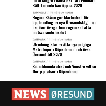
”Inte längre realistiskt” att Fehmarn
Bält-tunneln kan öppna 2029
LÄS OCKSÅ:
SAMHÄLLE
10 månader sedan
Region Skåne ger klartecken för
Regeringen vill bygga stambanor för höghastighetståg i
upphandling av nya Öresundståg – nu
Sverige under 2022-2033
behöver övriga fem regioner fatta
motsvarande beslut
Huvudbangården kan bli ny ändhållplats för
Öresundstågen enligt danska infrastrukturplanen –
DANMARK
11 månader sedan
tågen planeras avgå och ankomma till spår 26
Utredning klar av åtta nya möjliga
Metrolinjer i Köpenhamn och över
Öresund till 2070
DANMARK
11 månader sedan
Socialdemokratiet och Venstre vill se
fler p-platser i Köpenhamn