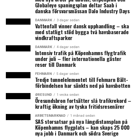
Globaleye spaningsplan deltar Saab i
Engblom, senior advisor på Greater Copenhagen
danska försvarsmässan Dalo Industry Days
Committee, och fortsätter:
DANMARK
3 dagar sedan
Vattenfall vinner dansk upphandling – ska
– Sen kommer vi också att prata om att vi ser behov av
med statligt stöd bygga två havsbaserade
att ministrarna möts inom kort för att diskutera
vindkraftsparker
förbindelser och hur vi jobbar vidare framåt med
DANMARK
4 dagar sedan
infrastrukturfrågor. Vår vd brukar säga att tågen och
Intensiv trafik på Köpenhamns flygtrafik
infrastrukturplaneringen inte stannar vid gränsen, och
under juli – fler internationella gäster
reser till Danmark
så är det. Vad tänker man kring vändspår på Kastrup,
hur gör vi så att det fungerar optimalt vid
FEHMARN
5 dagar sedan
Tredje tunnelelementet till Fehmarn Bält-
huvudbangården och så vidare.
förbindelsen har sänkts ned på havsbotten
Greater
ØRESUND
1 vecka sedan
Öresundsbron fortsätter slå trafikrekord –
Copenhagen
Anna Engblom, senior advisor på Greater
kraftig ökning av tyska fritidsresenärer
Committee hoppas
Copenhagen Committee. Foto: Greater
Copenhagen Committee
att ministrarna ska
ARBETSMARKNAD
1 månad sedan
SAS storsatsar på nya långdistansplan på
kunna ses i
Köpenhamns flygplats – kan skaps 25 000
regionen innan
nya jobb i Danmark och södra Sverige
sommaren.