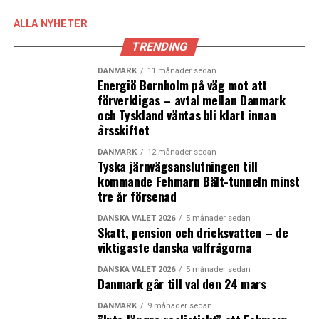
ALLA NYHETER
– Det behövs ett forum för ministrarna och vi är i dialog
TRENDING
om gemensamma möten. I diskussionerna om en HH-
förbindelse har bland annat Sveriges
DANMARK
11 månader sedan
infrastrukturminister Tomas Eneroth sagt att ”it takes
Energiö Bornholm på väg mot att
förverkligas – avtal mellan Danmark
two to tango” och vi bjuder gärna in till den festen. Där
och Tyskland väntas bli klart innan
har vi spännande planer för hur det skulle kunna se ut.
årsskiftet
Vi tycker att det är viktigt att man gör ett sådant möte i
regional kontext. Om inte pandemin sätter käppar i
DANMARK
12 månader sedan
Tyska järnvägsanslutningen till
hjulet, att de kan träffas i regionen under försommaren
kommande Fehmarn Bält-tunneln minst
eller senvåren för att få en känsla av hur nära vi är
tre år försenad
varandra, säger Anna Engblom.
DANSKA VALET 2026
5 månader sedan
Skatt, pension och dricksvatten – de
I mars var Malmö, Landskrona och Helsingborg
inbjudna
viktigaste danska valfrågorna
till riksdagens trafikutskott för att presentera
städernas olika alternativ till nästa fasta förbindelse
DANSKA VALET 2026
5 månader sedan
Danmark går till val den 24 mars
över Öresund.
DANMARK
9 månader sedan
(News Øresund – Jenny Andersson)