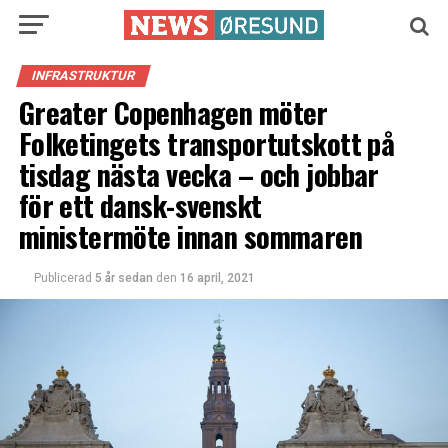
INFRASTRUKTUR
Greater Copenhagen möter
Folketingets transportutskott på
tisdag nästa vecka – och jobbar
för ett dansk-svenskt
ministermöte innan sommaren
Publicerad
5 år sedan
den
16 april, 2021