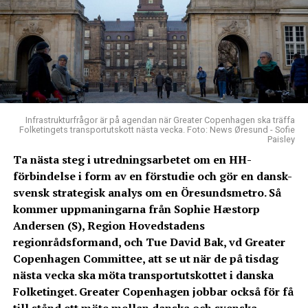
Infrastrukturfrågor är på agendan när Greater Copenhagen ska träffa
Folketingets transportutskott nästa vecka. Foto: News Øresund - Sofie
Paisley
Ta nästa steg i utredningsarbetet om en HH-
förbindelse i form av en förstudie och gör en dansk-
svensk strategisk analys om en Öresundsmetro. Så
kommer uppmaningarna från Sophie Hæstorp
Andersen (S),
Region Hovedstadens
regionrådsformand, och Tue David Bak, vd Greater
Copenhagen Committee, att se ut när de på tisdag
nästa vecka ska möta transportutskottet i danska
Folketinget. Greater Copenhagen jobbar också för få
till stånd ett möte mellan danska och svenska