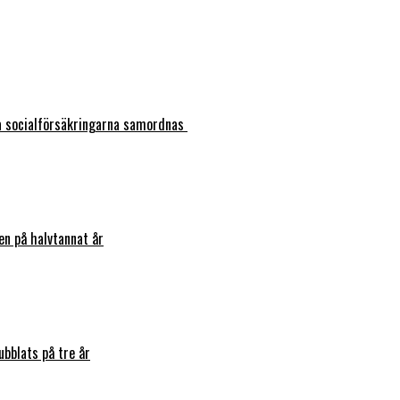
ka socialförsäkringarna samordnas
en på halvtannat år
bblats på tre år