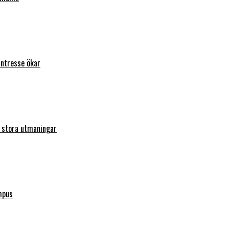
intresse ökar
r stora utmaningar
mpus