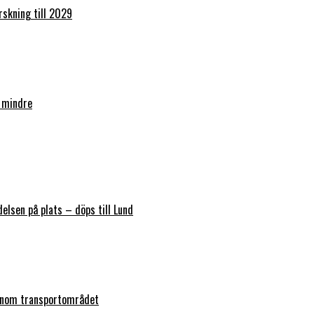
orskning till 2029
 mindre
elsen på plats – döps till Lund
 inom transportområdet