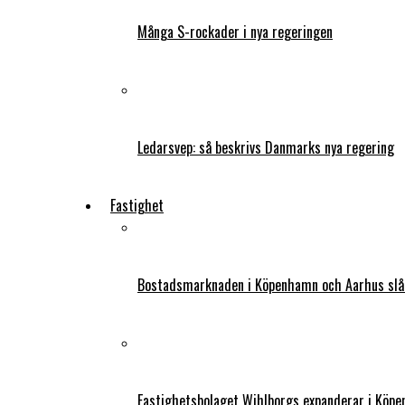
Många S-rockader i nya regeringen
Ledarsvep: så beskrivs Danmarks nya regering
Fastighet
Bostadsmarknaden i Köpenhamn och Aarhus slår
Fastighetsbolaget Wihlborgs expanderar i Köp