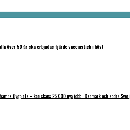
la över 50 år ska erbjudas fjärde vaccinstick i höst
nhamns flygplats – kan skaps 25 000 nya jobb i Danmark och södra Sver