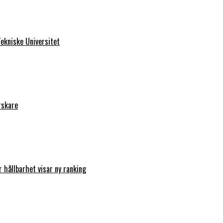
ekniske Universitet
rskare
r hållbarhet visar ny ranking