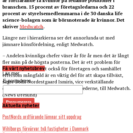
är fortfarande få kvinnor på ledande positioner i
branschen. 15 procent av företagsledarna och 22
procent av styrelsemedlemmarna i de 30 danska life
science-bolagen som är börsnoterade är kvinnor. Det
skriver
Medwatch
.
Längre ner i hierarkierna ser det annorlunda ut med
jämnare könsfördelning, enligt Medwatch.
– Andelen kvinnliga chefer växer år för år men det är långt
fler män på de högsta posterna. Det är ett problem för
kvinnor men absolut också för företagen och samhället
Få vårt nyhetsbrev
Läs mer
eftersom mångfald är en viktig del för att skapa tillväxt,
E-postadress
säger Bodil Nordestgaard Ismiris, vice verkställande
direktör för intresseorganisationen Lederne, till Medwatch.
(News Øresund)
Aktuella nyheter
Läs också:
PostNords ordförande lämnar sitt uppdrag
Wihlborgs förvärvar två fastigheter i Danmark