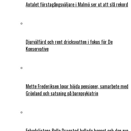
Antalet förstagångsväljare i Malmö ser ut att slå rekord
Djurvälfärd och rent dricksvatten i fokus för De
Konservative
Mette Frederiksen lovar höjda pensioner, samarbete med
Grönland och satsning på barnpsykiatrin
Enhedslistens Pelle Dragsted hyllade hoppet och den nya