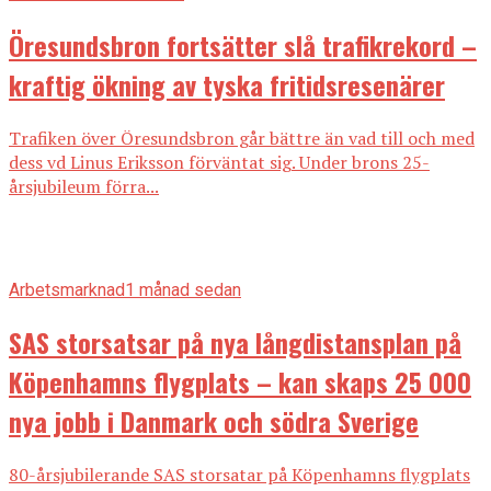
Öresundsbron fortsätter slå trafikrekord –
kraftig ökning av tyska fritidsresenärer
Trafiken över Öresundsbron går bättre än vad till och med
dess vd Linus Eriksson förväntat sig. Under brons 25-
årsjubileum förra...
Arbetsmarknad
1 månad sedan
SAS storsatsar på nya långdistansplan på
Köpenhamns flygplats – kan skaps 25 000
nya jobb i Danmark och södra Sverige
80-årsjubilerande SAS storsatar på Köpenhamns flygplats