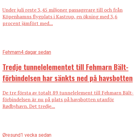
Under juli reste 3,45 miljoner passagerare till och från
Köpenhamns flygplats i Kastrup, en ökning med 3,6
procent jämfört med...
Fehmarn
4 dagar sedan
Tredje tunnelelementet till Fehmarn Bält-
förbindelsen har sänkts ned på havsbotten
De tre första av totalt 89 tunnelelement till Fehmarn Bält-
förbindelsen är nu på plats på havsbotten utanför
Rødbyhavn. Det tredje...
Øresund
1 vecka sedan