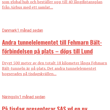
som global hub och beställer upp till 40 långdistansplan
från Airbus med ett samlat...
Danmark
1 månad sedan
Andra tunnelelementet till Fehmarn Bält-
förbindelsen på plats – döps till Lund
Drygt 500 meter av den totalt 18 kilometer långa Fehmarn
Bält-tunneln är på plats. Det andra tunnelelementet
bogserades på tisdagskvällen...
Näringsliv
1 månad sedan
På tisdag presenterar SAS vd en ny