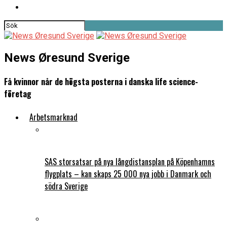
News Øresund Sverige
Få kvinnor når de högsta posterna i danska life science-
företag
Arbetsmarknad
SAS storsatsar på nya långdistansplan på Köpenhamns
flygplats – kan skaps 25 000 nya jobb i Danmark och
södra Sverige