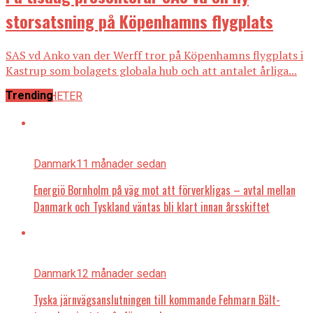
storsatsning på Köpenhamns flygplats
SAS vd Anko van der Werff tror på Köpenhamns flygplats i
Kastrup som bolagets globala hub och att antalet årliga...
Trending
ALLA NYHETER
Danmark
11 månader sedan
Energiö Bornholm på väg mot att förverkligas – avtal mellan
Danmark och Tyskland väntas bli klart innan årsskiftet
Danmark
12 månader sedan
Tyska järnvägsanslutningen till kommande Fehmarn Bält-