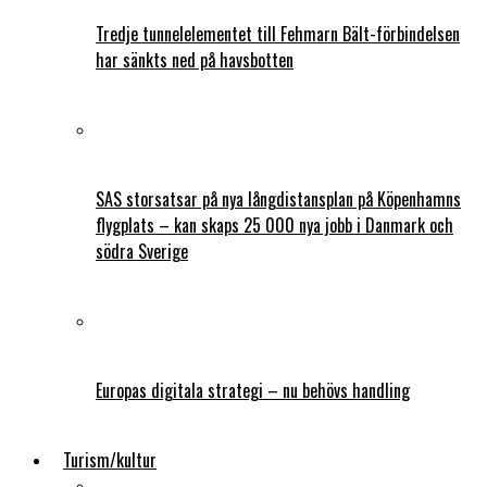
Tredje tunnelelementet till Fehmarn Bält-förbindelsen
har sänkts ned på havsbotten
SAS storsatsar på nya långdistansplan på Köpenhamns
flygplats – kan skaps 25 000 nya jobb i Danmark och
södra Sverige
Europas digitala strategi – nu behövs handling
Turism/kultur