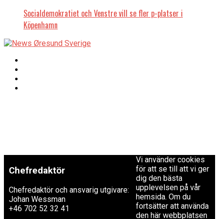
Socialdemokratiet och Venstre vill se fler p-platser i
Köpenhamn
Copyright © 2017 Zox
Redaktionen
News Theme. Theme
by MVP Themes,
powered by
redaktion@newsoresund.org
WordPress.
+46 40 30 56 30
Vi använder cookies
för att se till att vi ger
Chefredaktör
dig den bästa
upplevelsen på vår
Chefredaktör och ansvarig utgivare:
hemsida. Om du
Johan Wessman
fortsätter att använda
+46 702 52 32 41
den här webbplatsen