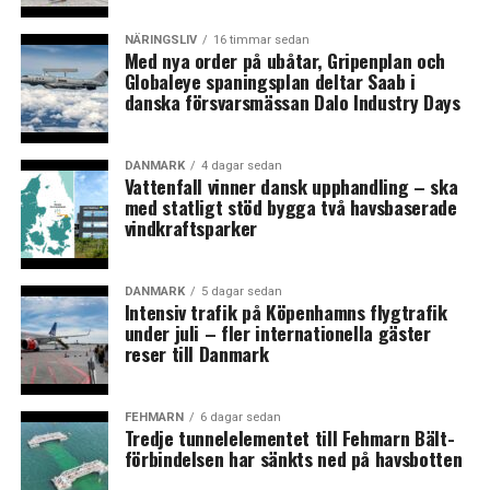
jämlikhet, antidiskriminering och global solidaritet som i
svenska Fi:s politik. Enligt det danska partiets hemsida
NÄRINGSLIV
16 timmar sedan
Med nya order på ubåtar, Gripenplan och
är sloganen för det politiska arbetet: ”feminism är
Globaleye spaningsplan deltar Saab i
något vi tränar på, tillsammans” och just feminism som
danska försvarsmässan Dalo Industry Days
begrepp är omtvistat i Danmark. I en intervju i Politiken
får en av partiets talespersoner frågan om inte partiet
DANMARK
4 dagar sedan
riskerar att stöta bort potentiella anhängare eftersom
Vattenfall vinner dansk upphandling – ska
”ordet feminism är så kontroversiellt”?
med statligt stöd bygga två havsbaserade
vindkraftsparker
– Det kan vara så att ordet feminism skrämmer bort folk
i början, men vi hoppas att vi kan vinna tillbaka ordet. Vi
DANMARK
5 dagar sedan
vill gärna att folk ska förstå att vi inte bara är en
Intensiv trafik på Köpenhamns flygtrafik
samling sura kvinnor som vill trampa ner männen, utan
under juli – fler internationella gäster
att vi stödjer jämställdhet för både män och kvinnor,
reser till Danmark
och att vi även vill förbättra männens rättigheter, säger
Muneeza Rosendahl, partiets talesperson och kandidat
FEHMARN
6 dagar sedan
till Regionrådet i Region Hovedstaden, till
Politiken
.
Tredje tunnelelementet till Fehmarn Bält-
förbindelsen har sänkts ned på havsbotten
(News Øresund)