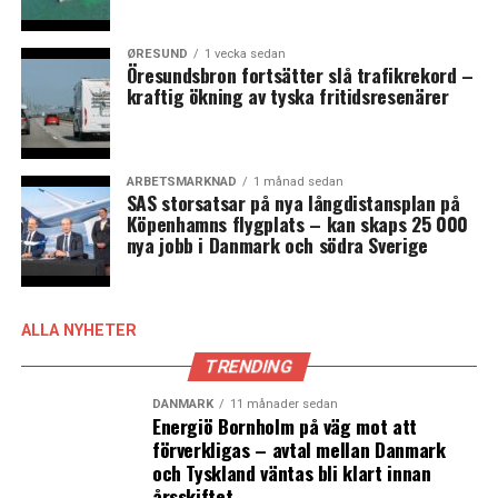
LÄS OCKSÅ:
ØRESUND
1 vecka sedan
Öresundsbron fortsätter slå trafikrekord –
Microsoft investerar i kvantmekanikcenter vid
kraftig ökning av tyska fritidsresenärer
Köpenhamns universitet
Hotellboom i Danmark – investeringstakten fördubblad i
år
ARBETSMARKNAD
1 månad sedan
SAS storsatsar på nya långdistansplan på
Köpenhamns flygplats – kan skaps 25 000
nya jobb i Danmark och södra Sverige
ALLA NYHETER
TRENDING
DANMARK
11 månader sedan
Energiö Bornholm på väg mot att
förverkligas – avtal mellan Danmark
och Tyskland väntas bli klart innan
årsskiftet