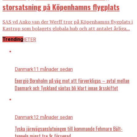
storsatsning på Köpenhamns flygplats
SAS vd Anko van der Werff tror på Köpenhamns flygplats i
Kastrup som bolagets globala hub och att antalet årliga...
Trending
ALLA NYHETER
Danmark
11 månader sedan
Energiö Bornholm på väg mot att förverkligas – avtal mellan
Danmark och Tyskland väntas bli klart innan årsskiftet
Danmark
12 månader sedan
Tyska järnvägsanslutningen till kommande Fehmarn Bält-
tunneln minst tre år försenad