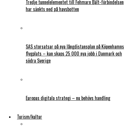
Tredje tunnelelementet till Fehmarn Bält-förbindelsen
har sänkts ned på havsbotten
SAS storsatsar på nya långdistansplan på Köpenhamns
flygplats – kan skaps 25 000 nya jobb i Danmark och
södra Sverige
Europas digitala strategi – nu behövs handling
Turism/kultur