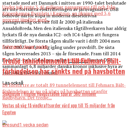
startade med att Danmark i mitten av 1990-talet beslutade
Under juli reste 3,45 miljoner passagerare till och från
att inte fortsätta elektrifieringen av järnvägsnätet. DSB
Köpenhamns flygplats i Kastrup, en ökning med 3,6
behövde därför köpa in moderna dieseldrivna
procent jämfört med...
passagerartåg och valt föll år 2000 på italienska
AnsaldoBreda. Men den italienska tågtillverkaren har aldrig
lyckats få de nya danska IC2- och IC4-tågen att fungera
tillförlitligt. De första tågen skulle varit i drift 2004 men
först 2007 var fyra tåg igång under provdrift. De sista
Fehmarn
5 dagar sedan
tågen levererades 2013 – sju år försenade. Fram till 2014
Tredje tunnelelementet till Fehmarn Bält-
hade IC2- och IC4-tågen enligt
Wikipedia
kostat DSB
sammanlagt 6,8 miljarder danska kronor inklusive hyra av
förbindelsen har sänkts ned på havsbotten
reservtåg. (News Øresund)
Läs också:
De första tre av totalt 89 tunnelelement till Fehmarn Bält-
förbindelsen är nu på plats på havsbotten utanför
Sjukhusen i Region Huvudstaden sparar 360 miljoner
Rødbyhavn. Det tredje...
Vestas på väg få vindkraftsorder värd upp till 15 miljarder från
Egypten
Øresund
1 vecka sedan