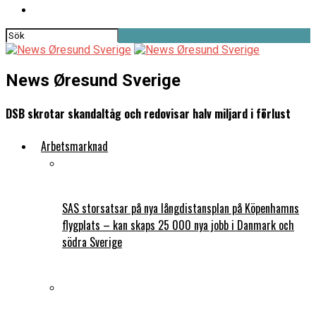
News Øresund Sverige
DSB skrotar skandaltåg och redovisar halv miljard i förlust
Arbetsmarknad
SAS storsatsar på nya långdistansplan på Köpenhamns
flygplats – kan skaps 25 000 nya jobb i Danmark och
södra Sverige