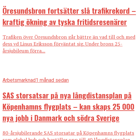
Öresundsbron fortsätter slå trafikrekord –
kraftig ökning av tyska fritidsresenärer
Trafiken över Öresundsbron går bättre än vad till och med
dess vd Linus Eriksson förväntat sig. Under brons 25-
årsjubileum förra...
Arbetsmarknad
1 månad sedan
SAS storsatsar på nya långdistansplan på
Köpenhamns flygplats – kan skaps 25 000
nya jobb i Danmark och södra Sverige
80-årsjubilerande SAS storsatar på Köpenhamns flygplats
som global hub och beställer upp till 40 långdistansplan