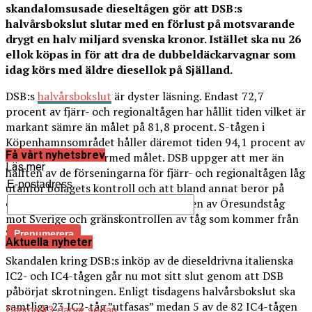
skandalomsusade dieseltågen gör att DSB:s
halvårsbokslut slutar med en förlust på motsvarande
drygt en halv miljard svenska kronor. Istället ska nu 26
ellok köpas in för att dra de dubbeldäckarvagnar som
idag körs med äldre diesellok på Själland.
DSB:s
halvårsbokslut
är dyster läsning. Endast 72,7
procent av fjärr- och regionaltågen har hållit tiden vilket är
markant sämre än målet på 81,8 procent. S-tågen i
Köpenhamnsområdet håller däremot tiden 94,1 procent av
Få vårt nyhetsbrev
fallen och nådde därmed målet. DSB uppger att mer än
Läs mer
hälften av de förseningarna för fjärr- och regionaltågen låg
E-postadress
utanför bolagets kontroll och att bland annat beror på
omfattande banarbeten, ID-kontrollen av Öresundståg
mot Sverige och gränskontrollen av tåg som kommer från
Tyskland.
Aktuella nyheter
Skandalen kring DSB:s inköp av de dieseldrivna italienska
IC2- och IC4-tågen går nu mot sitt slut genom att DSB
påbörjat skrotningen. Enligt tisdagens halvårsbokslut ska
samtliga 23 IC2-tåg ”utfasas” medan 5 av de 82 IC4-tågen
Danmark
3 dagar sedan