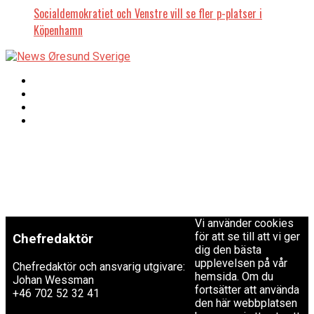
Socialdemokratiet och Venstre vill se fler p-platser i
Köpenhamn
Copyright © 2017 Zox
Redaktionen
News Theme. Theme
by MVP Themes,
powered by
redaktion@newsoresund.org
WordPress.
+46 40 30 56 30
Vi använder cookies
för att se till att vi ger
Chefredaktör
dig den bästa
upplevelsen på vår
Chefredaktör och ansvarig utgivare:
hemsida. Om du
Johan Wessman
fortsätter att använda
+46 702 52 32 41
den här webbplatsen