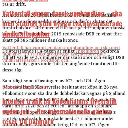
tas ur drift.
Vattenfall vinner dansk upphandling – ska
Att skrota de 28 tågen kostar DSB 673 miljoner danska
med statligt stöd bygga två havsbaserade
kronor i engångsnedskrivningar och därför slutar det
första halvåret 2016 med en förlust på 447 miljoner danska
vindkraftsparker
kronor. Första halvåret 2015 redovisade DSB en vinst före
skatt på 386 miljoner danska kronor.
Vattenfall har vunnit en dansk upphandling och ska med
De återstående IC4-tågen är enligt
Ingeniøren
bokförda
möjlighet till statligt stöd bygga två havsbaserade
till ett värde av 3,7 miljarder danska kronor och enligt DSB
vindkraftsparker i Nordsjön och...
ska en analys görs under hösten angående framtiden för
dessa tåg.
Samtidigt som utfasningen av IC2- och IC4-tågen
påbörjats har DSB:s styrelse beslutat att köpa in 26 nya
Danmark
4 dagar sedan
ellokomotiv som ska dra de dubbeldäckarvagnar på Själland
Intensiv trafik på Köpenhamns flygtrafik
som i dag dras av äldre diesellok. De nya eltågen väntas
vara i drift 2020 och är ett led i att skapa en stabilare
under juli – fler internationella gäster
tågtrafik. Inköpen möjliggörs bland annat av att DSB:s
räntebärande skuld minskade med 575 miljoner under
reser till Danmark
första halvåret. Skandalen kring IC4- och IC2-tågen