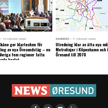
10 månader sedan
DANMARK
11 månader sedan
kåne ger klartecken för
Utredning klar av åtta nya mö
ing av nya Öresundståg – nu
Metrolinjer i Köpenhamn och 
övriga fem regioner fatta
Öresund till 2070
ande beslut