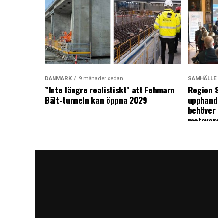
DANMARK
9 månader sedan
SAMHÄLLE
”Inte längre realistiskt” att Fehmarn
Region S
Bält-tunneln kan öppna 2029
upphandl
behöver 
motsvar