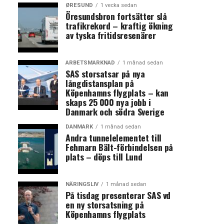
ØRESUND
1 vecka sedan
Öresundsbron fortsätter slå
trafikrekord – kraftig ökning
av tyska fritidsresenärer
ARBETSMARKNAD
1 månad sedan
SAS storsatsar på nya
långdistansplan på
Köpenhamns flygplats – kan
skaps 25 000 nya jobb i
Danmark och södra Sverige
DANMARK
1 månad sedan
Andra tunnelelementet till
Fehmarn Bält-förbindelsen på
plats – döps till Lund
NÄRINGSLIV
1 månad sedan
På tisdag presenterar SAS vd
en ny storsatsning på
Köpenhamns flygplats