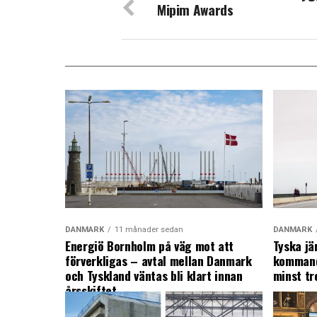
Mipim Awards
DANMARK
11 månader sedan
DANMARK
Energiö Bornholm på väg mot att
Tyska jä
förverkligas – avtal mellan Danmark
kommand
och Tyskland väntas bli klart innan
minst tr
årsskiftet