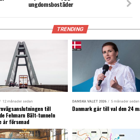
ungdomsbostäder
TRENDING
12 månader sedan
DANSKA VALET 2026
5 månader sedan
rnvägsanslutningen till
Danmark går till val den 24 m
e Fehmarn Bält-tunneln
e år försenad