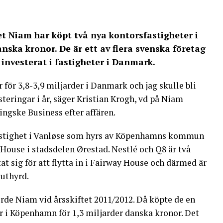
t Niam har köpt två nya kontorsfastigheter i
ska kronor. De är ett av flera svenska företag
investerat i fastigheter i Danmark.
för 3,8-3,9 miljarder i Danmark och jag skulle bli
steringar i år, säger Kristian Krogh, vd på Niam
ngske Business efter affären.
fastighet i Vanløse som hyrs av Köpenhamns kommun
House i stadsdelen Ørestad. Nestlé och Q8 är två
t sig för att flytta in i Fairway House och därmed är
 uthyrd.
rde Niam vid årsskiftet 2011/2012. Då köpte de en
r i Köpenhamn för 1,3 miljarder danska kronor. Det