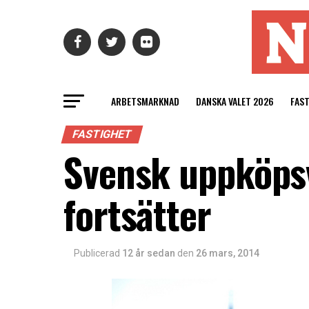
ARBETSMARKNAD
DANSKA VALET 2026
FAS
FASTIGHET
Svensk uppköpsv
fortsätter
Publicerad
12 år sedan
den
26 mars, 2014