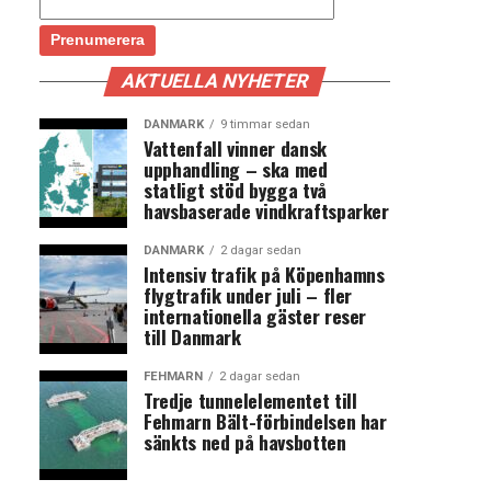
AKTUELLA NYHETER
DANMARK
9 timmar sedan
Vattenfall vinner dansk
upphandling – ska med
statligt stöd bygga två
havsbaserade vindkraftsparker
DANMARK
2 dagar sedan
Intensiv trafik på Köpenhamns
flygtrafik under juli – fler
internationella gäster reser
till Danmark
FEHMARN
2 dagar sedan
Tredje tunnelelementet till
Fehmarn Bält-förbindelsen har
sänkts ned på havsbotten