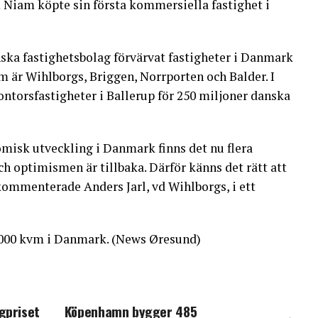
m Niam köpte sin första kommersiella fastighet i
ska fastighetsbolag förvärvat fastigheter i Danmark
m är Wihlborgs, Briggen, Norrporten och Balder. I
ontorsfastigheter i Ballerup för 250 miljoner danska
nomisk utveckling i Danmark finns det nu flera
och optimismen är tillbaka. Därför känns det rätt att
kommenterade Anders Jarl, vd Wihlborgs, i ett
000 kvm i Danmark. (News Øresund)
gpriset
Köpenhamn bygger 485