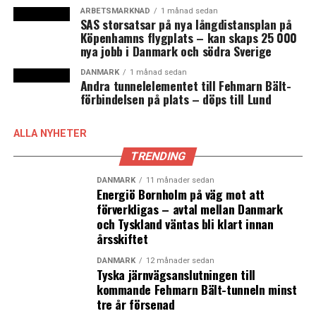
att vara medveten om
ARBETSMARKNAD
1 månad sedan
SAS storsatsar på nya långdistansplan på
Vaccinering krav för att Maerskanställda ska få komma
Köpenhamns flygplats – kan skaps 25 000
till kontoret
nya jobb i Danmark och södra Sverige
DANMARK
1 månad sedan
Andra tunnelelementet till Fehmarn Bält-
förbindelsen på plats – döps till Lund
ALLA NYHETER
TRENDING
DANMARK
11 månader sedan
Energiö Bornholm på väg mot att
förverkligas – avtal mellan Danmark
och Tyskland väntas bli klart innan
årsskiftet
DANMARK
12 månader sedan
Tyska järnvägsanslutningen till
kommande Fehmarn Bält-tunneln minst
tre år försenad