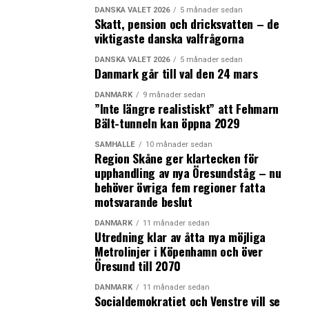
DANSKA VALET 2026
5 månader sedan
Skatt, pension och dricksvatten – de
viktigaste danska valfrågorna
DANSKA VALET 2026
5 månader sedan
Danmark går till val den 24 mars
DANMARK
9 månader sedan
”Inte längre realistiskt” att Fehmarn
Bält-tunneln kan öppna 2029
SAMHÄLLE
10 månader sedan
Region Skåne ger klartecken för
upphandling av nya Öresundståg – nu
behöver övriga fem regioner fatta
motsvarande beslut
DANMARK
11 månader sedan
Utredning klar av åtta nya möjliga
Metrolinjer i Köpenhamn och över
Öresund till 2070
DANMARK
11 månader sedan
Socialdemokratiet och Venstre vill se