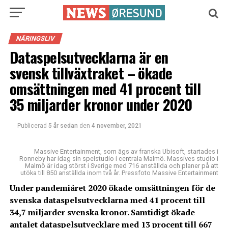
NÄRINGSLIV
Dataspelsutvecklarna är en
svensk tillväxtraket – ökade
omsättningen med 41 procent till
35 miljarder kronor under 2020
Publicerad
5 år sedan
den
4 november, 2021
Massive Entertainment, som ägs av franska Ubisoft, startades i
Ronneby har idag sin spelstudio i centrala Malmö. Massives studio i
Malmö är idag störst i Sverige med 716 anställda och planer på att
utöka till 850 anställda inom två år. Pressfoto Massive Entertainment
Under pandemiåret 2020 ökade omsättningen för de
svenska dataspelsutvecklarna med 41 procent till
34,7 miljarder svenska kronor. Samtidigt ökade
antalet dataspelsutvecklare med 13 procent till 667