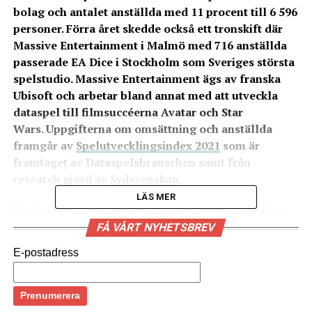
bolag och antalet anställda med 11 procent till 6 596
personer. Förra året skedde också ett tronskift där
Massive Entertainment i Malmö med 716 anställda
passerade EA Dice i Stockholm som Sveriges största
spelstudio. Massive Entertainment ägs av franska
Ubisoft och arbetar bland annat med att utveckla
dataspel till filmsuccéerna Avatar och Star
Wars. Uppgifterna om omsättning och anställda
framgår av
Spelutvecklingsindex 2021
som är
framtaget av Dataspelsbranschen samt från
research gjord av
Sydsvenskan
.
LÄS MER
Under 2018-2020 har den svenska dataspelsbranschen
tillväxt pendlat mellan 28 och 42 procent per år. Mellan
FÅ VÅRT NYHETSBREV
2010 och 2020 har branschens omsättning ökat från 1,2
E-postadress
till 34,7 miljarder kronor. Under 2020 redovisade de
svenska spelutvecklarna en samlad vinst på 7,5 miljarder
kronor.