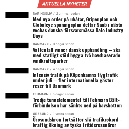
AKTUELLA NYHETER
I Spelutvecklingsindex noteras att dataspelsbranschen
idag har en omsättning som är jämnstor med den
NÄRINGSLIV
2 timmar sedan
Med nya order på ubåtar, Gripenplan och
svenska exporten av trävaror eller järnmalm och
Globaleye spaningsplan deltar Saab i nästa
betydligt större än lastbilsexporten. I jämförelsen med
veckas danska försvarsmässa Dalo Industry
svensk basindustri beskrivs hur spelbranschen skiljer sig
Days
åt genom att råvaran är kreativitet och innehållet
DANMARK
3 dagar sedan
flyktigt, digitalt och hitdrivet.
Vattenfall vinner dansk upphandling – ska
med statligt stöd bygga två havsbaserade
Malmö är jämte Stockholm ett viktigt nav med ett stort
vindkraftsparker
antal dataspewlstudios. Spelutvecklingsindex delar in
DANMARK
4 dagar sedan
Sverige i fem regioner där huvudstadsregionen har 310
Intensiv trafik på Köpenhamns flygtrafik
under juli – fler internationella gäster
företag med 4 244 anställda medan den näst största
reser till Danmark
regionen är syd (Skåne, Blekinge och Halland) med 98
företag och 1 237 anställda omräknat till
FEHMARN
5 dagar sedan
Tredje tunnelelementet till Fehmarn Bält-
heltidstjänster. (News Øresund)
förbindelsen har sänkts ned på havsbotten
ØRESUND
1 vecka sedan
LÄS OCKSÅ:
Öresundsbron fortsätter slå trafikrekord –
kraftig ökning av tyska fritidsresenärer
Potential för fler affärer över sundet, men skillnader