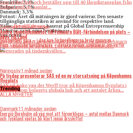
Frankrike: 3,9%
som global hub och beställer upp till 40 långdistansplan från
Bulgarien: 3,7%
Airbus med ett samlat...
Danmark: 3,3%
Fotnot: Året då mätningen är gjord varierar. Den senaste
tillgängliga statistiken är använd för respektive land.
Källa:
Dansk Erhverv
, baserat på Global Entreprenuership
Danmark
1 månad sedan
Monitor, samt egna beräkningar
Andra tunnelelementet till Fehmarn Bält-förbindelsen på plats –
Läs också:
döps till Lund
Storkonflikt nära – i dag kan förhandlingarna bryta samman
Drygt 500 meter av den totalt 18 kilometer långa Fehmarn
Paus i avtalsförhandlingarna – danska medier spekulerar om varför
Bält-tunneln är på plats. Det andra tunnelelementet
bogserades på tisdagskvällen...
Näringsliv
1 månad sedan
På tisdag presenterar SAS vd en ny storsatsning på Köpenhamns
flygplats
SAS vd Anko van der Werff tror på Köpenhamns flygplats i
Trending
Kastrup som bolagets globala hub och att antalet årliga...
ALLA NYHETER
Danmark
11 månader sedan
Energiö Bornholm på väg mot att förverkligas – avtal mellan Danmark
och Tyskland väntas bli klart innan årsskiftet