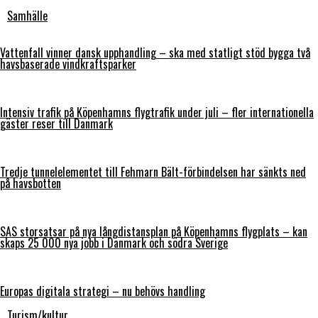
Samhälle
Vattenfall vinner dansk upphandling – ska med statligt stöd bygga två
havsbaserade vindkraftsparker
Intensiv trafik på Köpenhamns flygtrafik under juli – fler internationella
gäster reser till Danmark
Tredje tunnelelementet till Fehmarn Bält-förbindelsen har sänkts ned
på havsbotten
SAS storsatsar på nya långdistansplan på Köpenhamns flygplats – kan
skaps 25 000 nya jobb i Danmark och södra Sverige
Europas digitala strategi – nu behövs handling
Turism/kultur