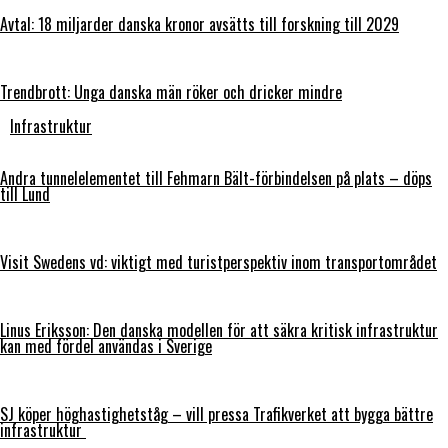
Avtal: 18 miljarder danska kronor avsätts till forskning till 2029
Trendbrott: Unga danska män röker och dricker mindre
Infrastruktur
Andra tunnelelementet till Fehmarn Bält-förbindelsen på plats – döps
till Lund
Visit Swedens vd: viktigt med turistperspektiv inom transportområdet
Linus Eriksson: Den danska modellen för att säkra kritisk infrastruktur
kan med fördel användas i Sverige
SJ köper höghastighetståg – vill pressa Trafikverket att bygga bättre
infrastruktur