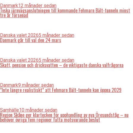
Danmark
12 månader sedan
Tyska järnvägsanslutningen till kommande Fehmarn Bält-tunneln minst
tre år försenad
Danska valet 2026
5 månader sedan
Danmark går till val den 24 mars
Danska valet 2026
5 månader sedan
Skatt, pension och dricksvatten – de viktigaste danska valfrågorna
Danmark
9 månader sedan
”Inte längre realistiskt” att Fehmarn Bält-tunneln kan öppna 2029
Samhälle
10 månader sedan
Region Skåne ger klartecken för upphandling av nya Öresundståg – nu
behöver övriga fem regioner fatta motsvarande beslut