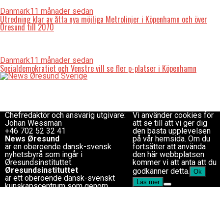
Danmark
11 månader sedan
Utredning klar av åtta nya möjliga Metrolinjer i Köpenhamn och över
Öresund till 2070
Danmark
11 månader sedan
Socialdemokratiet och Venstre vill se fler p-platser i Köpenhamn
Redaktionen
Copyright © 2017 Zox
redaktion@newsoresund.org
News Theme. Theme by
+46 40 30 56 30
MVP Themes, powered
Chefredaktör
by WordPress.
Chefredaktör och ansvarig utgivare:
Vi använder cookies för
Johan Wessman
att se till att vi ger dig
+46 702 52 32 41
den bästa upplevelsen
News Øresund
på vår hemsida. Om du
är en oberoende dansk-svensk
fortsätter att använda
nyhets­byrå som ingår i
den här webbplatsen
Øresundsinstituttet.
kommer vi att anta att du
Øresundsinstituttet
godkänner detta.
Ok
är ett oberoende dansk-svenskt
Läs mer
kunskapscentrum som genom
analyser, fakta, konferenser och
medieverksamhet bidrar till en ökad
kännedom om utvecklingen i
regionen.