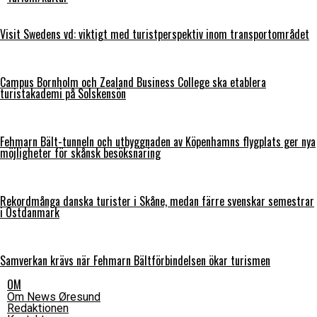
Visit Swedens vd: viktigt med turistperspektiv inom transportområdet
Campus Bornholm och Zealand Business College ska etablera
turistakademi på Solskensön
Fehmarn Bält-tunneln och utbyggnaden av Köpenhamns flygplats ger nya
möjligheter för skånsk besöksnäring
Rekordmånga danska turister i Skåne, medan färre svenskar semestrar
i Östdanmark
Samverkan krävs när Fehmarn Bältförbindelsen ökar turismen
OM
Om News Øresund
Redaktionen