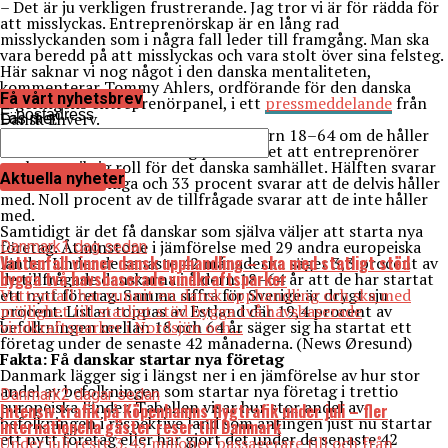
– Det är ju verkligen frustrerande. Jag tror vi är för rädda för
att misslyckas. Entreprenörskap är en lång rad
misslyckanden som i några fall leder till framgång. Man ska
vara beredd på att misslyckas och vara stolt över sina felsteg.
Här saknar vi nog något i den danska mentaliteten,
kommenterar Tommy Ahlers, ordförande för den danska
Få vårt nyhetsbrev
regeringens entreprenörpanel, i ett
pressmeddelande
från
E-postadress
Dansk Ehverv.
Läs mer
Norstat har frågat 754 danskar i åldern 18–64 om de håller
med om eller motsätter sig påståendet att entreprenörer
spelar en viktig roll för det danska samhället. Hälften svarar
Aktuella nyheter
att de är helt eniga och 33 procent svarar att de delvis håller
med. Noll procent av de tillfrågade svarar att de inte håller
med.
Samtidigt är det få danskar som själva väljer att starta nya
företag. Åtminstone i jämförelse med 29 andra europeiska
Danmark
1 dag sedan
Vattenfall vinner dansk upphandling – ska med statligt stöd
länder. Under de senaste 42 månaderna säger 3,3 procent av
bygga två havsbaserade vindkraftsparker
de tillfrågade danskarna i åldern 18–64 år att de har startat
ett nytt företag. Samma siffra för Sverige är drygt sju
Vattenfall har vunnit en dansk upphandling och ska med
procent. Listan toppas av Estland där 19,4 procent av
möjlighet till statligt stöd bygga två havsbaserade
befolkningen mellan 18 och 64 år säger sig ha startat ett
vindkraftsparker i Nordsjön och...
företag under de senaste 42 månaderna. (News Øresund)
Fakta: Få danskar startar nya företag
Danmark lägger sig i längst ner i en jämförelse av hur stor
andel av befolkningen som startar nya företag i trettio
Danmark
2 dagar sedan
europeiska länder. Tabellen visar hur stor andel av
Intensiv trafik på Köpenhamns flygtrafik under juli – fler
befolkningen i respektive land som antingen just nu startar
internationella gäster reser till Danmark
ett nytt företag eller har gjort det under de senaste 42
Under juli reste 3,45 miljoner passagerare till och från