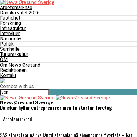
Arbetsmarknad
Danska valet 2026
Fastighet
Forskning
Infrastruktur
Intervjuer
Näringsliv
Politik
Samhälle
Turism/kultur
OM
Om News Øresund
Redaktionen
Kontakt
Connect with us
News Øresund Sverige
Danskar hyllar entreprenörer men få startar företag
Arbetsmarknad
SAS storsatsar på nya långdistansplan på Köpenhamns flygplats – kan