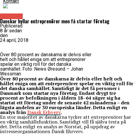
Kontakt
Näringsliv
Danskar hyllar entreprenörer men få startar företag
Publicerad
8 år sedan
den
24 april, 2018
Över 80 procent av danskarna är delvis eller
helt och hållet eniga om att entreprenörer
spelar en viktig roll för det danska
samhället. Foto: News Øresund – Johan
Wessman
Över 80 procent av danskarna är delvis eller helt och
hållet eniga om att entreprenörer spelar en viktig roll för
det danska samhället. Samtidigt är det få personer i
Danmark som startar nya företag. Endast drygt tre
procent av befolkningen i åldern 18–64 säger sig ha
startat ett företag under de senaste 42 månaderna – den
lägsta andelen av 30 europeiska länder. Detta enligt en
analys från
Dansk Erhverv
.
En stor majoritet av danskarna tycker att entreprenörer har
en viktig samhällsfunktion. Samtidigt vill få själva testa på
det. Detta enligt en analys av Norstat, på uppdrag av
intresseorganisationen Dansk Ehrverv.