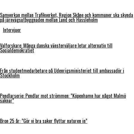
Samverkan mellan Trafikverket, Region Skåne och kommuner ska skynda
på järnvägsutbyggnaden mellan Lund och Hässleholm
Intervjuer
Valforskare: Många danska vänsterväljare letar alternativ till
Socialdemokratiet
Från studentmedarbetare på Udenrigsministeriet till ambassadör i
Stockholm
Pendlarserie: Pendlar mot strömmen: ”Köpenhamn har något Malmö
saknar”
Bron 25 år: ”Gör vi bra saker flyttar naturen in”