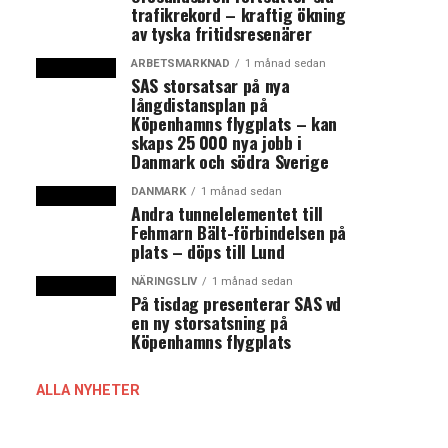
trafikrekord – kraftig ökning
av tyska fritidsresenärer
ARBETSMARKNAD
1 månad sedan
SAS storsatsar på nya
långdistansplan på
Köpenhamns flygplats – kan
skaps 25 000 nya jobb i
Danmark och södra Sverige
DANMARK
1 månad sedan
Andra tunnelelementet till
Fehmarn Bält-förbindelsen på
plats – döps till Lund
NÄRINGSLIV
1 månad sedan
På tisdag presenterar SAS vd
en ny storsatsning på
Köpenhamns flygplats
ALLA NYHETER