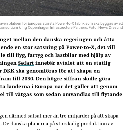
t även platsen för Europas största Power-to-X fabrik som ska byggas av ett
konsortium kring Copenhagen Infrastructure Partners. Foto: News Øresund
tinget mellan den danska regeringen och åtta
ende en stor satsning på Power-to-X, det vill
 till flyg, fartyg och lastbilar med hjälp av
dningen
Søfart
innebär avtalet att en statlig
er DKK ska genomföras för att skapa en
ram till 2030. Den högre siffran skulle göra
sta länderna i Europa när det gäller att genom
el till vätgas som sedan omvandlas till flytande
gen därmed satsat mer än tre miljarder på att skapa
. De danska planerna på storskalig produktion av