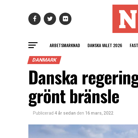
ARBETSMARKNAD
DANSKA VALET 2026
FAS
DANMARK
Danska regering
grönt bränsle
Publicerad
4 år sedan
den
16 mars, 2022