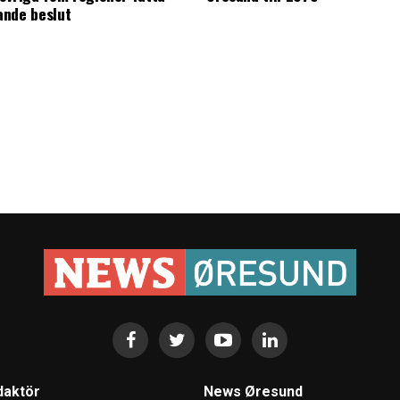
ande beslut
daktör
News Øresund