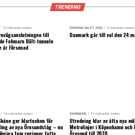
TRENDING
12 månader sedan
DANSKA VALET 2026
5 månader sedan
rnvägsanslutningen till
Danmark går till val den 24 m
e Fehmarn Bält-tunneln
e år försenad
10 månader sedan
DANMARK
11 månader sedan
kåne ger klartecken för
Utredning klar av åtta nya mö
ing av nya Öresundståg – nu
Metrolinjer i Köpenhamn och 
övriga fem regioner fatta
Öresund till 2070