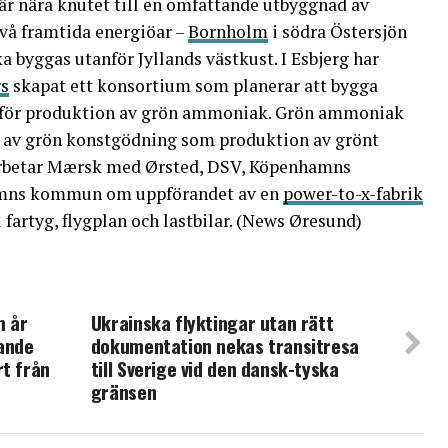
r nära knutet till en omfattande utbyggnad av
två framtida energiöar –
Bornholm
i södra Östersjön
 byggas utanför Jyllands västkust. I Esbjerg har
rs
skapat ett konsortium som planerar att bygga
k för produktion av grön ammoniak. Grön ammoniak
n av grön konstgödning som produktion av grönt
betar Mærsk med Ørsted, DSV, Köpenhamns
amns kommun om uppförandet av en
power-to-x-fabrik
l fartyg, flygplan och lastbilar. (News Øresund)
m år
Ukrainska flyktingar utan rätt
jande
dokumentation nekas transitresa
rt från
till Sverige vid den dansk-tyska
gränsen