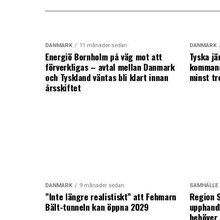
DANMARK
11 månader sedan
DANMARK
Energiö Bornholm på väg mot att
Tyska jä
förverkligas – avtal mellan Danmark
kommand
och Tyskland väntas bli klart innan
minst tr
årsskiftet
DANMARK
9 månader sedan
SAMHÄLLE
”Inte längre realistiskt” att Fehmarn
Region S
Bält-tunneln kan öppna 2029
upphandl
behöver 