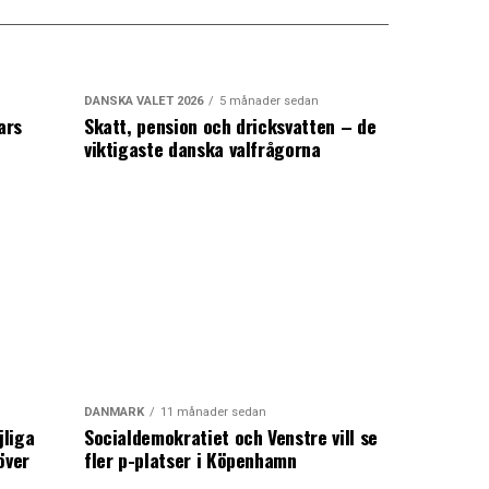
DANSKA VALET 2026
5 månader sedan
ars
Skatt, pension och dricksvatten – de
viktigaste danska valfrågorna
DANMARK
11 månader sedan
jliga
Socialdemokratiet och Venstre vill se
över
fler p-platser i Köpenhamn