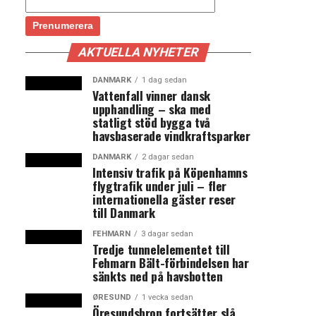
AKTUELLA NYHETER
DANMARK
1 dag sedan
Vattenfall vinner dansk
upphandling – ska med
statligt stöd bygga två
havsbaserade vindkraftsparker
DANMARK
2 dagar sedan
Intensiv trafik på Köpenhamns
flygtrafik under juli – fler
internationella gäster reser
till Danmark
FEHMARN
3 dagar sedan
Tredje tunnelelementet till
Fehmarn Bält-förbindelsen har
sänkts ned på havsbotten
ØRESUND
1 vecka sedan
Öresundsbron fortsätter slå