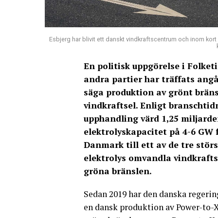
Esbjerg har blivit ett danskt vindkraftscentrum och inom kor
En politisk uppgörelse i Folke
andra partier har träffats angå
säga produktion av grönt bränsle
vindkraftsel. Enligt branschti
upphandling värd 1,25 miljard
elektrolyskapacitet på 4-6 GW f
Danmark till ett av de tre stör
elektrolys omvandla vindkrafts
gröna bränslen.
Sedan 2019 har den danska regerin
en dansk produktion av Power-to-X