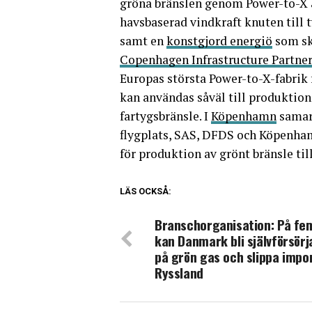
gröna bränslen genom Power-to-X ä
havsbaserad vindkraft knuten till 
samt en
konstgjord energiö
som ska
Copenhagen Infrastructure Partne
Europas största Power-to-X-fabri
kan användas såväl till produktio
fartygsbränsle. I
Köpenhamn
samar
flygplats, SAS, DFDS och Köpenh
för produktion av grönt bränsle til
LÄS OCKSÅ:
Branschorganisation: På fe
kan Danmark bli självförsör
på grön gas och slippa impo
Ryssland