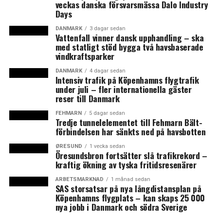
nya operatör
veckas danska försvarsmässa Dalo Industry
Days
Konsert till minne av Kim Larsen i Köpenhamn på söndag
DANMARK
3 dagar sedan
Vattenfall vinner dansk upphandling – ska
med statligt stöd bygga två havsbaserade
vindkraftsparker
DANMARK
4 dagar sedan
Intensiv trafik på Köpenhamns flygtrafik
under juli – fler internationella gäster
reser till Danmark
FEHMARN
5 dagar sedan
Tredje tunnelelementet till Fehmarn Bält-
förbindelsen har sänkts ned på havsbotten
ØRESUND
1 vecka sedan
Öresundsbron fortsätter slå trafikrekord –
kraftig ökning av tyska fritidsresenärer
ARBETSMARKNAD
1 månad sedan
SAS storsatsar på nya långdistansplan på
Köpenhamns flygplats – kan skaps 25 000
nya jobb i Danmark och södra Sverige