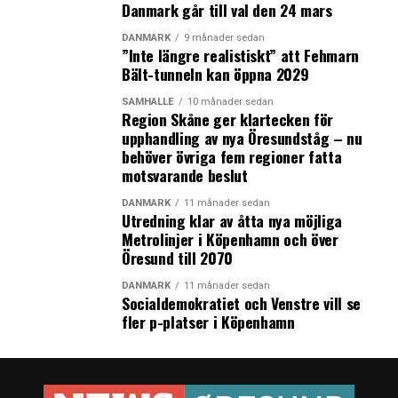
Danmark går till val den 24 mars
DANMARK
9 månader sedan
”Inte längre realistiskt” att Fehmarn
Bält-tunneln kan öppna 2029
SAMHÄLLE
10 månader sedan
Region Skåne ger klartecken för
upphandling av nya Öresundståg – nu
behöver övriga fem regioner fatta
motsvarande beslut
DANMARK
11 månader sedan
Utredning klar av åtta nya möjliga
Metrolinjer i Köpenhamn och över
Öresund till 2070
DANMARK
11 månader sedan
Socialdemokratiet och Venstre vill se
fler p-platser i Köpenhamn