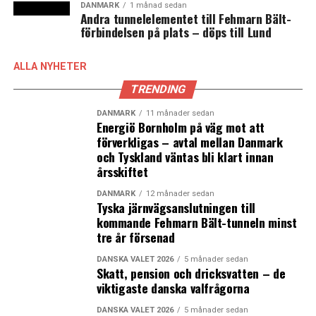
DANMARK
1 månad sedan
Andra tunnelelementet till Fehmarn Bält-
förbindelsen på plats – döps till Lund
ALLA NYHETER
TRENDING
DANMARK
11 månader sedan
Energiö Bornholm på väg mot att
förverkligas – avtal mellan Danmark
och Tyskland väntas bli klart innan
årsskiftet
DANMARK
12 månader sedan
Tyska järnvägsanslutningen till
kommande Fehmarn Bält-tunneln minst
tre år försenad
DANSKA VALET 2026
5 månader sedan
Skatt, pension och dricksvatten – de
viktigaste danska valfrågorna
DANSKA VALET 2026
5 månader sedan