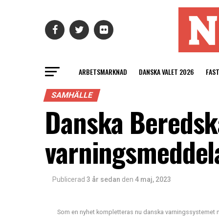
ARBETSMARKNAD
DANSKA VALET 2026
FAS
SAMHÄLLE
Danska Beredska
varningsmeddela
Publicerad
3 år sedan
den
4 maj, 2023
Som en nyhet kompletteras nu danska varningssystemet me