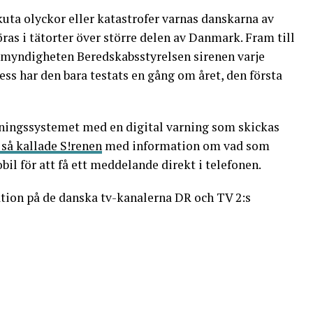
akuta olyckor eller katastrofer varnas danskarna av
ras i tätorter över större delen av Danmark. Fram till
smyndigheten Beredskabsstyrelsen sirenen varje
ss har den bara testats en gång om året, den första
ningssystemet med en digital varning som skickas
 så kallade S!renen
med information om vad som
il för att få ett meddelande direkt i telefonen.
ation på de danska tv-kanalerna DR och TV 2:s