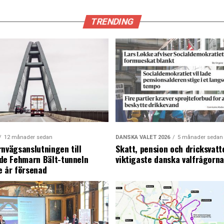
TRENDING
12 månader sedan
DANSKA VALET 2026
5 månader sedan
rnvägsanslutningen till
Skatt, pension och dricksvatt
e Fehmarn Bält-tunneln
viktigaste danska valfrågorn
e år försenad