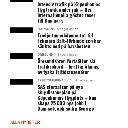
Intensiv trafik på Köpenhamns
flygtrafik under juli – fler
internationella gäster reser
till Danmark
FEHMARN
5 dagar sedan
Tredje tunnelelementet till
Fehmarn Bält-förbindelsen har
sänkts ned på havsbotten
ØRESUND
1 vecka sedan
Öresundsbron fortsätter slå
trafikrekord – kraftig ökning
av tyska fritidsresenärer
ARBETSMARKNAD
1 månad sedan
SAS storsatsar på nya
långdistansplan på
Köpenhamns flygplats – kan
skaps 25 000 nya jobb i
Danmark och södra Sverige
ALLA NYHETER