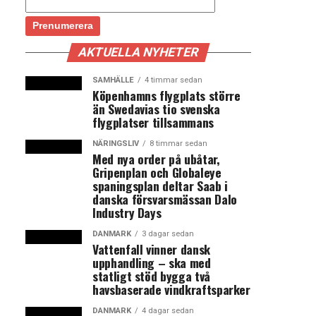
AKTUELLA NYHETER
SAMHÄLLE
4 timmar sedan
Köpenhamns flygplats större
än Swedavias tio svenska
flygplatser tillsammans
NÄRINGSLIV
8 timmar sedan
Med nya order på ubåtar,
Gripenplan och Globaleye
spaningsplan deltar Saab i
danska försvarsmässan Dalo
Industry Days
DANMARK
3 dagar sedan
Vattenfall vinner dansk
upphandling – ska med
statligt stöd bygga två
havsbaserade vindkraftsparker
DANMARK
4 dagar sedan