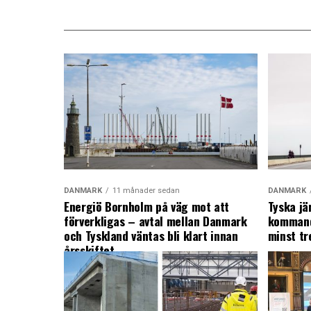
DANMARK
11 månader sedan
DANMARK
Energiö Bornholm på väg mot att
Tyska jä
förverkligas – avtal mellan Danmark
kommand
och Tyskland väntas bli klart innan
minst tr
årsskiftet