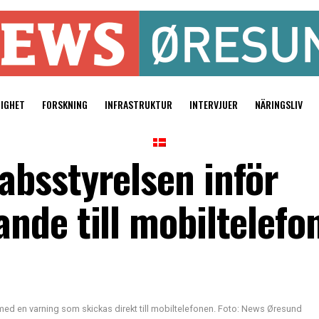
TIGHET
FORSKNING
INFRASTRUKTUR
INTERVJUER
NÄRINGSLIV
bsstyrelsen inför
nde till mobiltelefo
d en varning som skickas direkt till mobiltelefonen. Foto: News Øresund