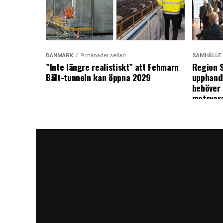
DANMARK
9 månader sedan
SAMHÄLLE
”Inte längre realistiskt” att Fehmarn
Region S
Bält-tunneln kan öppna 2029
upphandl
behöver 
motsvar