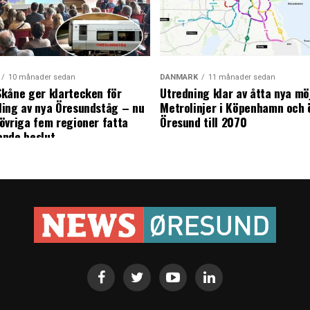
10 månader sedan
DANMARK
11 månader sedan
kåne ger klartecken för
Utredning klar av åtta nya mö
ing av nya Öresundståg – nu
Metrolinjer i Köpenhamn och 
övriga fem regioner fatta
Öresund till 2070
ande beslut