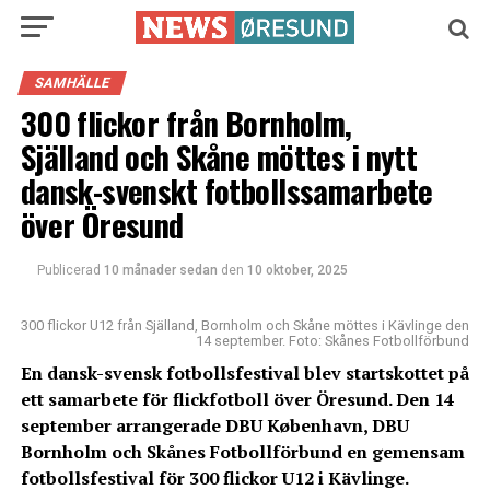
SAMHÄLLE
300 flickor från Bornholm,
Själland och Skåne möttes i nytt
dansk-svenskt fotbollssamarbete
över Öresund
Publicerad
10 månader sedan
den
10 oktober, 2025
300 flickor U12 från Själland, Bornholm och Skåne möttes i Kävlinge den
14 september. Foto: Skånes Fotbollförbund
En dansk-svensk fotbollsfestival blev startskottet på
ett samarbete för flickfotboll över Öresund. Den 14
september arrangerade DBU København, DBU
Bornholm och Skånes Fotbollförbund en gemensam
fotbollsfestival för 300 flickor U12 i Kävlinge.