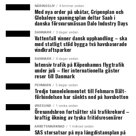
värderad del av projektet ”Gränspendling över Öresund
NÄRINGSLIV
4 timmar sedan
Med nya order på ubåtar, Gripenplan och
med unga i fokus” där Øresundsinstituttet och News
Globaleye spaningsplan deltar Saab i
Øresund är en självständig part. Projektet
danska försvarsmässan Dalo Industry Days
medfinansieras av Interreg ÖKS.
DANMARK
3 dagar sedan
Vattenfall vinner dansk upphandling – ska
med statligt stöd bygga två havsbaserade
vindkraftsparker
LÄS OCKSÅ:
DANMARK
4 dagar sedan
Intensiv trafik på Köpenhamns flygtrafik
Från studentmedarbetare på Udenrigsministeriet till
under juli – fler internationella gäster
ambassadör i Stockholm
reser till Danmark
Ny analys: ökat försvarssamarbete, ny region och
FEHMARN
5 dagar sedan
trafikrekord
Tredje tunnelelementet till Fehmarn Bält-
förbindelsen har sänkts ned på havsbotten
ØRESUND
1 vecka sedan
Öresundsbron fortsätter slå trafikrekord –
kraftig ökning av tyska fritidsresenärer
ARBETSMARKNAD
1 månad sedan
SAS storsatsar på nya långdistansplan på