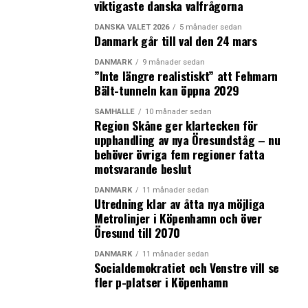
viktigaste danska valfrågorna
DANSKA VALET 2026
5 månader sedan
Danmark går till val den 24 mars
DANMARK
9 månader sedan
”Inte längre realistiskt” att Fehmarn
Bält-tunneln kan öppna 2029
SAMHÄLLE
10 månader sedan
Region Skåne ger klartecken för
upphandling av nya Öresundståg – nu
behöver övriga fem regioner fatta
motsvarande beslut
DANMARK
11 månader sedan
Utredning klar av åtta nya möjliga
Metrolinjer i Köpenhamn och över
Öresund till 2070
DANMARK
11 månader sedan
Socialdemokratiet och Venstre vill se
fler p-platser i Köpenhamn