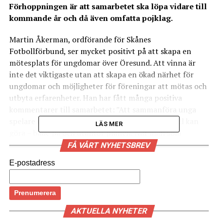
Förhoppningen är att samarbetet ska löpa vidare till
kommande år och då även omfatta pojklag.
Martin Åkerman, ordförande för Skånes
Fotbollförbund, ser mycket positivt på att skapa en
mötesplats för ungdomar över Öresund. Att vinna är
inte det viktigaste utan att skapa en ökad närhet för
ungdomar och möjligheter för föreningar att mötas och
utbyta erfarenheter. Han har fått många positiva
kommentarer till samarbetet: ”Att sammanföra unga
spelare över gränserna visar verkligen vad fotboll kan
LÄS MER
göra – både på och utanför planen. När man som
tränare ser hur barn hittar gemenskap och förståelse
FÅ VÅRT NYHETSBREV
genom spelet blir det tydligt att bollen kan bygga broar
E-postadress
där ord kanske inte finns. Respekt för samarbetet
mellan DBU och Skånes FF – det här är vägen framåt!”.
(News Øresund)
AKTUELLA NYHETER
Denna nyhet utgör en oberoende och journalistiskt