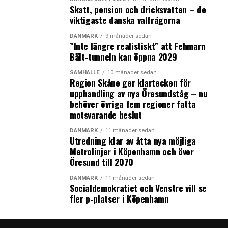
Skatt, pension och dricksvatten – de
viktigaste danska valfrågorna
DANMARK
9 månader sedan
”Inte längre realistiskt” att Fehmarn
Bält-tunneln kan öppna 2029
SAMHÄLLE
10 månader sedan
Region Skåne ger klartecken för
upphandling av nya Öresundståg – nu
behöver övriga fem regioner fatta
motsvarande beslut
DANMARK
11 månader sedan
Utredning klar av åtta nya möjliga
Metrolinjer i Köpenhamn och över
Öresund till 2070
DANMARK
11 månader sedan
Socialdemokratiet och Venstre vill se
fler p-platser i Köpenhamn