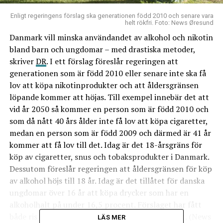
Enligt regeringens förslag ska generationen född 2010 och senare vara
helt rökfri. Foto: News Øresund
Danmark vill minska användandet av alkohol och nikotin
bland barn och ungdomar – med drastiska metoder,
skriver
DR
. I ett förslag föreslår regeringen att
generationen som är född 2010 eller senare inte ska få
lov att köpa nikotinprodukter och att åldersgränsen
löpande kommer att höjas. Till exempel innebär det att
vid år 2050 så kommer en person som är född 2010 och
som då nått 40 års ålder inte få lov att köpa cigaretter,
medan en person som är född 2009 och därmed är 41 år
kommer att få lov till det. Idag är det 18-årsgräns för
köp av cigaretter, snus och tobaksprodukter i Danmark.
Dessutom föreslår regeringen att åldersgränsen för köp
av alkohol höjs till 18 år. Idag är det tillåtet för danska
ungdomar över 16 år att köpa drycker som har en
alkoholhalt på under 16,5 procent. Förslaget har fått
både ris och ros av av övriga partier i Folketinget. (News
LÄS MER