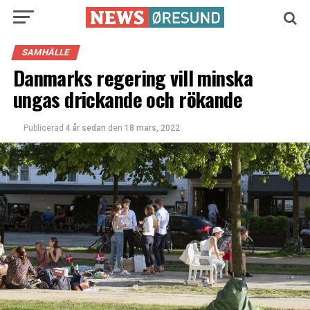
SAMHÄLLE
Danmarks regering vill minska
ungas drickande och rökande
Publicerad
4 år sedan
den
18 mars, 2022