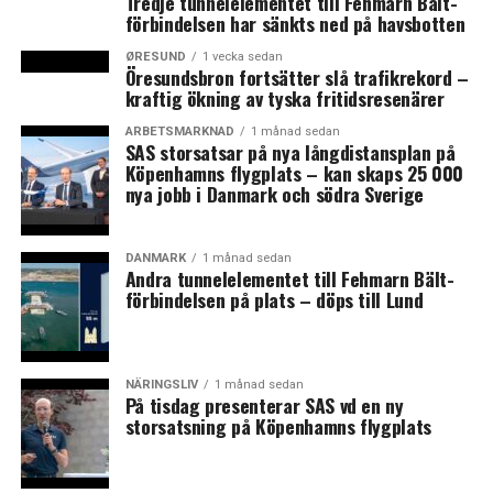
Tredje tunnelelementet till Fehmarn Bält-
förbindelsen har sänkts ned på havsbotten
ØRESUND
1 vecka sedan
Öresundsbron fortsätter slå trafikrekord –
kraftig ökning av tyska fritidsresenärer
ARBETSMARKNAD
1 månad sedan
SAS storsatsar på nya långdistansplan på
Köpenhamns flygplats – kan skaps 25 000
nya jobb i Danmark och södra Sverige
DANMARK
1 månad sedan
Andra tunnelelementet till Fehmarn Bält-
förbindelsen på plats – döps till Lund
NÄRINGSLIV
1 månad sedan
På tisdag presenterar SAS vd en ny
storsatsning på Köpenhamns flygplats