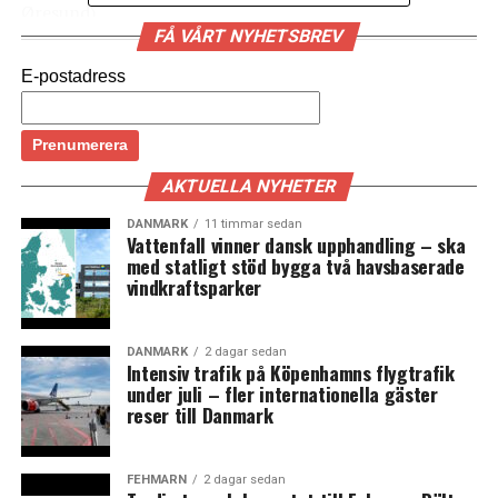
Øresund)
FÅ VÅRT NYHETSBREV
LÄS OCKSÅ:
E-postadress
Sverige har tecknat omkring 15 bilaterala försvarsavtal
sedan 2014
Språket en utmaning vid dansk-svensk
AKTUELLA NYHETER
beredskapsövning i Øresundsförbindelsens tunnel
DANMARK
11 timmar sedan
Vattenfall vinner dansk upphandling – ska
med statligt stöd bygga två havsbaserade
vindkraftsparker
DANMARK
2 dagar sedan
Intensiv trafik på Köpenhamns flygtrafik
under juli – fler internationella gäster
reser till Danmark
FEHMARN
2 dagar sedan