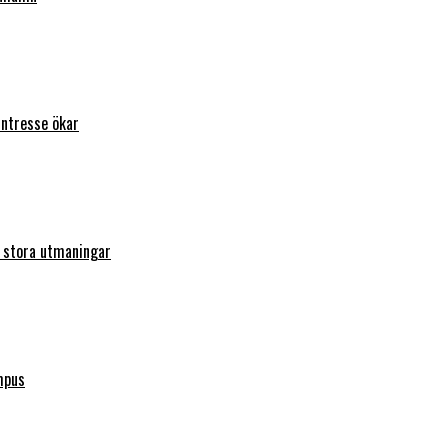
intresse ökar
r stora utmaningar
mpus