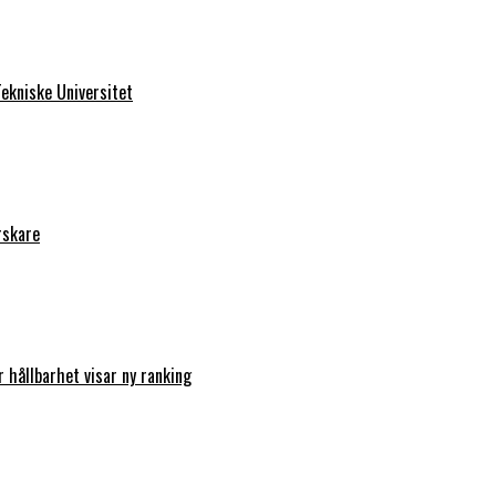
ekniske Universitet
rskare
r hållbarhet visar ny ranking