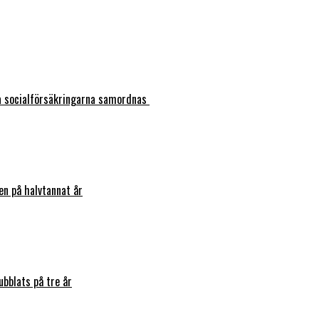
ka socialförsäkringarna samordnas
en på halvtannat år
bblats på tre år