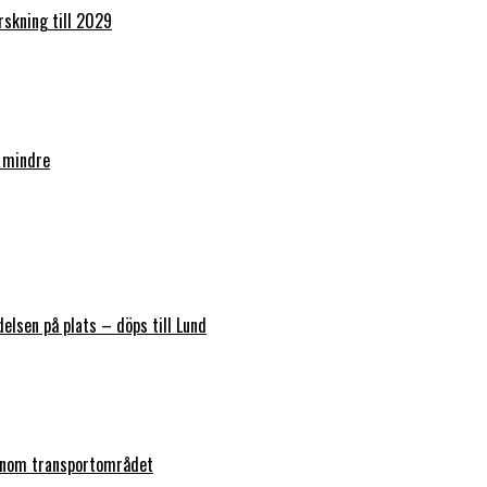
orskning till 2029
 mindre
elsen på plats – döps till Lund
 inom transportområdet