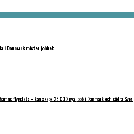
a i Danmark mister jobbet
nhamns flygplats – kan skaps 25 000 nya jobb i Danmark och södra Sver