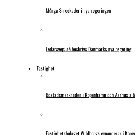
Många S-rockader i nya regeringen
Ledarsvep: så beskrivs Danmarks nya regering
Fastighet
Bostadsmarknaden i Köpenhamn och Aarhus slår
Fastighetsbolaget Wihlborgs expanderar i Köp