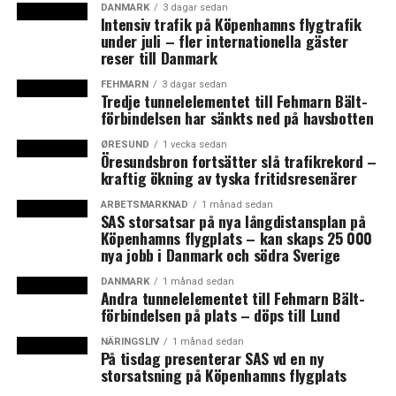
2001 samt ekonomi- och inrikesminsiter 2011-2014.
DANMARK
3 dagar sedan
Intensiv trafik på Köpenhamns flygtrafik
Under åren 2007-2014 var hon partiledare för Radikale
under juli – fler internationella gäster
Venstre. Hon blir en av nio kvinnor av de 28
reser till Danmark
ledamöterna i EU-kommissionen. Förordnandet löper på
fem år. (News Øresund)
FEHMARN
3 dagar sedan
Tredje tunnelelementet till Fehmarn Bält-
förbindelsen har sänkts ned på havsbotten
Läs mer: Ny dansk partiledare när minister får
toppost i Bryssel
ØRESUND
1 vecka sedan
Öresundsbron fortsätter slå trafikrekord –
kraftig ökning av tyska fritidsresenärer
LÄS OCKSÅ:
ARBETSMARKNAD
1 månad sedan
SAS storsatsar på nya långdistansplan på
Prispress slår mot SAS
Köpenhamns flygplats – kan skaps 25 000
nya jobb i Danmark och södra Sverige
Dyrare frisörpriser för kvinnor avgörs i domstol
DANMARK
1 månad sedan
Andra tunnelelementet till Fehmarn Bält-
förbindelsen på plats – döps till Lund
NÄRINGSLIV
1 månad sedan
På tisdag presenterar SAS vd en ny
storsatsning på Köpenhamns flygplats