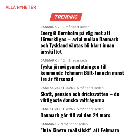
ALLA NYHETER
TRENDING
DANMARK
11 månader sedan
Energiö Bornholm på väg mot att
förverkligas – avtal mellan Danmark
och Tyskland väntas bli klart innan
årsskiftet
DANMARK
12 månader sedan
Tyska järnvägsanslutningen till
kommande Fehmarn Bält-tunneln minst
tre år försenad
DANSKA VALET 2026
5 månader sedan
Skatt, pension och dricksvatten – de
viktigaste danska valfrågorna
DANSKA VALET 2026
5 månader sedan
Danmark går till val den 24 mars
DANMARK
9 månader sedan
”Inte längre realistiskt” att Fehmarn