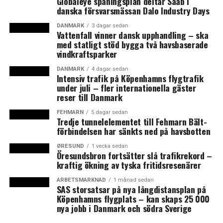
Globaleye spaningsplan deltar Saab i
danska försvarsmässan Dalo Industry Days
Danmark går vidare med Fehmarn Bält-förbindelsen
DANMARK
3 dagar sedan
Gränskontrollen vid Hyllie förlängs med 30 dagar
Vattenfall vinner dansk upphandling – ska
med statligt stöd bygga två havsbaserade
vindkraftsparker
DANMARK
4 dagar sedan
Intensiv trafik på Köpenhamns flygtrafik
under juli – fler internationella gäster
reser till Danmark
FEHMARN
5 dagar sedan
Tredje tunnelelementet till Fehmarn Bält-
förbindelsen har sänkts ned på havsbotten
ØRESUND
1 vecka sedan
Öresundsbron fortsätter slå trafikrekord –
kraftig ökning av tyska fritidsresenärer
ARBETSMARKNAD
1 månad sedan
SAS storsatsar på nya långdistansplan på
Köpenhamns flygplats – kan skaps 25 000
nya jobb i Danmark och södra Sverige