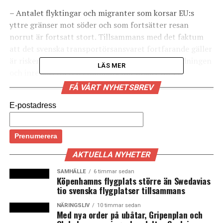
– Antalet flyktingar och migranter som korsar EU:s
yttre gränser mot söder och som fortsätter resan
norrut är fortsatt stort. Tillsammans med det faktum
att det svenska transportörsansvaret fortfarande gäller
är risken ännu allvarlig för att den offentliga ordningen
LÄS MER
och inre säkerheten i Danmark blir utsatt för ett
allvarligt hot om vi upphäver gränskontrollen vid
FÅ VÅRT NYHETSBREV
nuvarande tidpunkt, skriver utlännings- och
E-postadress
integrationsminister Inger Støjberg (Venstre) i ett brev
till folketinget.
Sedan gränskontrollerna mot Tyskland infördes 4
januari har 270 000 personer blivit kontrollerade genom
AKTUELLA NYHETER
stickprovskontroller. 776 personer har nekats inresa
SAMHÄLLE
6 timmar sedan
och 116 personer har gripits för människosmuggling.
Köpenhamns flygplats större än Swedavias
tio svenska flygplatser tillsammans
Det skriver Politiken. (News Øresund)
NÄRINGSLIV
10 timmar sedan
Med nya order på ubåtar, Gripenplan och
LÄS OCKSÅ: