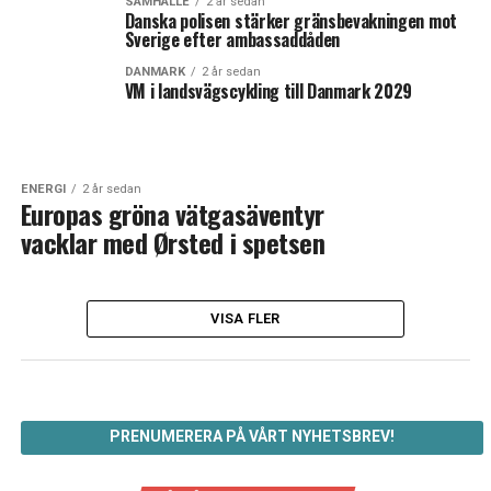
SAMHÄLLE
2 år sedan
Danska polisen stärker gränsbevakningen mot
Sverige efter ambassaddåden
DANMARK
2 år sedan
VM i landsvägscykling till Danmark 2029
ENERGI
2 år sedan
Europas gröna vätgasäventyr
vacklar med Ørsted i spetsen
VISA FLER
PRENUMERERA PÅ VÅRT NYHETSBREV!