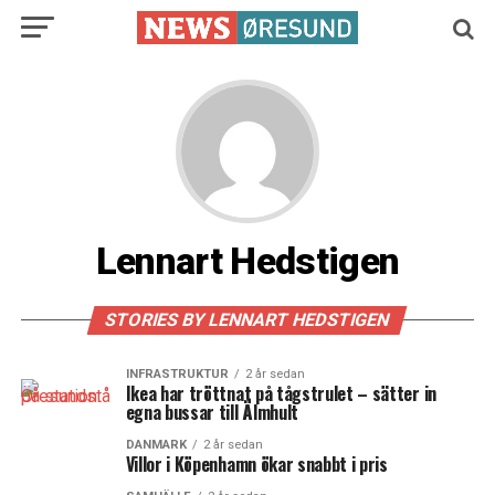
Lennart Hedstigen
STORIES BY LENNART HEDSTIGEN
INFRASTRUKTUR
2 år sedan
Ikea har tröttnat på tågstrulet – sätter in
egna bussar till Älmhult
DANMARK
2 år sedan
Villor i Köpenhamn ökar snabbt i pris