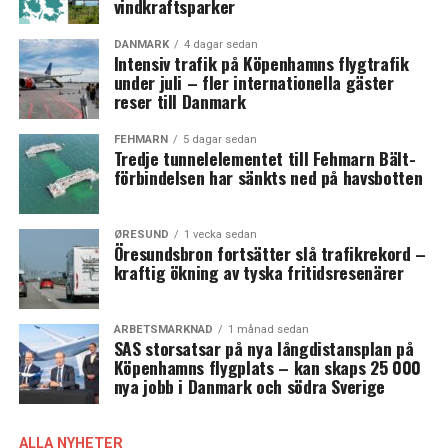
vindkraftsparker
DANMARK
4 dagar sedan
Intensiv trafik på Köpenhamns flygtrafik
under juli – fler internationella gäster
reser till Danmark
FEHMARN
5 dagar sedan
Tredje tunnelelementet till Fehmarn Bält-
förbindelsen har sänkts ned på havsbotten
ØRESUND
1 vecka sedan
Öresundsbron fortsätter slå trafikrekord –
kraftig ökning av tyska fritidsresenärer
ARBETSMARKNAD
1 månad sedan
SAS storsatsar på nya långdistansplan på
Köpenhamns flygplats – kan skaps 25 000
nya jobb i Danmark och södra Sverige
ALLA NYHETER