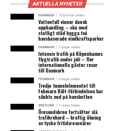
AKTUELLA NYHETER
DANMARK
10 timmar sedan
Vattenfall vinner dansk
upphandling – ska med
statligt stöd bygga två
havsbaserade vindkraftsparker
DANMARK
2 dagar sedan
Intensiv trafik på Köpenhamns
flygtrafik under juli – fler
internationella gäster reser
till Danmark
FEHMARN
2 dagar sedan
Tredje tunnelelementet till
Fehmarn Bält-förbindelsen har
sänkts ned på havsbotten
ØRESUND
1 vecka sedan
Öresundsbron fortsätter slå
trafikrekord – kraftig ökning
av tyska fritidsresenärer