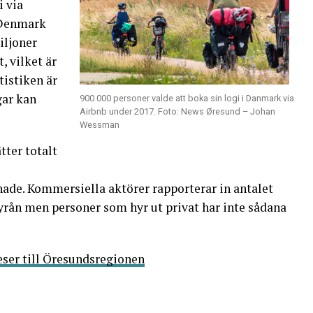
i via
tDenmark
iljoner
, vilket är
tistiken är
gar kan
900 000 personer valde att boka sin logi i Danmark via
Airbnb under 2017. Foto: News Øresund – Johan
Wessman
tter totalt
ade. Kommersiella aktörer rapporterar in antalet
byrån men personer som hyr ut privat har inte sådana
reser till Öresundsregionen