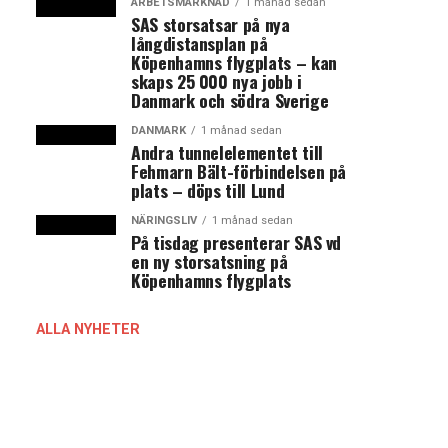
ARBETSMARKNAD
1 månad sedan
SAS storsatsar på nya
långdistansplan på
Köpenhamns flygplats – kan
skaps 25 000 nya jobb i
Danmark och södra Sverige
DANMARK
1 månad sedan
Andra tunnelelementet till
Fehmarn Bält-förbindelsen på
plats – döps till Lund
NÄRINGSLIV
1 månad sedan
På tisdag presenterar SAS vd
en ny storsatsning på
Köpenhamns flygplats
ALLA NYHETER