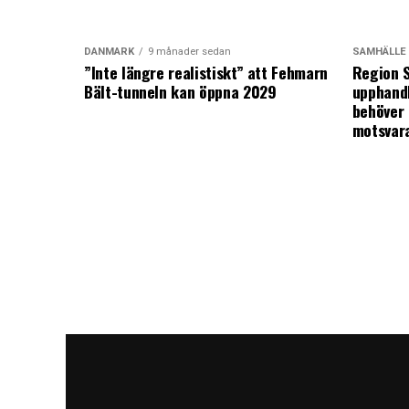
DANMARK
9 månader sedan
SAMHÄLLE
”Inte längre realistiskt” att Fehmarn
Region S
Bält-tunneln kan öppna 2029
upphandl
behöver 
motsvar