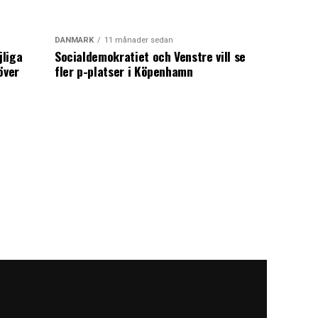
DANMARK
11 månader sedan
jliga
Socialdemokratiet och Venstre vill se
över
fler p-platser i Köpenhamn