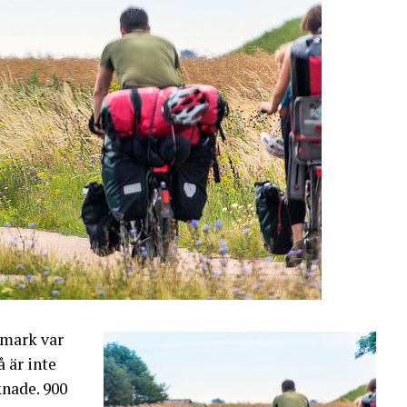
nmark var
å är inte
nade. 900