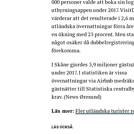
000 personer valde att boka sin log
uthyrningsappen under 2017. Visi
värderar att det resulterade i 2,6 m
utländska övernattningar förra året
en ökning med 23 procent. Men sta
något osäker då dubbelregistrerin
förekomma.
I Skåne gjordes 5,9 miljoner gästnä
under 2017. I statistiken är vissa
övernattningar via Airbnb medräkn
gästnätter till Statistiska central
krav. (News Øresund)
Läs mer:
Fler utländska turister 
LÄS OCKSÅ: