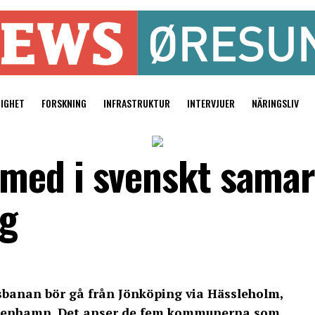
TIGHET
FORSKNING
INFRASTRUKTUR
INTERVJUER
NÄRINGSLIV
med i svenskt sama
åg
banan bör gå från Jönköping via Hässleholm,
öpenhamn. Det anser de fem kommunerna som