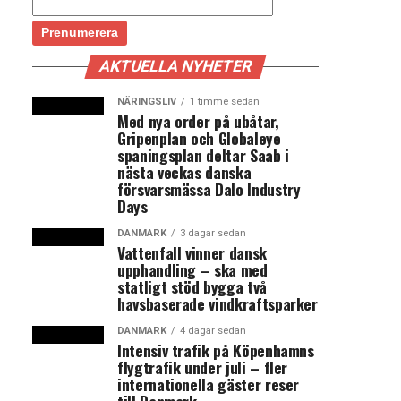
AKTUELLA NYHETER
NÄRINGSLIV
1 timme sedan
Med nya order på ubåtar,
Gripenplan och Globaleye
spaningsplan deltar Saab i
nästa veckas danska
försvarsmässa Dalo Industry
Days
DANMARK
3 dagar sedan
Vattenfall vinner dansk
upphandling – ska med
statligt stöd bygga två
havsbaserade vindkraftsparker
DANMARK
4 dagar sedan
Intensiv trafik på Köpenhamns
flygtrafik under juli – fler
internationella gäster reser