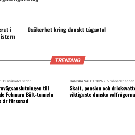
rst i
Osäkerhet kring danskt tågavtal
istern
TRENDING
12 månader sedan
DANSKA VALET 2026
5 månader sedan
rnvägsanslutningen till
Skatt, pension och dricksvatt
e Fehmarn Bält-tunneln
viktigaste danska valfrågorn
e år försenad