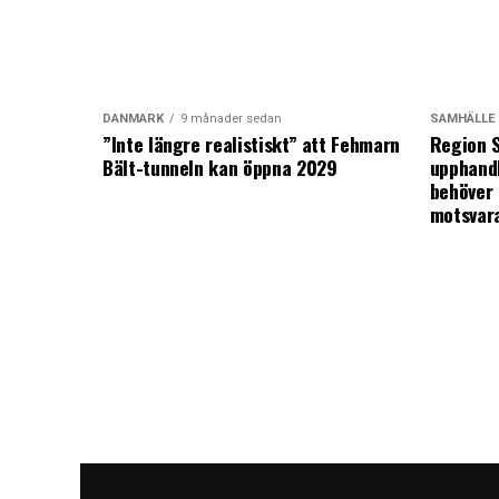
DANMARK
9 månader sedan
SAMHÄLLE
”Inte längre realistiskt” att Fehmarn
Region S
Bält-tunneln kan öppna 2029
upphandl
behöver 
motsvar