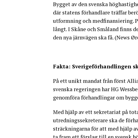
Bygget av den svenska höghastigh
där statens förhandlare träffar be
utformning och medfinansiering. Pl
långt. I Skåne och Småland finns 
den nya järnvägen ska få. (News Ø
Fakta: Sverigeförhandlingen s
På ett unikt mandat från först All
svenska regeringen har HG Wessber
genomföra förhandlingar om bygge
Med hjälp av ett sekretariat på to
utredningssekreterare ska de för
sträckningarna för att med hjälp 
ta fram ett förslag till en svensk 