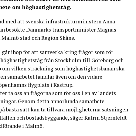
rbete om höghastighetståg.
nd med att svenska infrastrukturministern Anna
eckan besökte Danmarks transportminister Magnus
n Malmö stad och Region Skåne.
år ihop för att samverka kring frågor som rör
höghastighetståg från Stockholm till Göteborg och
mp om vilken sträckning som höghastighetsbanan ska
en samarbetet handlar även om den vidare
penhamns flygplats i Kastrup.
r ta oss an frågorna som rör oss i en av landets
sningar. Genom detta annorlunda samarbete
på bästa sätt kan ta tillvara möjligheterna satsningen
illfällen och bostadsbyggande, säger Katrin Stjernfeldt
dförande i Malmö.