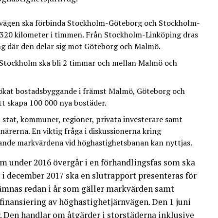
nvägen ska förbinda Stockholm-Göteborg och Stockholm-
320 kilometer i timmen. Från Stockholm-Linköping dras
ng där den delar sig mot Göteborg och Malmö.
Stockholm ska bli 2 timmar och mellan Malmö och
tt ökat bostadsbyggande i främst Malmö, Göteborg och
tt skapa 100 000 nya bostäder.
stat, kommuner, regioner, privata investerare samt
närerna. En viktig fråga i diskussionerna kring
kande markvärdena vid höghastighetsbanan kan nyttjas.
om under 2016 övergår i en förhandlingsfas som ska
t i december 2017 ska en slutrapport presenteras för
lämnas redan i år som gäller markvärden samt
finansiering av höghastighetjärnvägen. Den 1 juni
r. Den handlar om åtgärder i storstäderna inklusive