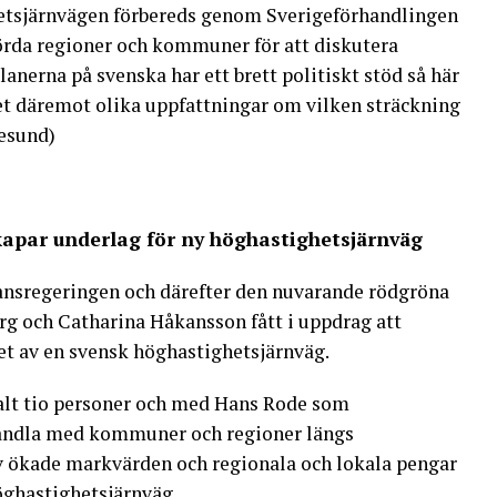
etsjärnvägen förbereds genom Sverigeförhandlingen
rörda regioner och kommuner för att diskutera
anerna på svenska har ett brett politiskt stöd så här
det däremot olika uppfattningar om vilken sträckning
resund)
kapar underlag för ny höghastighetsjärnväg
iansregeringen och därefter den nuvarande rödgröna
g och Catharina Håkansson fått i uppdrag att
t av en svensk höghastighetsjärnväg.
talt tio personer och med Hans Rode som
handla med kommuner och regioner längs
av ökade markvärden och regionala och lokala pengar
höghastighetsjärnväg.