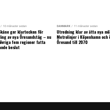
10 månader sedan
DANMARK
11 månader sedan
kåne ger klartecken för
Utredning klar av åtta nya mö
ing av nya Öresundståg – nu
Metrolinjer i Köpenhamn och 
övriga fem regioner fatta
Öresund till 2070
ande beslut