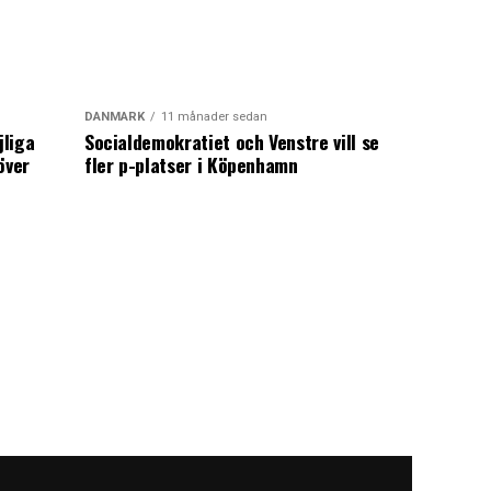
DANMARK
11 månader sedan
jliga
Socialdemokratiet och Venstre vill se
över
fler p-platser i Köpenhamn