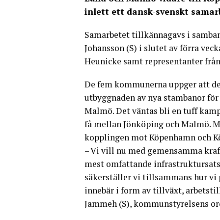
inlett ett dansk-svenskt sama
Samarbetet tillkännagavs i samba
Johansson (S) i slutet av förra v
Heunicke samt representanter frå
De fem kommunerna uppger att de g
utbyggnaden av nya stambanor för 
Malmö. Det väntas bli en tuff ka
få mellan Jönköping och Malmö. M
kopplingen mot Köpenhamn och Kö
– Vi vill nu med gemensamma krafte
mest omfattande infrastruktursat
säkerställer vi tillsammans hur vi 
innebär i form av tillväxt, arbetst
Jammeh (S), kommunstyrelsens or