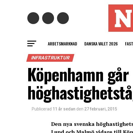
ARBETSMARKNAD
DANSKA VALET 2026
FAS
INFRASTRUKTUR
Köpenhamn går 
höghastighetst
Publicerad
11 år sedan
den
27 februari, 2015
Den nya svenska höghastighets
Lund och Malmö vidare till K