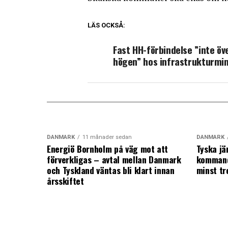
LÄS OCKSÅ:
Fast HH-förbindelse ”inte öve
högen” hos infrastrukturmin
DANMARK
11 månader sedan
DANMARK
Energiö Bornholm på väg mot att
Tyska jä
förverkligas – avtal mellan Danmark
kommand
och Tyskland väntas bli klart innan
minst tr
årsskiftet