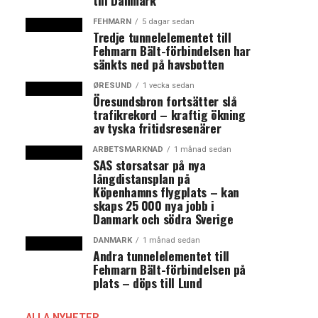
till Danmark
FEHMARN
5 dagar sedan
Tredje tunnelelementet till
Fehmarn Bält-förbindelsen har
sänkts ned på havsbotten
ØRESUND
1 vecka sedan
Öresundsbron fortsätter slå
trafikrekord – kraftig ökning
av tyska fritidsresenärer
ARBETSMARKNAD
1 månad sedan
SAS storsatsar på nya
långdistansplan på
Köpenhamns flygplats – kan
skaps 25 000 nya jobb i
Danmark och södra Sverige
DANMARK
1 månad sedan
Andra tunnelelementet till
Fehmarn Bält-förbindelsen på
plats – döps till Lund
ALLA NYHETER