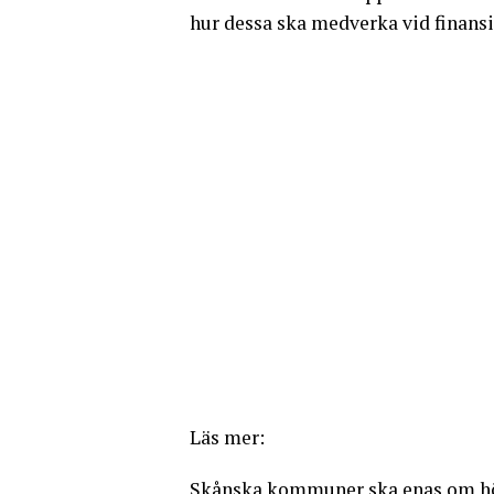
hur dessa ska medverka vid finans
Läs mer:
Skånska kommuner ska enas om h