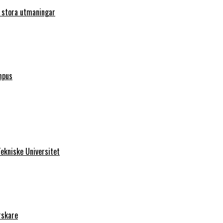
r stora utmaningar
mpus
ekniske Universitet
rskare