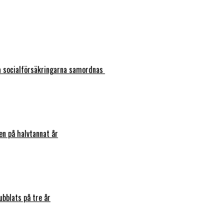
ka socialförsäkringarna samordnas
en på halvtannat år
bblats på tre år