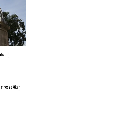
enhamn
intresse ökar