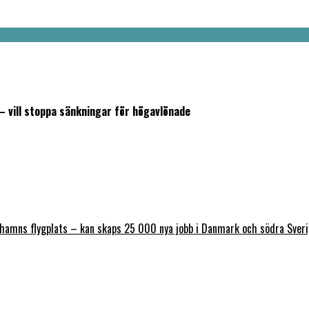
 vill stoppa sänkningar för högavlönade
nhamns flygplats – kan skaps 25 000 nya jobb i Danmark och södra Sver