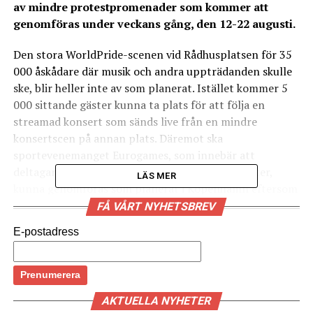
av mindre protestpromenader som kommer att
genomföras under veckans gång, den 12-22 augusti.
Den stora WorldPride-scenen vid Rådhusplatsen för 35
000 åskådare där musik och andra uppträdanden skulle
ske, blir heller inte av som planerat. Istället kommer 5
000 sittande gäster kunna ta plats för att följa en
streamad konsert som sänds live från en mindre
konsertscen på annan plats. Däremot ska
sportevenemanget Eurogames, som innebär att
deltagare möts i turneringar inom 29 olika sporter,
LÄS MER
kunna genomföras som planerat i Köpenhamn eftersom
amatöridrott under coronapandemin är tillåtet i
FÅ VÅRT NYHETSBREV
Danmark sedan en tid tillbaka. Det skriver arrangören
E-postadress
Copenhagen 2021 i ett pressmeddelande
. Ändringarna
av sommarens stora hbtqi-event kommer till följd av att
den danska regeringen har beslutat om nya
restriktioner för att begränsa smittspridningen vid
AKTUELLA NYHETER
evenemang, konserter och festivaler. Från den 1 augusti