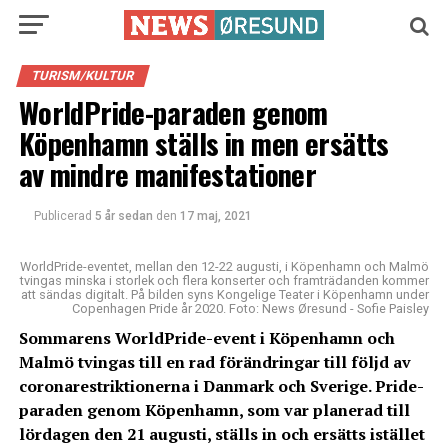
TURISM/KULTUR
WorldPride-paraden genom
Köpenhamn ställs in men ersätts
av mindre manifestationer
Publicerad
5 år sedan
den
17 maj, 2021
WorldPride-eventet, mellan den 12-22 augusti, i Köpenhamn och Malmö
tvingas minska i storlek och flera konserter och framträdanden kommer
att sändas digitalt. På bilden syns Kongelige Teater i Köpenhamn under
Copenhagen Pride år 2020. Foto: News Øresund - Sofie Paisley
Sommarens WorldPride-event i Köpenhamn och
Malmö tvingas till en rad förändringar till följd av
coronarestriktionerna i Danmark och Sverige. Pride-
paraden genom Köpenhamn, som var planerad till
lördagen den 21 augusti, ställs in och ersätts istället