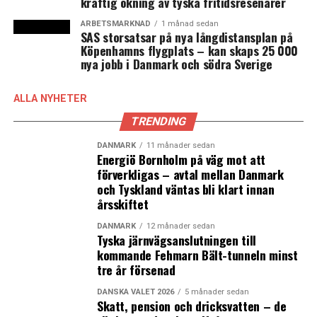
kraftig ökning av tyska fritidsresenärer
Malmöfestivalen ställs in i år
ARBETSMARKNAD
1 månad sedan
SAS storsatsar på nya långdistansplan på
Sverige: större publik och fler deltagare tillåts på
Köpenhamns flygplats – kan skaps 25 000
arrangemang från 1 juni
nya jobb i Danmark och södra Sverige
ALLA NYHETER
TRENDING
DANMARK
11 månader sedan
Energiö Bornholm på väg mot att
förverkligas – avtal mellan Danmark
och Tyskland väntas bli klart innan
årsskiftet
DANMARK
12 månader sedan
Tyska järnvägsanslutningen till
kommande Fehmarn Bält-tunneln minst
tre år försenad
DANSKA VALET 2026
5 månader sedan
Skatt, pension och dricksvatten – de