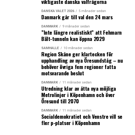
viktigaste danska valfrågorna
DANSKA VALET 2026
5 månader sedan
Danmark går till val den 24 mars
DANMARK
9 månader sedan
”Inte längre realistiskt” att Fehmarn
Bält-tunneln kan öppna 2029
SAMHÄLLE
10 månader sedan
Region Skåne ger klartecken för
upphandling av nya Öresundståg – nu
behöver övriga fem regioner fatta
motsvarande beslut
DANMARK
11 månader sedan
Utredning klar av åtta nya möjliga
Metrolinjer i Köpenhamn och över
Öresund till 2070
DANMARK
11 månader sedan
Socialdemokratiet och Venstre vill se
fler p-platser i Köpenhamn