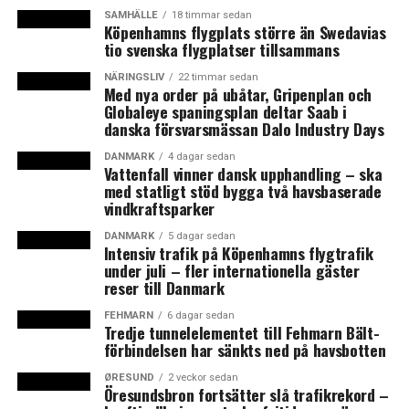
är det tillåtet med högst 5 000 personer vid stora
SAMHÄLLE
18 timmar sedan
Köpenhamns flygplats större än Swedavias
konserter om de är uppdelade i sektioner med 500.
tio svenska flygplatser tillsammans
Även aktiviteterna i Malmö tvingas att begränsas i
NÄRINGSLIV
22 timmar sedan
Med nya order på ubåtar, Gripenplan och
omfattning och bli mer digitala. Inga scenakter kommer
Globaleye spaningsplan deltar Saab i
att tillåtas,
meddelar Malmö stad
. Föreläsningar,
danska försvarsmässan Dalo Industry Days
workshops, debatter och seminarier, som kommer att
DANMARK
4 dagar sedan
finnas i WorldPride house i Malmö Live konserthus,
Vattenfall vinner dansk upphandling – ska
kommer att genomföras för ett begränsat antal
med statligt stöd bygga två havsbaserade
besökare och sändas digitalt. I Folkets park kommer
vindkraftsparker
World Pride park att sättas upp, men i en mindre
DANMARK
5 dagar sedan
storlek än planerat. Arrangörerna av WorldPride tror
Intensiv trafik på Köpenhamns flygtrafik
under juli – fler internationella gäster
även att festivalen kommer att besökas av betydligt
reser till Danmark
färre utländska gäster än den cirka en miljon besökare
man först räknat med.
FEHMARN
6 dagar sedan
Tredje tunnelelementet till Fehmarn Bält-
förbindelsen har sänkts ned på havsbotten
(News Øresund)
ØRESUND
2 veckor sedan
Öresundsbron fortsätter slå trafikrekord –
LÄS OCKSÅ: