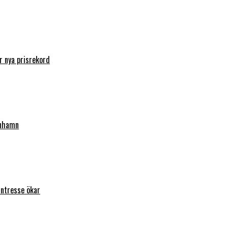
 nya prisrekord
enhamn
intresse ökar