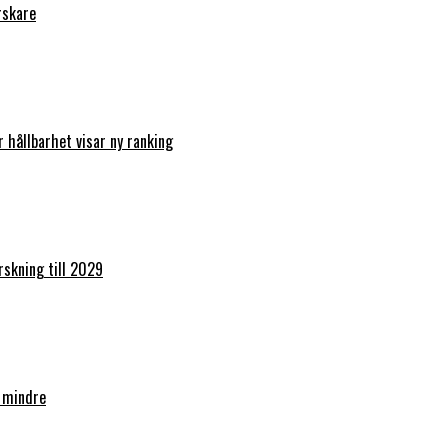
rskare
r hållbarhet visar ny ranking
orskning till 2029
 mindre