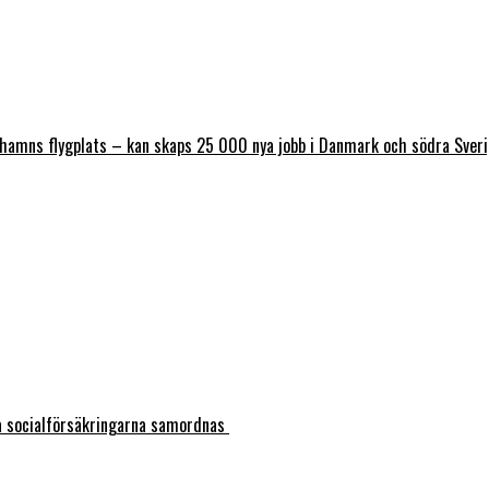
nhamns flygplats – kan skaps 25 000 nya jobb i Danmark och södra Sver
ka socialförsäkringarna samordnas