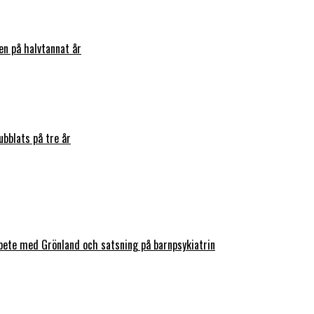
en på halvtannat år
bblats på tre år
bete med Grönland och satsning på barnpsykiatrin