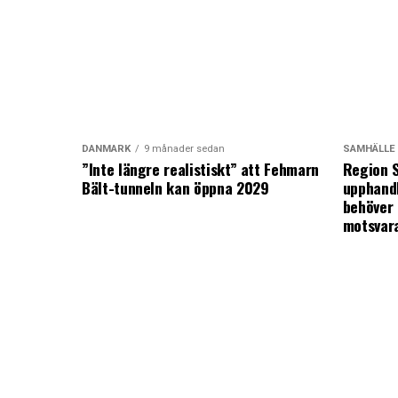
DANMARK
9 månader sedan
SAMHÄLLE
”Inte längre realistiskt” att Fehmarn
Region S
Bält-tunneln kan öppna 2029
upphandl
behöver 
motsvar