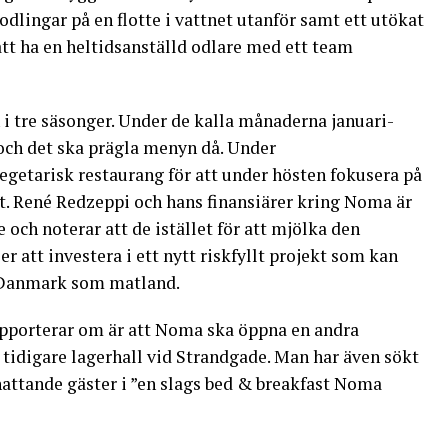
dlingar på en flotte i vattnet utanför samt ett utökat
 ha en heltidsanställd odlare med ett team
 i tre säsonger. Under de kalla månaderna januari-
 och det ska prägla menyn då. Under
etarisk restaurang för att under hösten fokusera på
t. René Redzeppi och hans finansiärer kring Noma är
och noterar att de istället för att mjölka den
r att investera i ett nytt riskfyllt projekt som kan
 Danmark som matland.
apporterar om är att Noma ska öppna en andra
n tidigare lagerhall vid Strandgade. Man har även sökt
nattande gäster i ”en slags bed & breakfast Noma