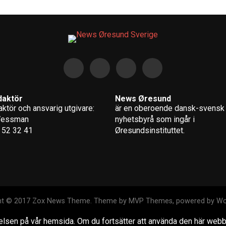
daktör
News Øresund
ktör och ansvarig utgivare:
är en oberoende dansk-svensk
Wessman
nyhets­byrå som ingår i
 52 32 41
Øresundsinstituttet.
ht © 2017 Zox News Theme. Theme by MVP Themes, powered by Wo
levelsen på vår hemsida. Om du fortsätter att använda den här web