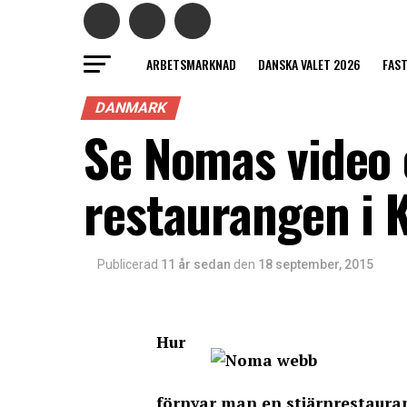
ARBETSMARKNAD
DANSKA VALET 2026
FAS
DANMARK
Se Nomas video
restaurangen i
Publicerad
11 år sedan
den
18 september, 2015
Hur
förnyar man en stjärnrestaur