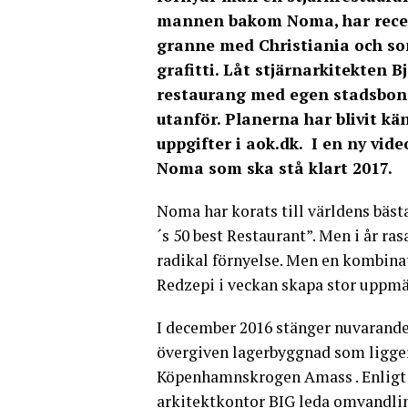
mannen bakom Noma, har recept
granne med Christiania och som
grafitti. Låt stjärnarkitekten 
restaurang med egen stadsbond
utanför. Planerna har blivit kä
uppgifter i aok.dk. I en ny vi
Noma som ska stå klart 2017.
Noma har korats till världens bäst
´s 50 best Restaurant”. Men i år ra
radikal förnyelse. Men en kombinat
Redzepi i veckan skapa stor uppm
I december 2016 stänger nuvarande 
övergiven lagerbyggnad som ligger
Köpenhamnskrogen Amass . Enligt a
arkitektkontor BIG leda omvandli