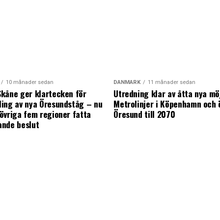
10 månader sedan
DANMARK
11 månader sedan
kåne ger klartecken för
Utredning klar av åtta nya mö
ing av nya Öresundståg – nu
Metrolinjer i Köpenhamn och 
övriga fem regioner fatta
Öresund till 2070
ande beslut