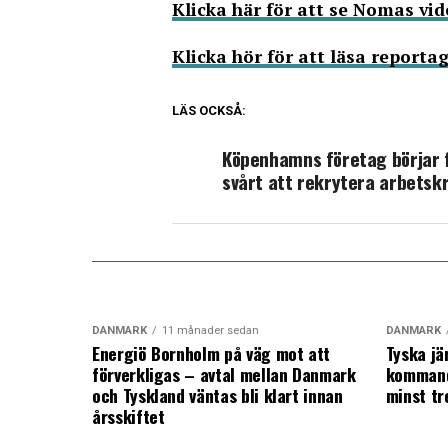
Klicka här för att se Nomas vi
Klicka hör för att läsa report
LÄS OCKSÅ:
Köpenhamns företag börjar 
svårt att rekrytera arbetsk
DANMARK
11 månader sedan
DANMARK
Energiö Bornholm på väg mot att
Tyska jä
förverkligas – avtal mellan Danmark
kommand
och Tyskland väntas bli klart innan
minst tr
årsskiftet