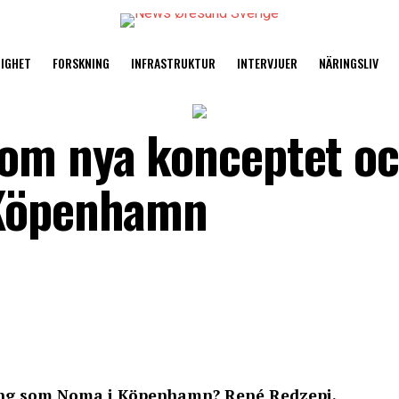
TIGHET
FORSKNING
INFRASTRUKTUR
INTERVJUER
NÄRINGSLIV
 om nya konceptet o
 Köpenhamn
ang som Noma i Köpenhamn? René Redzepi,