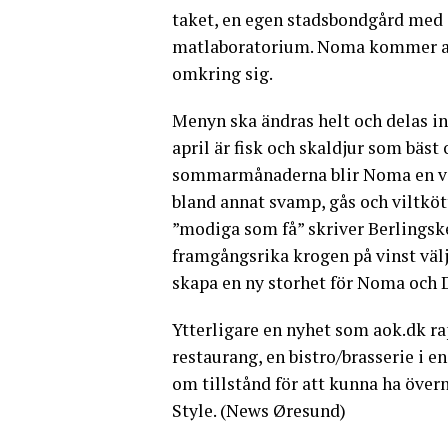
taket, en egen stadsbondgård med o
matlaboratorium. Noma kommer att
omkring sig.
Menyn ska ändras helt och delas in
april är fisk och skaldjur som bäst
sommarmånaderna blir Noma en veg
bland annat svamp, gås och viltköt
”modiga som få” skriver Berlingske 
framgångsrika krogen på vinst välje
skapa en ny storhet för Noma och
Ytterligare en nyhet som aok.dk r
restaurang, en bistro/brasserie i e
om tillstånd för att kunna ha över
Style. (News Øresund)