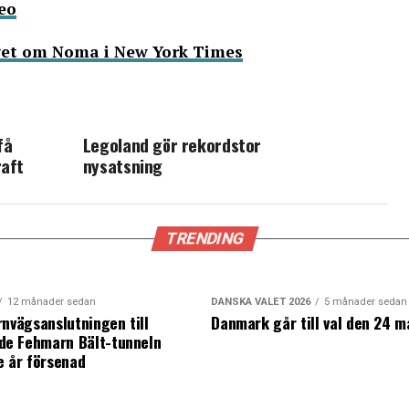
deo
aget om Noma i New York Times
få
Legoland gör rekordstor
raft
nysatsning
TRENDING
12 månader sedan
DANSKA VALET 2026
5 månader sedan
rnvägsanslutningen till
Danmark går till val den 24 m
e Fehmarn Bält-tunneln
e år försenad