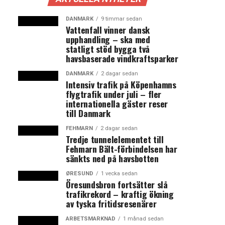
DANMARK
9 timmar sedan
Vattenfall vinner dansk
upphandling – ska med
statligt stöd bygga två
havsbaserade vindkraftsparker
DANMARK
2 dagar sedan
Intensiv trafik på Köpenhamns
flygtrafik under juli – fler
internationella gäster reser
till Danmark
FEHMARN
2 dagar sedan
Tredje tunnelelementet till
Fehmarn Bält-förbindelsen har
sänkts ned på havsbotten
ØRESUND
1 vecka sedan
Öresundsbron fortsätter slå
trafikrekord – kraftig ökning
av tyska fritidsresenärer
ARBETSMARKNAD
1 månad sedan