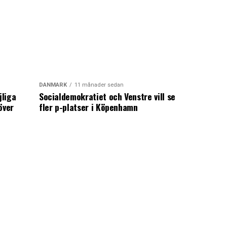
DANMARK
11 månader sedan
jliga
Socialdemokratiet och Venstre vill se
över
fler p-platser i Köpenhamn