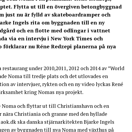
et. Flytta ut till en övergiven betongbyggnad
 just nu är fylld av skateboardramper och
Bjarke Ingels rita om byggnaden till en ny
gård och en flotte med odlingar i vattnet
nda via en intervju i New York Times och
deo förklarar nu Réne Redzepi planerna på nya
a restaurang under 2010,2011, 2012 och 2014 av ”World
sade Noma till tredje plats och det utlovades en
ion av intervjuer, rykten och en ny video lyckas René
ärksamhet kring Nomas nya projekt.
Noma och flyttar ut till Christianshavn och en
 nära Christiania och granne med den hyllade
ok.dk ska danska stjärnarkitekten Bjarke Ingels
ngen av byggnaden till nya Noma med växthus på