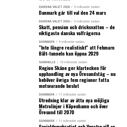
DANSKA VALET 2026
5 månader sedan
Danmark går till val den 24 mars
DANSKA VALET 2026
5 månader sedan
Skatt, pension och dricksvatten – de
viktigaste danska valfrågorna
DANMARK
9 månader sedan
”Inte längre realistiskt” att Fehmarn
Bält-tunneln kan öppna 2029
SAMHÄLLE
10 månader sedan
Region Skåne ger klartecken för
upphandling av nya Öresundståg – nu
behöver övriga fem regioner fatta
motsvarande beslut
DANMARK
11 månader sedan
Utredning klar av åtta nya möjliga
Metrolinjer i Köpenhamn och över
Öresund till 2070
DANMARK
11 månader sedan
Socialdemokratiet och Venstre vill se