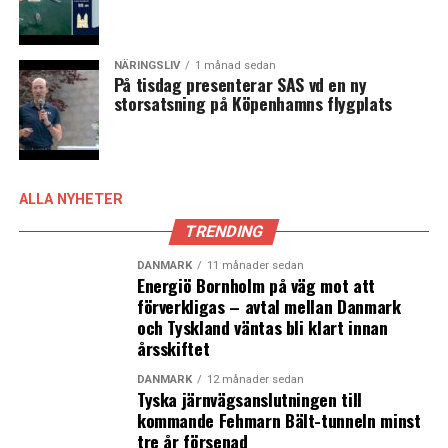
NÄRINGSLIV
1 månad sedan
På tisdag presenterar SAS vd en ny
storsatsning på Köpenhamns flygplats
ALLA NYHETER
TRENDING
DANMARK
11 månader sedan
Energiö Bornholm på väg mot att
förverkligas – avtal mellan Danmark
och Tyskland väntas bli klart innan
årsskiftet
DANMARK
12 månader sedan
Tyska järnvägsanslutningen till
kommande Fehmarn Bält-tunneln minst
tre år försenad