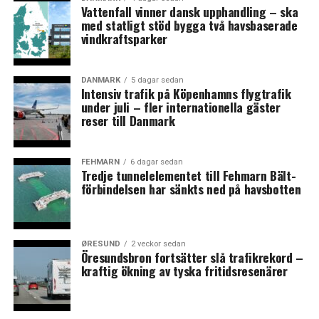
Vattenfall vinner dansk upphandling – ska
I alt søgte 29.000 asyl i Sverige i 2016 og 163.000 i 2015
med statligt stöd bygga två havsbaserade
vindkraftsparker
Danmark tog imod 6.200 asylansøgere i 2016 og 21.300 i
2015.
DANMARK
5 dagar sedan
Sverige indførte grænsekontrol 12. november 2015 og
Intensiv trafik på Köpenhamns flygtrafik
under juli – fler internationella gäster
ID-kontrol for rejsende med tog, bus og færge fra
reser till Danmark
Danmark 4. januar 2016. Samme dag indførte Danmark
grænsekontrol ved den dansk-tyske grænse. (News
Øresund)
FEHMARN
6 dagar sedan
Tredje tunnelelementet till Fehmarn Bält-
förbindelsen har sänkts ned på havsbotten
LÄS OCKSÅ:
Danska politiker efterlyser räddningsplan för Postnord
– öppnar för att ”ta hem” den danska delen
ØRESUND
2 veckor sedan
Öresundsbron fortsätter slå trafikrekord –
Uber stannar kvar i Danmark trots ny tuffare taxilag
kraftig ökning av tyska fritidsresenärer