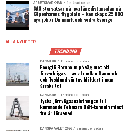
ARBETSMARKNAD
1 månad sedan
SAS storsatsar på nya långdistansplan på
Köpenhamns flygplats – kan skaps 25 000
nya jobb i Danmark och södra Sverige
ALLA NYHETER
TRENDING
DANMARK
11 månader sedan
Energiö Bornholm på väg mot att
förverkligas – avtal mellan Danmark
och Tyskland väntas bli klart innan
årsskiftet
DANMARK
12 månader sedan
Tyska järnvägsanslutningen till
kommande Fehmarn Bält-tunneln minst
tre år försenad
DANSKA VALET 2026
5 månader sedan