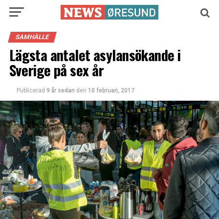
SAMHÄLLE
Lägsta antalet asylansökande i
Sverige på sex år
Publicerad
9 år sedan
den
10 februari, 2017