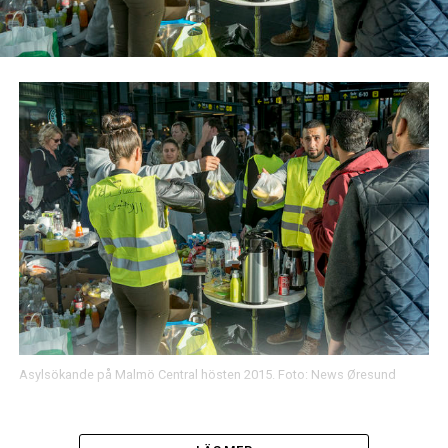
Asylsökande på Malmö Central hösten 2015. Foto: News Øresund