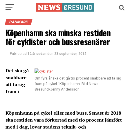
DANMARK
Köpenhamn ska minska restiden
för cyklister och bussresenärer
Publicerad
12 år sedan
den
23 september, 2014
Det ska gå
snabbare
Om fyra år ska det gå tio procent snabbare att ta sig
att ta sig
fram på cykel i Köpenhamn. Bild News
Øresund/Jenny Andersson.
fram i
Köpenhamn på cykel eller med buss. Senast år 2018
ska restiden vara förkortad med tio procent jämfört
med i dag, lovar stadens teknik- och