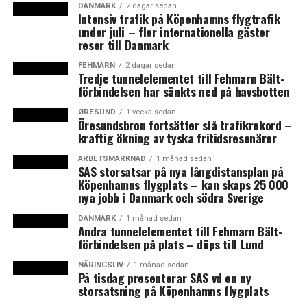
DANMARK
2 dagar sedan
LÄS OCKSÅ:
Intensiv trafik på Köpenhamns flygtrafik
under juli – fler internationella gäster
Danmarks centralbank kapar tillväxtprognos
reser till Danmark
Fler besökte Tivoli i sommar
FEHMARN
2 dagar sedan
Tredje tunnelelementet till Fehmarn Bält-
förbindelsen har sänkts ned på havsbotten
ØRESUND
1 vecka sedan
Öresundsbron fortsätter slå trafikrekord –
kraftig ökning av tyska fritidsresenärer
ARBETSMARKNAD
1 månad sedan
SAS storsatsar på nya långdistansplan på
Köpenhamns flygplats – kan skaps 25 000
nya jobb i Danmark och södra Sverige
DANMARK
1 månad sedan
Andra tunnelelementet till Fehmarn Bält-
förbindelsen på plats – döps till Lund
NÄRINGSLIV
1 månad sedan
På tisdag presenterar SAS vd en ny
storsatsning på Köpenhamns flygplats