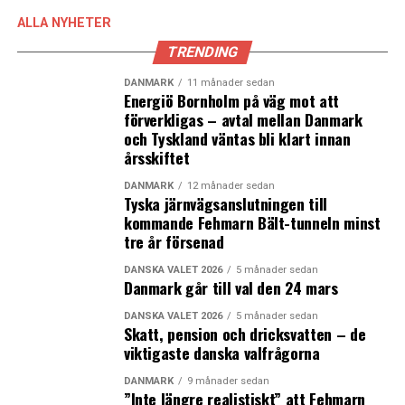
ALLA NYHETER
TRENDING
DANMARK
11 månader sedan
Energiö Bornholm på väg mot att
förverkligas – avtal mellan Danmark
och Tyskland väntas bli klart innan
årsskiftet
DANMARK
12 månader sedan
Tyska järnvägsanslutningen till
kommande Fehmarn Bält-tunneln minst
tre år försenad
DANSKA VALET 2026
5 månader sedan
Danmark går till val den 24 mars
DANSKA VALET 2026
5 månader sedan
Skatt, pension och dricksvatten – de
viktigaste danska valfrågorna
DANMARK
9 månader sedan
”Inte längre realistiskt” att Fehmarn