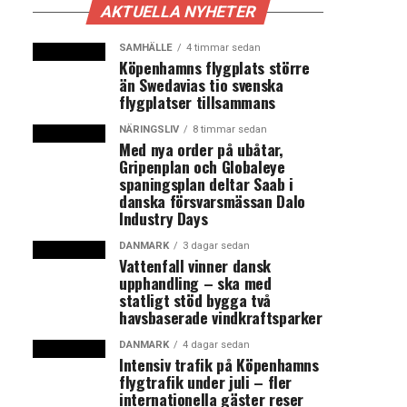
AKTUELLA NYHETER
SAMHÄLLE
4 timmar sedan
Köpenhamns flygplats större
än Swedavias tio svenska
flygplatser tillsammans
NÄRINGSLIV
8 timmar sedan
Med nya order på ubåtar,
Gripenplan och Globaleye
spaningsplan deltar Saab i
danska försvarsmässan Dalo
Industry Days
DANMARK
3 dagar sedan
Vattenfall vinner dansk
upphandling – ska med
statligt stöd bygga två
havsbaserade vindkraftsparker
DANMARK
4 dagar sedan
Intensiv trafik på Köpenhamns
flygtrafik under juli – fler
internationella gäster reser