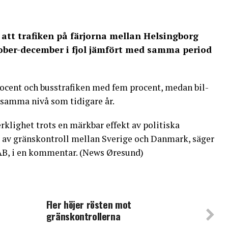
e att trafiken på färjorna mellan Helsingborg
ober-december i fjol jämfört med samma period
rocent och busstrafiken med fem procent, medan bil-
 samma nivå som tidigare år.
klighet trots en märkbar effekt av politiska
e av gränskontroll mellan Sverige och Danmark, säger
AB, i en kommentar. (News Øresund)
Fler höjer rösten mot
gränskontrollerna