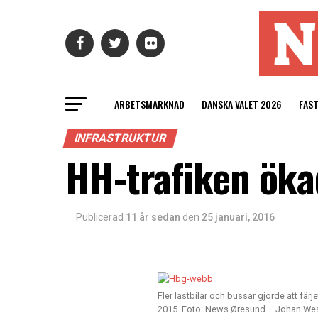
ARBETSMARKNAD
DANSKA VALET 2026
FAS
INFRASTRUKTUR
HH-trafiken öka
Publicerad
11 år sedan
den
25 januari, 2016
Fler lastbilar och bussar gjorde att fär
2015. Foto: News Øresund – Johan W