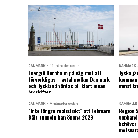
DANMARK
11 månader sedan
DANMARK
Energiö Bornholm på väg mot att
Tyska jä
förverkligas – avtal mellan Danmark
kommand
och Tyskland väntas bli klart innan
minst tr
årsskiftet
DANMARK
9 månader sedan
SAMHÄLLE
”Inte längre realistiskt” att Fehmarn
Region S
Bält-tunneln kan öppna 2029
upphandl
behöver 
motsvar