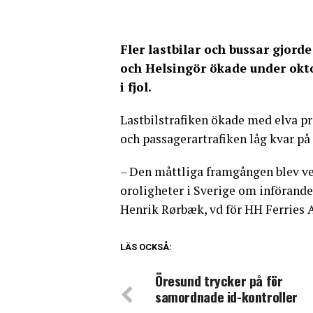
Fler lastbilar och bussar gjord
och Helsingör ökade under okt
i fjol.
Lastbilstrafiken ökade med elva p
och passagerartrafiken låg kvar på
– Den måttliga framgången blev ver
oroligheter i Sverige om införand
Henrik Rørbæk, vd för HH Ferries 
LÄS OCKSÅ:
Öresund trycker på för
samordnade id-kontroller