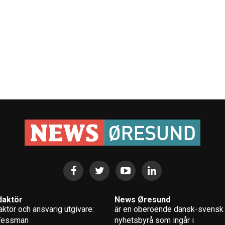
daktör
News Øresund
ktör och ansvarig utgivare:
är en oberoende dansk-svensk
Wessman
nyhets­byrå som ingår i