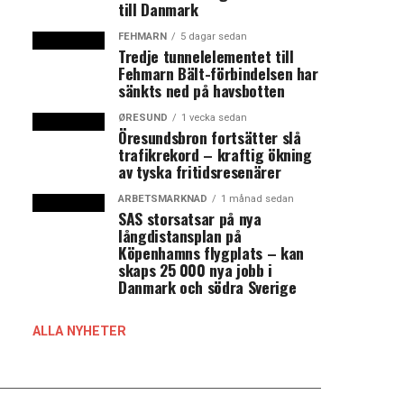
till Danmark
FEHMARN
5 dagar sedan
Tredje tunnelelementet till
Fehmarn Bält-förbindelsen har
sänkts ned på havsbotten
ØRESUND
1 vecka sedan
Öresundsbron fortsätter slå
trafikrekord – kraftig ökning
av tyska fritidsresenärer
ARBETSMARKNAD
1 månad sedan
SAS storsatsar på nya
långdistansplan på
Köpenhamns flygplats – kan
skaps 25 000 nya jobb i
Danmark och södra Sverige
ALLA NYHETER