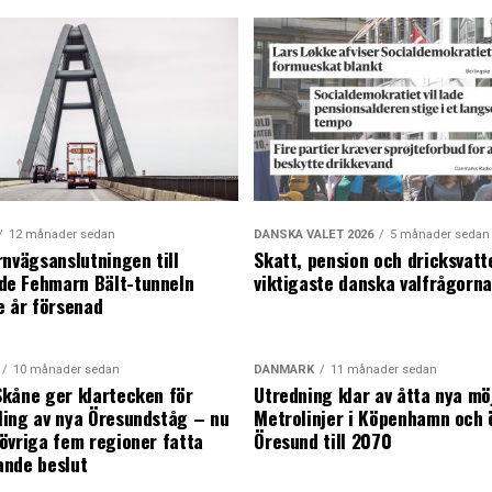
12 månader sedan
DANSKA VALET 2026
5 månader sedan
rnvägsanslutningen till
Skatt, pension och dricksvatt
e Fehmarn Bält-tunneln
viktigaste danska valfrågorn
e år försenad
10 månader sedan
DANMARK
11 månader sedan
kåne ger klartecken för
Utredning klar av åtta nya mö
ing av nya Öresundståg – nu
Metrolinjer i Köpenhamn och 
övriga fem regioner fatta
Öresund till 2070
ande beslut