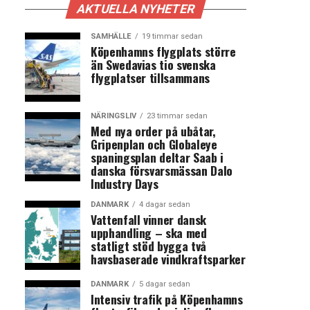
AKTUELLA NYHETER
SAMHÄLLE
19 timmar sedan
Köpenhamns flygplats större
än Swedavias tio svenska
flygplatser tillsammans
NÄRINGSLIV
23 timmar sedan
Med nya order på ubåtar,
Gripenplan och Globaleye
spaningsplan deltar Saab i
danska försvarsmässan Dalo
Industry Days
DANMARK
4 dagar sedan
Vattenfall vinner dansk
upphandling – ska med
statligt stöd bygga två
havsbaserade vindkraftsparker
DANMARK
5 dagar sedan
Intensiv trafik på Köpenhamns