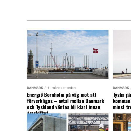
DANMARK
11 månader sedan
DANMARK
Energiö Bornholm på väg mot att
Tyska jä
förverkligas – avtal mellan Danmark
kommand
och Tyskland väntas bli klart innan
minst tr
årsskiftet