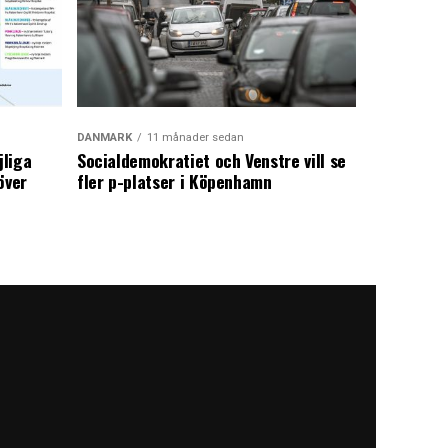
DANMARK
11 månader sedan
jliga
Socialdemokratiet och Venstre vill se
över
fler p-platser i Köpenhamn