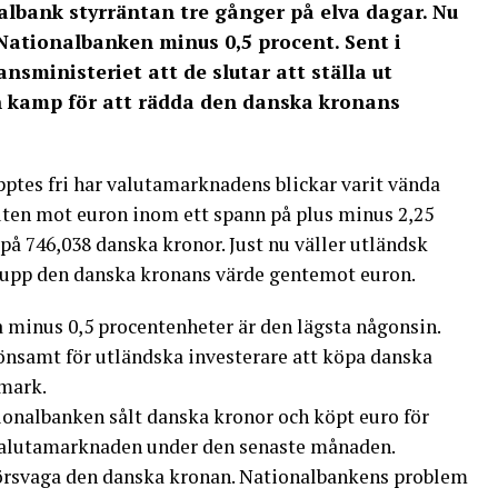
lbank styrräntan tre gånger på elva dagar. Nu
Nationalbanken minus 0,5 procent. Sent i
sministeriet att de slutar att ställa ut
en kamp för att rädda den danska kronans
ptes fri har valutamarknadens blickar varit vända
ten mot euron inom ett spann på plus minus 2,25
på 746,038 danska kronor. Just nu väller utländsk
r upp den danska kronans värde gentemot euron.
 minus 0,5 procentenheter är den lägsta någonsin.
nsamt för utländska investerare att köpa danska
nmark.
onalbanken sålt danska kronor och köpt euro för
valutamarknaden under den senaste månaden.
 försvaga den danska kronan. Nationalbankens problem