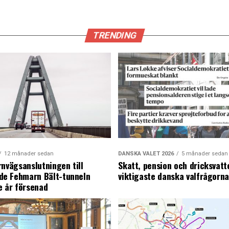
TRENDING
12 månader sedan
DANSKA VALET 2026
5 månader sedan
rnvägsanslutningen till
Skatt, pension och dricksvatt
e Fehmarn Bält-tunneln
viktigaste danska valfrågorn
e år försenad