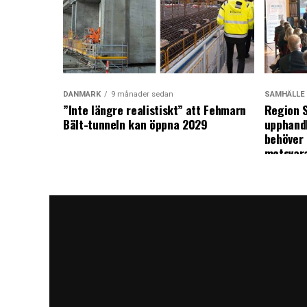
DANMARK
9 månader sedan
SAMHÄLLE
”Inte längre realistiskt” att Fehmarn
Region S
Bält-tunneln kan öppna 2029
upphandl
behöver 
motsvar