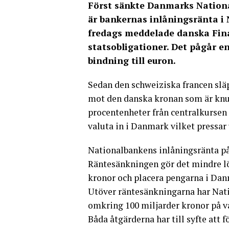
Först sänkte Danmarks Nationa
är bankernas inlåningsränta i 
fredags meddelade danska Finan
statsobligationer. Det pågår 
bindning till euron.
Sedan den schweiziska francen släp
mot den danska kronan som är knu
procentenheter från centralkursen 
valuta in i Danmark vilket pressa
Nationalbankens inlåningsränta på
Räntesänkningen gör det mindre lö
kronor och placera pengarna i Da
Utöver räntesänkningarna har Nati
omkring 100 miljarder kronor på 
Båda åtgärderna har till syfte att