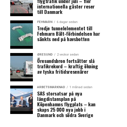
flygtrafik under juli – fler
internationella gäster reser
till Danmark
FEHMARN
6 dagar sedan
Tredje tunnelelementet till
Fehmarn Bält-förbindelsen har
sänkts ned på havsbotten
ØRESUND
2 veckor sedan
Öresundsbron fortsätter slå
trafikrekord – kraftig ökning
av tyska fritidsresenärer
ARBETSMARKNAD
1 månad sedan
SAS storsatsar på nya
långdistansplan på
Köpenhamns flygplats – kan
skaps 25 000 nya jobb i
Danmark och södra Sverige