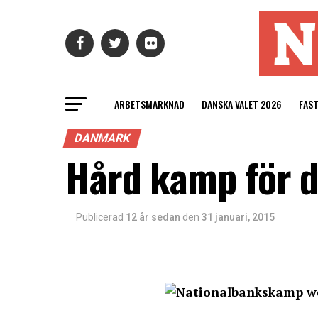
ARBETSMARKNAD
DANSKA VALET 2026
FAS
DANMARK
Hård kamp för 
Publicerad
12 år sedan
den
31 januari, 2015