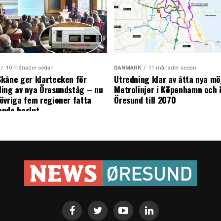
10 månader sedan
DANMARK
11 månader sedan
kåne ger klartecken för
Utredning klar av åtta nya mö
ing av nya Öresundståg – nu
Metrolinjer i Köpenhamn och 
övriga fem regioner fatta
Öresund till 2070
ande beslut