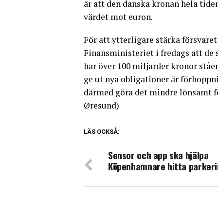
är att den danska kronan hela tiden
värdet mot euron.
För att ytterligare stärka försva
Finansministeriet i fredags att de 
har över 100 miljarder kronor ståe
ge ut nya obligationer är förhoppn
därmed göra det mindre lönsamt f
Øresund)
LÄS OCKSÅ:
Sensor och app ska hjälpa
Köpenhamnare hitta parker