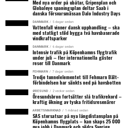
Med nya order på ubåtar, Gripenplan och
Globaleye spaningsplan deltar Saab i
danska försvarsmässan Dalo Industry Days
DANMARK
5 dagar sedan
Vattenfall vinner dansk upphandling – ska
med statligt stöd bygga två havsbaserade
vindkraftsparker
DANMARK
6 dagar sedan
Intensiv trafik på Köpenhamns flygtrafik
under juli – fler internationella gäster
reser till Danmark
FEHMARN
7 dagar sedan
Tredje tunnelelementet till Fehmarn Bält-
förbindelsen har sänkts ned på havsbotten
ØRESUND
2 veckor sedan
Öresundsbron fortsätter slå trafikrekord –
kraftig ökning av tyska fritidsresenärer
ARBETSMARKNAD
1 månad sedan
SAS storsatsar på nya långdistansplan på
Köpenhamns flygplats – kan skaps 25 000
nya jobb i Danmark och södra Sverige