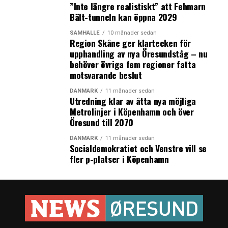
”Inte längre realistiskt” att Fehmarn
Bält-tunneln kan öppna 2029
SAMHÄLLE
10 månader sedan
Region Skåne ger klartecken för
upphandling av nya Öresundståg – nu
behöver övriga fem regioner fatta
motsvarande beslut
DANMARK
11 månader sedan
Utredning klar av åtta nya möjliga
Metrolinjer i Köpenhamn och över
Öresund till 2070
DANMARK
11 månader sedan
Socialdemokratiet och Venstre vill se
fler p-platser i Köpenhamn