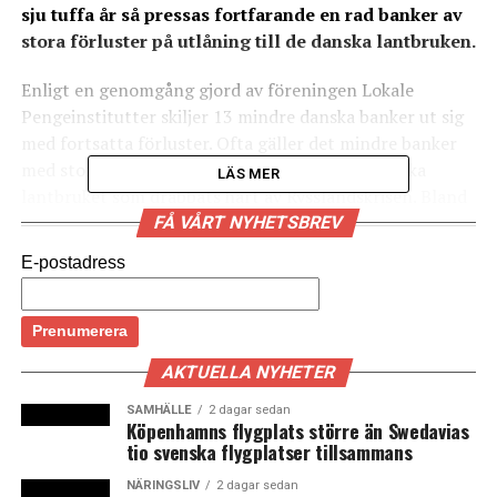
sju tuffa år så pressas fortfarande en rad banker av
stora förluster på utlåning till de danska lantbruken.
Enligt en genomgång gjord av föreningen Lokale
Pengeinstitutter skiljer 13 mindre danska banker ut sig
med fortsatta förluster. Ofta gäller det mindre banker
med stor exponering mot det krisdrabbade danska
LÄS MER
lantbruket som drabbats hårt av Rysslandskrisen. Bland
de drabbade bankerna finns Skjern Bank och Lolland
FÅ VÅRT NYHETSBREV
Bank.
E-postadress
Enligt Berlingske ør dock två tredjedelar av de danska
bankerna starkare än före finanskrisen.
(News Øresund)
AKTUELLA NYHETER
LÄS OCKSÅ:
SAMHÄLLE
2 dagar sedan
Ikea öppnar jättevaruhus mitt i Köpenhamn
Köpenhamns flygplats större än Swedavias
tio svenska flygplatser tillsammans
Publiken sviker Zoo efter toppåret 2013
NÄRINGSLIV
2 dagar sedan