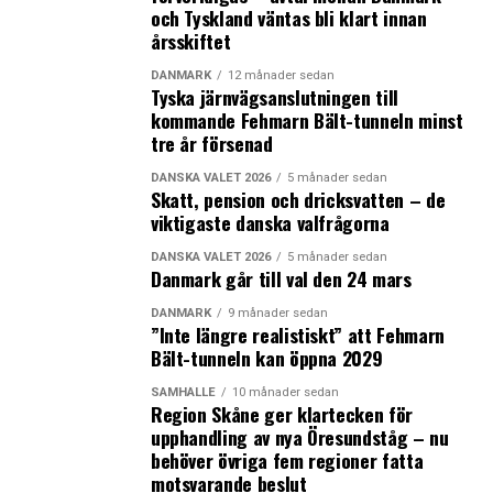
och Tyskland väntas bli klart innan
årsskiftet
DANMARK
12 månader sedan
Tyska järnvägsanslutningen till
kommande Fehmarn Bält-tunneln minst
tre år försenad
DANSKA VALET 2026
5 månader sedan
Skatt, pension och dricksvatten – de
viktigaste danska valfrågorna
DANSKA VALET 2026
5 månader sedan
Danmark går till val den 24 mars
DANMARK
9 månader sedan
”Inte längre realistiskt” att Fehmarn
Bält-tunneln kan öppna 2029
SAMHÄLLE
10 månader sedan
Region Skåne ger klartecken för
upphandling av nya Öresundståg – nu
behöver övriga fem regioner fatta
motsvarande beslut