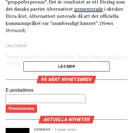
”gruppeforperson”. Det är resultatet av ett förslag som
det danska partiet Alternativet
presenterade
i oktober
förra året. Alternativet noterade då att det officiella
kommunspråket var ”unødvendigt kønnet”. (News
Øresund)
LÄS OCKSÅ:
Svenska valet: fler förtidsröster, långa köer på valdagen
och lägre valdeltagande
LÄS MER
Svenska valet i danska medier: Sverigedemokraternas
valframgång och jämförelser med dansk politik
FÅ VÅRT NYHETSBREV
E-postadress
AKTUELLA NYHETER
DANMARK
3 dagar sedan