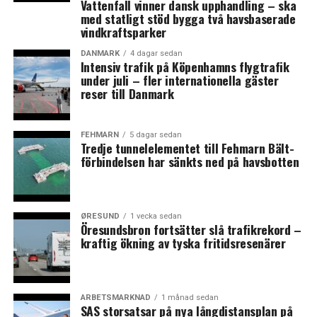
Vattenfall vinner dansk upphandling – ska
med statligt stöd bygga två havsbaserade
vindkraftsparker
DANMARK
4 dagar sedan
Intensiv trafik på Köpenhamns flygtrafik
under juli – fler internationella gäster
reser till Danmark
FEHMARN
5 dagar sedan
Tredje tunnelelementet till Fehmarn Bält-
förbindelsen har sänkts ned på havsbotten
ØRESUND
1 vecka sedan
Öresundsbron fortsätter slå trafikrekord –
kraftig ökning av tyska fritidsresenärer
ARBETSMARKNAD
1 månad sedan
SAS storsatsar på nya långdistansplan på