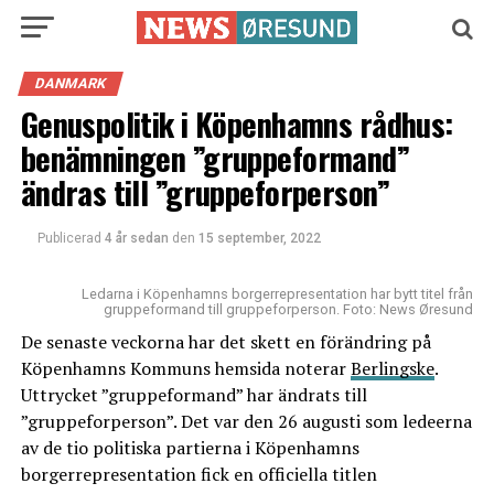
DANMARK
Genuspolitik i Köpenhamns rådhus:
benämningen ”gruppeformand”
ändras till ”gruppeforperson”
Publicerad
4 år sedan
den
15 september, 2022
Ledarna i Köpenhamns borgerrepresentation har bytt titel från
gruppeformand till gruppeforperson. Foto: News Øresund
De senaste veckorna har det skett en förändring på
Köpenhamns Kommuns hemsida noterar
Berlingske
.
Uttrycket ”gruppeformand” har ändrats till
”gruppeforperson”. Det var den 26 augusti som ledeerna
av de tio politiska partierna i Köpenhamns
borgerrepresentation fick en officiella titlen