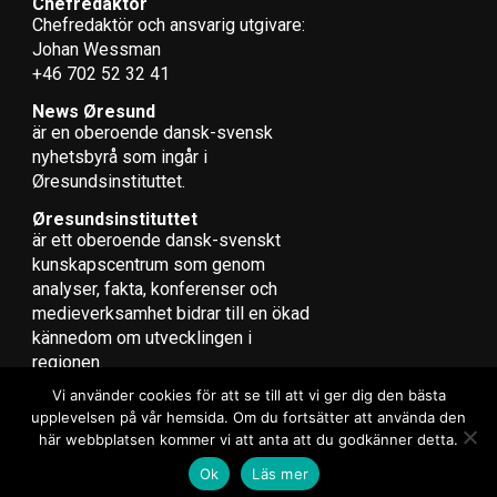
Chefredaktör
Chefredaktör och ansvarig utgivare:
Johan Wessman
+46 702 52 32 41
News Øresund
är en oberoende dansk-svensk
nyhets­byrå som ingår i
Øresundsinstituttet.
Øresundsinstituttet
är ett oberoende dansk-svenskt
kunskapscentrum som genom
analyser, fakta, konferenser och
medieverksamhet bidrar till en ökad
kännedom om utvecklingen i
regionen.
Vi använder cookies för att se till att vi ger dig den bästa
upplevelsen på vår hemsida. Om du fortsätter att använda den
här webbplatsen kommer vi att anta att du godkänner detta.
Copyright © 2017 Zox News Theme. Theme by MVP Themes, powered
Ok
Läs mer
by WordPress.