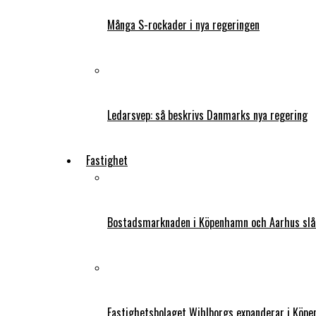
Många S-rockader i nya regeringen
Ledarsvep: så beskrivs Danmarks nya regering
Fastighet
Bostadsmarknaden i Köpenhamn och Aarhus slår
Fastighetsbolaget Wihlborgs expanderar i Köp