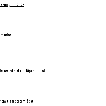
orskning till 2029
 mindre
elsen på plats – döps till Lund
 inom transportområdet