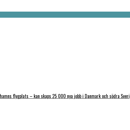
nhamns flygplats – kan skaps 25 000 nya jobb i Danmark och södra Sver