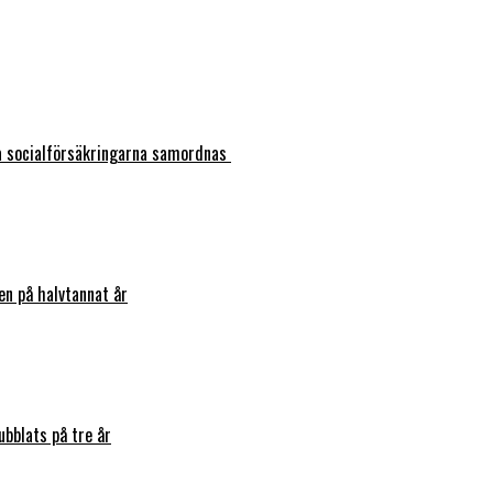
ka socialförsäkringarna samordnas
en på halvtannat år
bblats på tre år