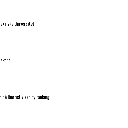
ekniske Universitet
rskare
r hållbarhet visar ny ranking