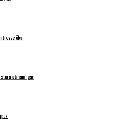
intresse ökar
r stora utmaningar
mpus