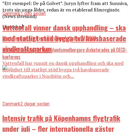
”Ett exempel: De på Golvet”. Juryn lyfter fram att Sunniva,
trots sin unga ålder, redan är en etablerad filmregissör.
Danmark
1 dag sedan
(News Øresund)
Vattenfall vinner dansk upphandling – ska
Läs också:
med statligt stöd bygga två havsbaserade
Klart: Sverige och Danmark söker fotbolls-EM 2029
vindkraftsparker
Möjliga lösningar för tredjelandsmedborgare diskuterades på OECD-
konferens
Vattenfall har vunnit en dansk upphandling och ska med
möjlighet till statligt stöd bygga två havsbaserade
vindkraftsparker i Nordsjön och...
Danmark
2 dagar sedan
Intensiv trafik på Köpenhamns flygtrafik
under juli – fler internationella gäster