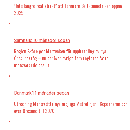
”Inte längre realistiskt” att Fehmarn Bält-tunneln kan öppna
2029
Samhälle
10 månader sedan
Region Skåne ger klartecken för upphandling av nya
Öresundståg – nu behöver övriga fem regioner fatta
motsvarande beslut
Danmark
11 månader sedan
Utredning klar av åtta nya möjliga Metrolinjer i Köpenhamn och
över Öresund till 2070