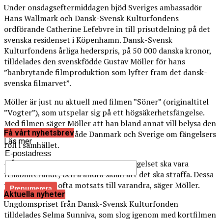
Under onsdagseftermiddagen bjöd Sveriges ambassadör
Hans Wallmark och Dansk-Svensk Kulturfondens
ordförande Catherine Lefebvre in till prisutdelning på det
svenska residenset i Köpenhamn. Dansk-Svensk
Kulturfondens årliga hederspris, på 50 000 danska kronor,
tilldelades den svenskfödde Gustav Möller för hans
”banbrytande filmproduktion som lyfter fram det dansk-
svenska filmarvet”.
Möller är just nu aktuell med filmen ”Söner” (originaltitel
”Vogter”), som utspelar sig på ett högsäkerhetsfängelse.
Med filmen säger Möller att han bland annat vill belysa den
Få vårt nyhetsbrev
debatt som finns i både Danmark och Sverige om fängelsers
Läs mer
roll i samhället.
E-postadress
– Å ena sidan finns en önskan att fängelset ska vara
rehabiliterande, och å andra sidan att det ska straffa. Dessa
två syften står ofta motsats till varandra, säger Möller.
Aktuella nyheter
Ungdomspriset från Dansk-Svensk Kulturfonden
tilldelades Selma Sunniva, som slog igenom med kortfilmen