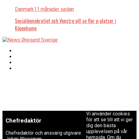
Danmark
11 månader sedan
Socialdemokratiet och Venstre vill se fler p-platser i
Köpenhamn
Copyright © 2017 Zox
Redaktionen
News Theme. Theme
by MVP Themes,
powered by
redaktion@newsoresund.org
WordPress.
+46 40 30 56 30
Vi använder cookies
för att se till att vi ger
Chefredaktör
dig den bästa
upplevelsen på vår
Chefredaktör och ansvarig utgivare:
hemsida. Om du
Johan Wessman