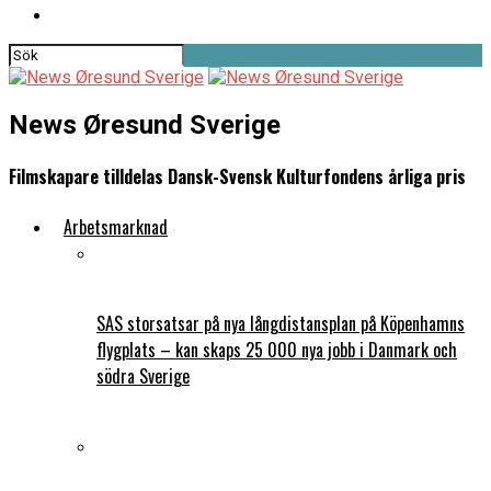
News Øresund Sverige
Filmskapare tilldelas Dansk-Svensk Kulturfondens årliga pris
Arbetsmarknad
SAS storsatsar på nya långdistansplan på Köpenhamns
flygplats – kan skaps 25 000 nya jobb i Danmark och
södra Sverige