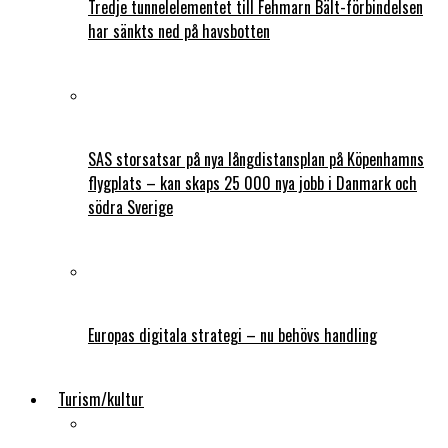
Tredje tunnelelementet till Fehmarn Bält-förbindelsen
har sänkts ned på havsbotten
SAS storsatsar på nya långdistansplan på Köpenhamns
flygplats – kan skaps 25 000 nya jobb i Danmark och
södra Sverige
Europas digitala strategi – nu behövs handling
Turism/kultur