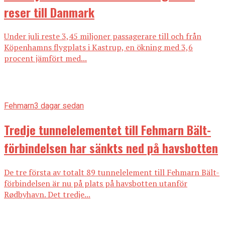
reser till Danmark
Under juli reste 3,45 miljoner passagerare till och från
Köpenhamns flygplats i Kastrup, en ökning med 3,6
procent jämfört med...
Fehmarn
3 dagar sedan
Tredje tunnelelementet till Fehmarn Bält-
förbindelsen har sänkts ned på havsbotten
De tre första av totalt 89 tunnelelement till Fehmarn Bält-
förbindelsen är nu på plats på havsbotten utanför
Rødbyhavn. Det tredje...