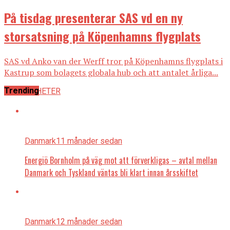
På tisdag presenterar SAS vd en ny
storsatsning på Köpenhamns flygplats
SAS vd Anko van der Werff tror på Köpenhamns flygplats i
Kastrup som bolagets globala hub och att antalet årliga...
Trending
ALLA NYHETER
Danmark
11 månader sedan
Energiö Bornholm på väg mot att förverkligas – avtal mellan
Danmark och Tyskland väntas bli klart innan årsskiftet
Danmark
12 månader sedan