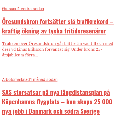
Øresund
1 vecka sedan
Öresundsbron fortsätter slå trafikrekord –
kraftig ökning av tyska fritidsresenärer
Trafiken över Öresundsbron går bättre än vad till och med
dess vd Linus Eriksson förväntat sig. Under brons 25-
årsjubileum förra...
Arbetsmarknad
1 månad sedan
SAS storsatsar på nya långdistansplan på
Köpenhamns flygplats – kan skaps 25 000
nya jobb i Danmark och södra Sverige