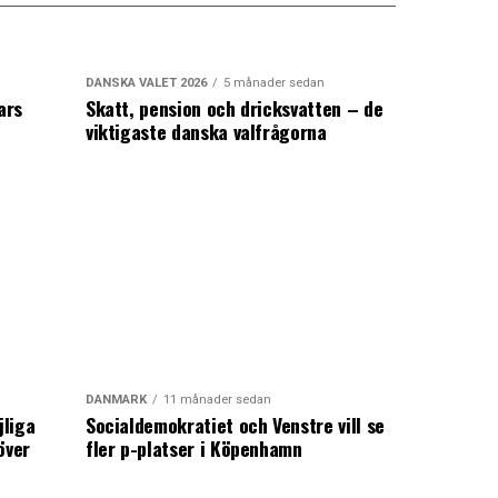
DANSKA VALET 2026
5 månader sedan
ars
Skatt, pension och dricksvatten – de
viktigaste danska valfrågorna
DANMARK
11 månader sedan
jliga
Socialdemokratiet och Venstre vill se
över
fler p-platser i Köpenhamn