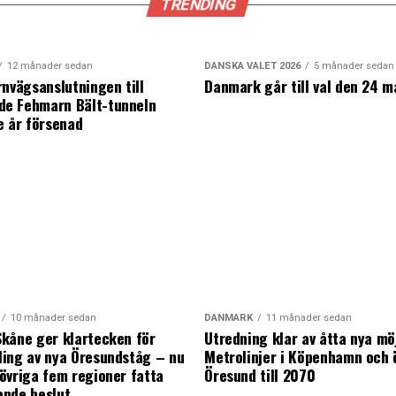
TRENDING
12 månader sedan
DANSKA VALET 2026
5 månader sedan
rnvägsanslutningen till
Danmark går till val den 24 m
e Fehmarn Bält-tunneln
e år försenad
10 månader sedan
DANMARK
11 månader sedan
kåne ger klartecken för
Utredning klar av åtta nya mö
ing av nya Öresundståg – nu
Metrolinjer i Köpenhamn och 
övriga fem regioner fatta
Öresund till 2070
ande beslut