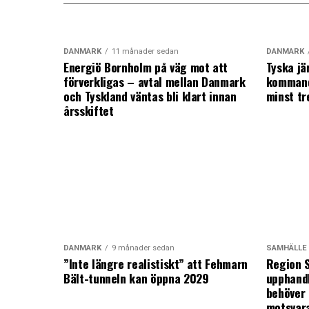
DANMARK
11 månader sedan
DANMARK
Energiö Bornholm på väg mot att
Tyska jä
förverkligas – avtal mellan Danmark
kommand
och Tyskland väntas bli klart innan
minst tr
årsskiftet
DANMARK
9 månader sedan
SAMHÄLLE
”Inte längre realistiskt” att Fehmarn
Region S
Bält-tunneln kan öppna 2029
upphandl
behöver 
motsvar