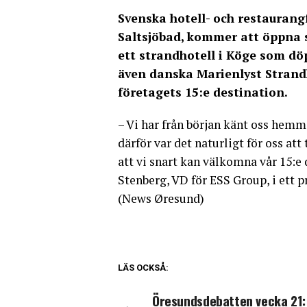
Svenska hotell- och restaurang
Saltsjöbad, kommer att öppna s
ett strandhotell i Köge som döp
även danska Marienlyst Strandho
företagets 15:e destination.
– Vi har från början känt oss hemm
därför var det naturligt för oss att 
att vi snart kan välkomna vår 15:e 
Stenberg, VD för ESS Group, i ett
(News Øresund)
LÄS OCKSÅ:
Öresundsdebatten vecka 21: