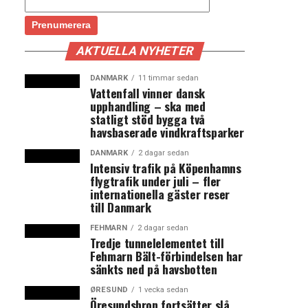
AKTUELLA NYHETER
DANMARK
11 timmar sedan
Vattenfall vinner dansk
upphandling – ska med
statligt stöd bygga två
havsbaserade vindkraftsparker
DANMARK
2 dagar sedan
Intensiv trafik på Köpenhamns
flygtrafik under juli – fler
internationella gäster reser
till Danmark
FEHMARN
2 dagar sedan
Tredje tunnelelementet till
Fehmarn Bält-förbindelsen har
sänkts ned på havsbotten
ØRESUND
1 vecka sedan
Öresundsbron fortsätter slå