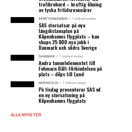
trafikrekord – kraftig ökning
av tyska fritidsresenärer
ARBETSMARKNAD
1 månad sedan
SAS storsatsar på nya
långdistansplan på
Köpenhamns flygplats – kan
skaps 25 000 nya jobb i
Danmark och södra Sverige
DANMARK
1 månad sedan
Andra tunnelelementet till
Fehmarn Bält-förbindelsen på
plats – döps till Lund
NÄRINGSLIV
1 månad sedan
På tisdag presenterar SAS vd
en ny storsatsning på
Köpenhamns flygplats
ALLA NYHETER