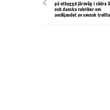
på utbyggd järnväg i södra 
och danska rubriker om
avslöjandet av svensk trollf