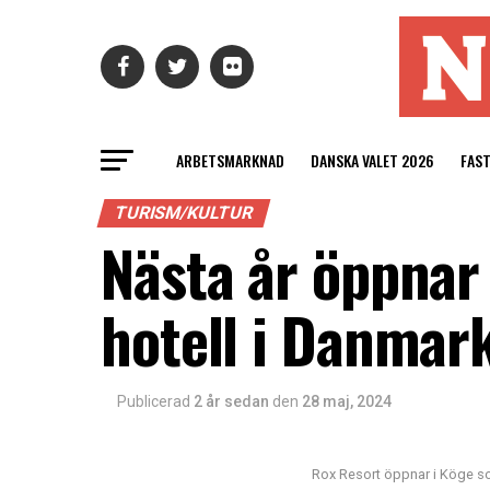
ARBETSMARKNAD
DANSKA VALET 2026
FAS
TURISM/KULTUR
Nästa år öppnar
hotell i Danmar
Publicerad
2 år sedan
den
28 maj, 2024
Rox Resort öppnar i Köge so