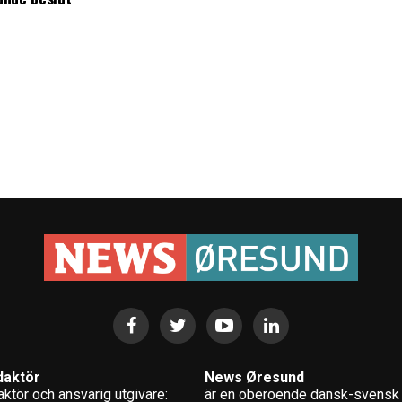
daktör
News Øresund
ktör och ansvarig utgivare:
är en oberoende dansk-svensk