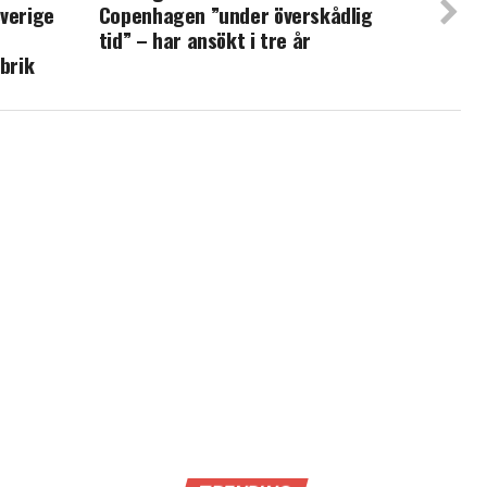
Sverige
Copenhagen ”under överskådlig
tid” – har ansökt i tre år
abrik