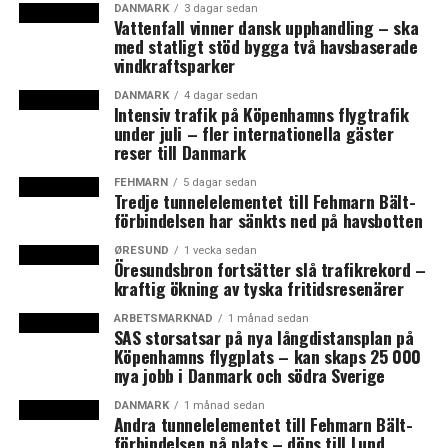
DANMARK
3 dagar sedan
Vattenfall vinner dansk upphandling – ska
Danmark får sin högsta placering i kategorin
med statligt stöd bygga två havsbaserade
”entreprenörskap” där landet ligger på en andraplats,
vindkraftsparker
enbart slagna av Sverige. Sämst ranking får Danmark i
kategorin ”ekonomi” där landet hamnar på plats 18.
DANMARK
4 dagar sedan
Intensiv trafik på Köpenhamns flygtrafik
under juli – fler internationella gäster
För Sveriges del är det underkategorin ”utbildning” som
reser till Danmark
drar ned totalpoängen. Här får Sverige nöja sig med
FEHMARN
5 dagar sedan
plats 16.
Tredje tunnelelementet till Fehmarn Bält-
förbindelsen har sänkts ned på havsbotten
Längst ned på listan ligger mestadels afrikanska länder.
ØRESUND
1 vecka sedan
Allra sämst ställt är det i krigshärjade Centralafrikanska
Öresundsbron fortsätter slå trafikrekord –
republiken.
kraftig ökning av tyska fritidsresenärer
ARBETSMARKNAD
1 månad sedan
Legatum Prosperity Index
SAS storsatsar på nya långdistansplan på
Köpenhamns flygplats – kan skaps 25 000
Tio bästa
nya jobb i Danmark och södra Sverige
1. Norge
DANMARK
1 månad sedan
2. Schweiz
Andra tunnelelementet till Fehmarn Bält-
förbindelsen på plats – döps till Lund
3. Nya Zeeland