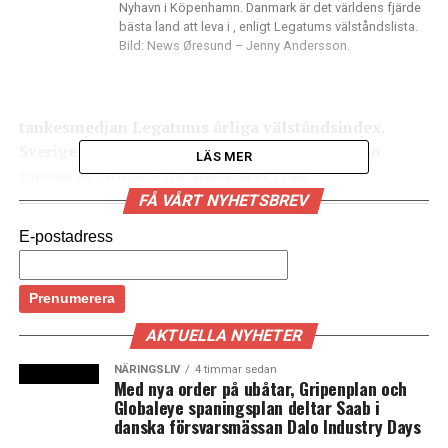
Nyhavn i Köpenhamn. Danmark är det världens fjärde
bästa land att leva i , enligt Legatums välståndslista.
Bild: News Øresund – Jenny Andersson.
tankesmedjan Legatums årliga välståndsindex.
Sverige skuggar på en sjätteplats medan listan
LÄS MER
toppas av Norge – för sjätte året i rad.
FÅ VÅRT NYHETSBREV
Förra året var det ombytta roller. Då låg Sverige på
E-postadress
fjärde plats och Danmark på sjätte.
Legatum Prosperity Index rankar årligen välståndet i
142 av världens länder. Målet är att listan ska definiera
välstånd som en kombination av livskvalitet och
AKTUELLA NYHETER
ekonomi. Länderna listas därför efter en rad olika
NÄRINGSLIV
4 timmar sedan
kategorier, däribland ekonomi, utbildning, hälsa,
Med nya order på ubåtar, Gripenplan och
Globaleye spaningsplan deltar Saab i
trygghet och säkerhet, entreprenörskap och personlig
danska försvarsmässan Dalo Industry Days
frihet, som sedan vägs ihop.