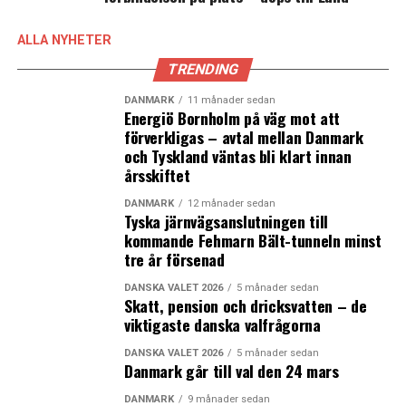
4. Danmark
5. Kanada
ALLA NYHETER
6. Sverige
TRENDING
7. Australien
8. Finland
DANMARK
11 månader sedan
Energiö Bornholm på väg mot att
9. Nederländerna
förverkligas – avtal mellan Danmark
10. USA
och Tyskland väntas bli klart innan
årsskiftet
Tio sämsta (från botten)
DANMARK
12 månader sedan
142. Centralafrikanska republiken
Tyska järnvägsanslutningen till
141. Tchad
kommande Fehmarn Bält-tunneln minst
140. Kongo
tre år försenad
139. Burundi
DANSKA VALET 2026
5 månader sedan
138. Jemen
Skatt, pension och dricksvatten – de
137. Afghanistan
viktigaste danska valfrågorna
136. Togo
DANSKA VALET 2026
5 månader sedan
135. Haiti
Danmark går till val den 24 mars
134. Sierra Leone
DANMARK
9 månader sedan
133. Guinea