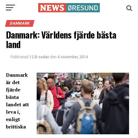
DANMARK
Danmark: Världens fjärde bästa
land
Publicerad
12 år sedan
den
4 november, 2014
Danmark
är det
fjärde
bästa
landet att
leva i,
enligt
brittiska