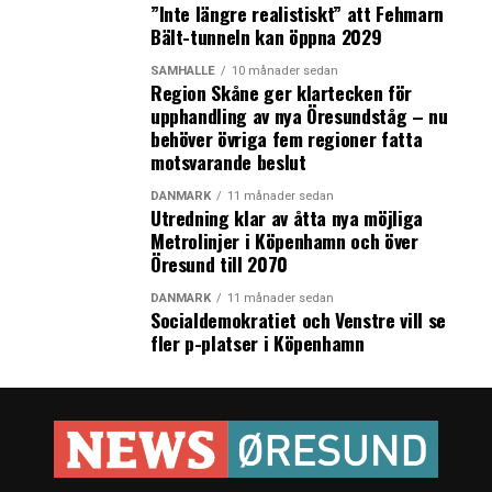
”Inte längre realistiskt” att Fehmarn
Bält-tunneln kan öppna 2029
Källa
: Legatum Institute
SAMHÄLLE
10 månader sedan
Region Skåne ger klartecken för
LÄS OCKSÅ:
upphandling av nya Öresundståg – nu
behöver övriga fem regioner fatta
Tivolis Halloweensatsning lockade svenskarna
motsvarande beslut
Rekordlågt antal nya rutter från Kastrup
DANMARK
11 månader sedan
Utredning klar av åtta nya möjliga
Metrolinjer i Köpenhamn och över
Öresund till 2070
DANMARK
11 månader sedan
Socialdemokratiet och Venstre vill se
fler p-platser i Köpenhamn