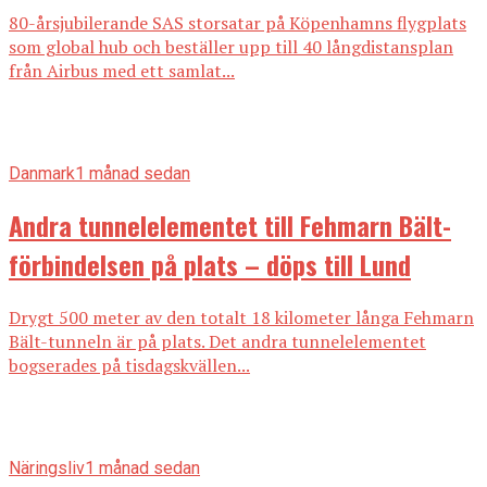
80-årsjubilerande SAS storsatar på Köpenhamns flygplats
som global hub och beställer upp till 40 långdistansplan
från Airbus med ett samlat...
Danmark
1 månad sedan
Andra tunnelelementet till Fehmarn Bält-
förbindelsen på plats – döps till Lund
Drygt 500 meter av den totalt 18 kilometer långa Fehmarn
Bält-tunneln är på plats. Det andra tunnelelementet
bogserades på tisdagskvällen...
Näringsliv
1 månad sedan