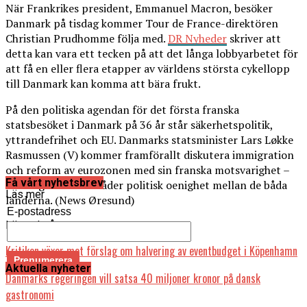
När Frankrikes president, Emmanuel Macron, besöker
Danmark på tisdag kommer Tour de France-direktören
Christian Prudhomme följa med.
DR Nyheder
skriver att
detta kan vara ett tecken på att det långa lobbyarbetet för
att få en eller flera etapper av världens största cykellopp
till Danmark kan komma att bära frukt.
På den politiska agendan för det första franska
statsbesöket i Danmark på 36 år står säkerhetspolitik,
yttrandefrihet och EU. Danmarks statsminister Lars Løkke
Rasmussen (V) kommer framförallt diskutera immigration
och reform av eurozonen med sin franska motsvarighet –
Få vårt nyhetsbrev
två frågor där det råder politisk oenighet mellan de båda
Läs mer
länderna. (News Øresund)
E-postadress
Läs också:
Kritiken växer mot förslag om halvering av eventbudget i Köpenhamn
Aktuella nyheter
Danmarks regeringen vill satsa 40 miljoner kronor på dansk
gastronomi