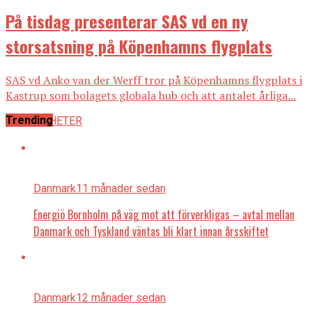
På tisdag presenterar SAS vd en ny
storsatsning på Köpenhamns flygplats
SAS vd Anko van der Werff tror på Köpenhamns flygplats i
Kastrup som bolagets globala hub och att antalet årliga...
Trending
ALLA NYHETER
Danmark
11 månader sedan
Energiö Bornholm på väg mot att förverkligas – avtal mellan
Danmark och Tyskland väntas bli klart innan årsskiftet
Danmark
12 månader sedan