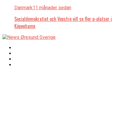
Danmark
11 månader sedan
Socialdemokratiet och Venstre vill se fler p-platser i
Köpenhamn
Copyright © 2017 Zox
Redaktionen
News Theme. Theme
by MVP Themes,
powered by
redaktion@newsoresund.org
WordPress.
+46 40 30 56 30
Chefredaktör
Chefredaktör och ansvarig utgivare:
Johan Wessman