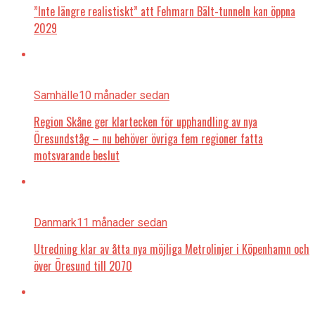
”Inte längre realistiskt” att Fehmarn Bält-tunneln kan öppna
2029
Samhälle
10 månader sedan
Region Skåne ger klartecken för upphandling av nya
Öresundståg – nu behöver övriga fem regioner fatta
motsvarande beslut
Danmark
11 månader sedan
Utredning klar av åtta nya möjliga Metrolinjer i Köpenhamn och
över Öresund till 2070