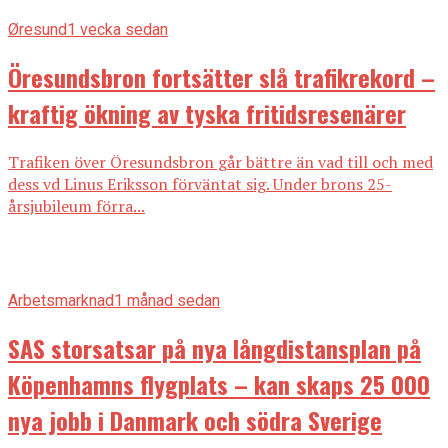
Øresund
1 vecka sedan
Öresundsbron fortsätter slå trafikrekord –
kraftig ökning av tyska fritidsresenärer
Trafiken över Öresundsbron går bättre än vad till och med
dess vd Linus Eriksson förväntat sig. Under brons 25-
årsjubileum förra...
Arbetsmarknad
1 månad sedan
SAS storsatsar på nya långdistansplan på
Köpenhamns flygplats – kan skaps 25 000
nya jobb i Danmark och södra Sverige