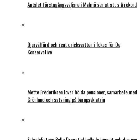
Antalet förstagångsväljare i Malmö ser ut att slå rekord
Djurvälfärd och rent dricksvatten i fokus för De
Konservative
Mette Frederiksen lovar höjda pensioner, samarbete med
Grönland och satsning på barnpsykiatrin
Enhedslistens Pelle Dragsted hyllade hoppet och den nya