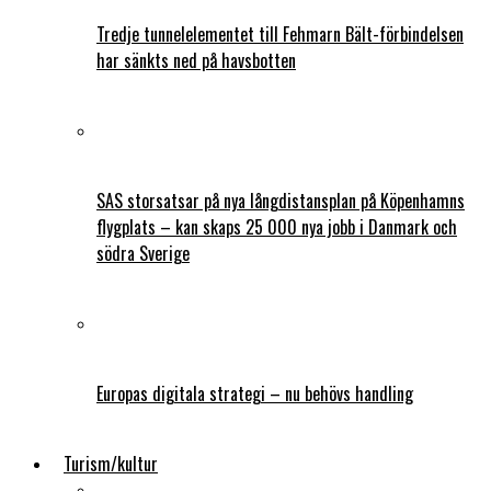
Tredje tunnelelementet till Fehmarn Bält-förbindelsen
har sänkts ned på havsbotten
SAS storsatsar på nya långdistansplan på Köpenhamns
flygplats – kan skaps 25 000 nya jobb i Danmark och
södra Sverige
Europas digitala strategi – nu behövs handling
Turism/kultur