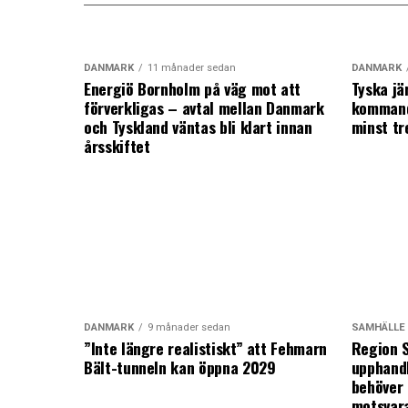
DANMARK
11 månader sedan
DANMARK
Energiö Bornholm på väg mot att
Tyska jä
förverkligas – avtal mellan Danmark
kommand
och Tyskland väntas bli klart innan
minst tr
årsskiftet
DANMARK
9 månader sedan
SAMHÄLLE
”Inte längre realistiskt” att Fehmarn
Region S
Bält-tunneln kan öppna 2029
upphandl
behöver 
motsvar