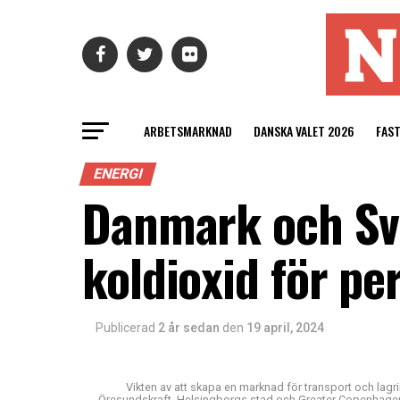
ARBETSMARKNAD
DANSKA VALET 2026
FAS
ENERGI
Danmark och Sve
koldioxid för p
Publicerad
2 år sedan
den
19 april, 2024
Vikten av att skapa en marknad för transport och lagri
Öresundskraft, Helsingborgs stad och Greater Copenhagen.