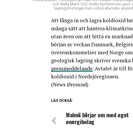
och Stella Maris CCS. Under konferensen gavs e
lagringslösningar men också alternativ använd
Att fånga in och lagra koldioxid b
många sätt att hantera klimatkrisen
utan även om att hitta en marknad 
början av veckan Danmark, Belgien
överenskommelser med Norge om gr
geologisk lagring skriver svenska 
pressmeddelande
. Avtalet är till
koldioxid i Nordsjöregionen.
(News Øresund)
LÄS OCKSÅ:
Malmö börjar om med eget
energibolag