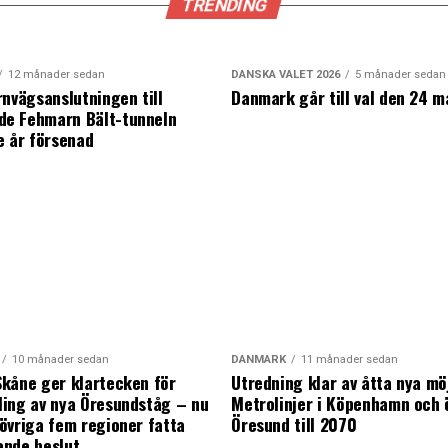
TRENDING
12 månader sedan
DANSKA VALET 2026
5 månader sedan
rnvägsanslutningen till
Danmark går till val den 24 m
e Fehmarn Bält-tunneln
e år försenad
10 månader sedan
DANMARK
11 månader sedan
kåne ger klartecken för
Utredning klar av åtta nya mö
ing av nya Öresundståg – nu
Metrolinjer i Köpenhamn och 
övriga fem regioner fatta
Öresund till 2070
ande beslut