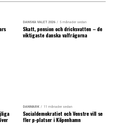
DANSKA VALET 2026
5 månader sedan
ars
Skatt, pension och dricksvatten – de
viktigaste danska valfrågorna
DANMARK
11 månader sedan
jliga
Socialdemokratiet och Venstre vill se
över
fler p-platser i Köpenhamn