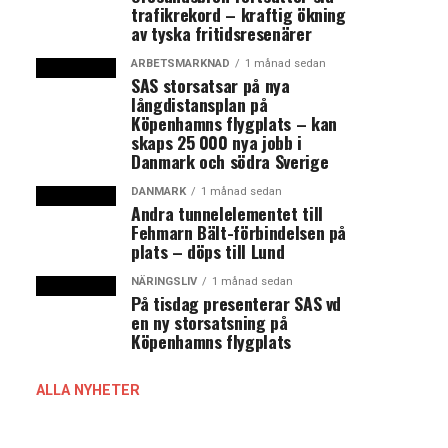
trafikrekord – kraftig ökning
av tyska fritidsresenärer
ARBETSMARKNAD
1 månad sedan
SAS storsatsar på nya
långdistansplan på
Köpenhamns flygplats – kan
skaps 25 000 nya jobb i
Danmark och södra Sverige
DANMARK
1 månad sedan
Andra tunnelelementet till
Fehmarn Bält-förbindelsen på
plats – döps till Lund
NÄRINGSLIV
1 månad sedan
På tisdag presenterar SAS vd
en ny storsatsning på
Köpenhamns flygplats
ALLA NYHETER