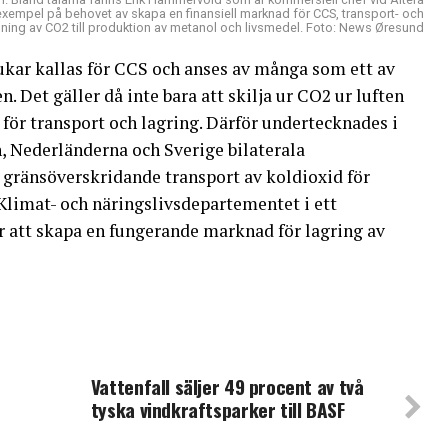
xempel på behovet av skapa en finansiell marknad för CCS, transport- och
ning av CO2 till produktion av metanol och livsmedel. Foto: News Øresund
rukar kallas för CCS och anses av många som ett av
. Det gäller då inte bara att skilja ur CO2 ur luften
för transport och lagring. Därför undertecknades i
, Nederländerna och Sverige bilaterala
änsöverskridande transport av koldioxid för
Klimat- och näringslivsdepartementet i ett
 för att skapa en fungerande marknad för lagring av
Vattenfall säljer 49 procent av två
tyska vindkraftsparker till BASF