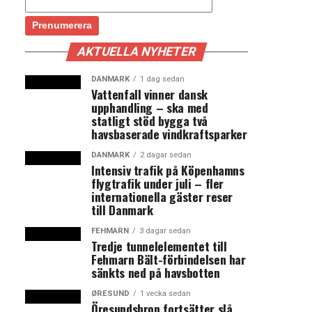
AKTUELLA NYHETER
DANMARK
1 dag sedan
Vattenfall vinner dansk
upphandling – ska med
statligt stöd bygga två
havsbaserade vindkraftsparker
DANMARK
2 dagar sedan
Intensiv trafik på Köpenhamns
flygtrafik under juli – fler
internationella gäster reser
till Danmark
FEHMARN
3 dagar sedan
Tredje tunnelelementet till
Fehmarn Bält-förbindelsen har
sänkts ned på havsbotten
ØRESUND
1 vecka sedan
Öresundsbron fortsätter slå