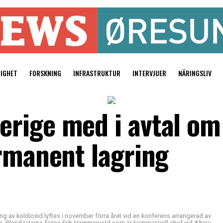
TIGHET
FORSKNING
INFRASTRUKTUR
INTERVJUER
NÄRINGSLIV
rige med i avtal om
ermanent lagring
ng av koldioxid lyftes i november förra året vid en konferens arrangerad av
 Bland talarna fanns Erik Hammervold som är kommersiell chef vid Altera