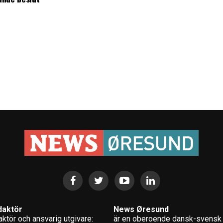
daktör
News Øresund
ktör och ansvarig utgivare:
är en oberoende dansk-svensk