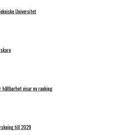
ekniske Universitet
rskare
r hållbarhet visar ny ranking
orskning till 2029