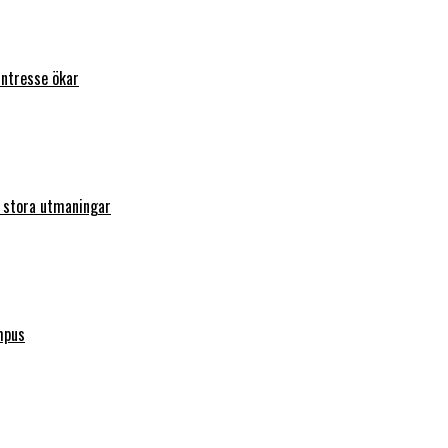
intresse ökar
r stora utmaningar
mpus