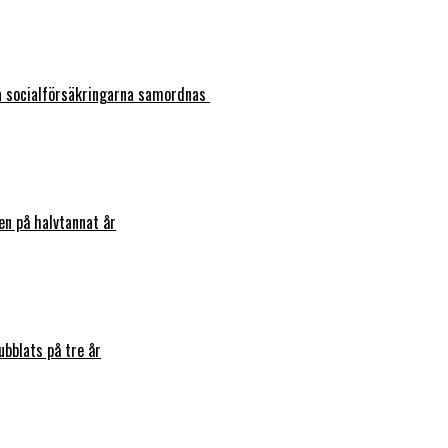
ka socialförsäkringarna samordnas
en på halvtannat år
bblats på tre år