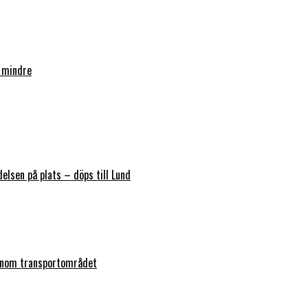
 mindre
elsen på plats – döps till Lund
 inom transportområdet