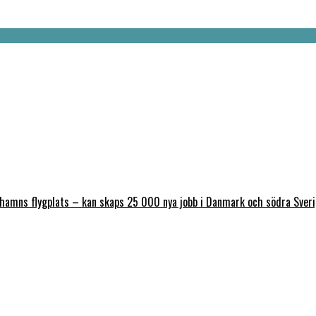
nhamns flygplats – kan skaps 25 000 nya jobb i Danmark och södra Sver