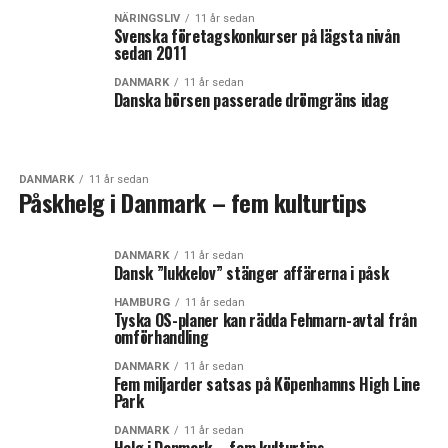
NÄRINGSLIV
11 år sedan
Svenska företagskonkurser på lägsta nivån
sedan 2011
DANMARK
11 år sedan
Danska börsen passerade drömgräns idag
DANMARK
11 år sedan
Påskhelg i Danmark – fem kulturtips
DANMARK
11 år sedan
Dansk ”lukkelov” stänger affärerna i påsk
HAMBURG
11 år sedan
Tyska OS-planer kan rädda Fehmarn-avtal från
omförhandling
DANMARK
11 år sedan
Fem miljarder satsas på Köpenhamns High Line
Park
DANMARK
11 år sedan