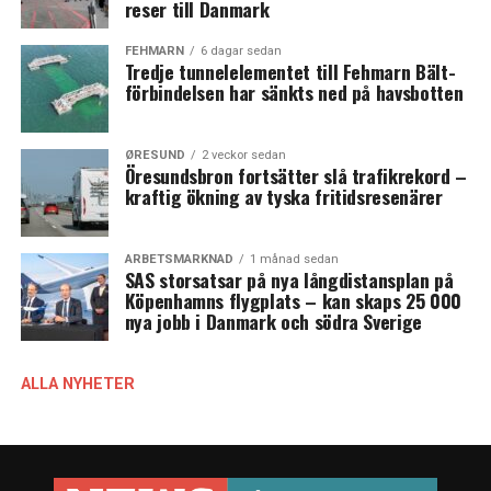
reser till Danmark
FEHMARN
6 dagar sedan
Tredje tunnelelementet till Fehmarn Bält-
förbindelsen har sänkts ned på havsbotten
ØRESUND
2 veckor sedan
Öresundsbron fortsätter slå trafikrekord –
kraftig ökning av tyska fritidsresenärer
ARBETSMARKNAD
1 månad sedan
SAS storsatsar på nya långdistansplan på
Köpenhamns flygplats – kan skaps 25 000
nya jobb i Danmark och södra Sverige
ALLA NYHETER