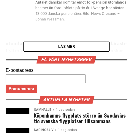
Antalet danskar som tar emot folkpension utomlands
har mer än fördubblats på tio år. I Sverige bor nästan
13.000 danska pensionärer. Bild: News Øresund –
Johan Wessman.
utomlands. Och Sverige är det i särklass populäraste
LÄS MER
flyttmålet. Förra året mottog nästan 13.000 danskar
sin folkpension i Sverige, enligt en kartläggning
FÅ VÅRT NYHETSBREV
från nyhetsbrevet Momentum.
E-postadress
Totalt bodde över 42.000 danska folkpensionärer
utanför landets gränser i fjol. Det är mer än en
fördubbling på 10 år.
AKTUELLA NYHETER
Sverige ligger på ohotad förstaplats på listan över var
SAMHÄLLE
1 dag sedan
utlandspensionärerna bor. På andraplats kommer
Köpenhamns flygplats större än Swedavias
Tyskland där ungefär 5.900 danska pensionärer slagit
tio svenska flygplatser tillsammans
sig ned, följt av Norge.
NÄRINGSLIV
1 dag sedan