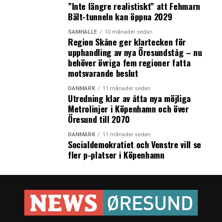
”Inte längre realistiskt” att Fehmarn
Bält-tunneln kan öppna 2029
SAMHÄLLE
10 månader sedan
Region Skåne ger klartecken för
upphandling av nya Öresundståg – nu
behöver övriga fem regioner fatta
motsvarande beslut
DANMARK
11 månader sedan
Utredning klar av åtta nya möjliga
Metrolinjer i Köpenhamn och över
Öresund till 2070
DANMARK
11 månader sedan
Socialdemokratiet och Venstre vill se
fler p-platser i Köpenhamn