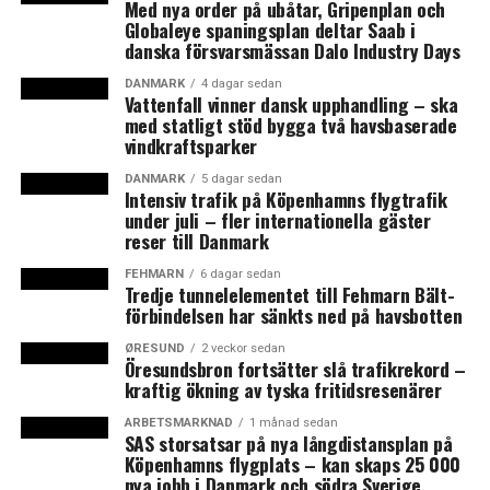
Med nya order på ubåtar, Gripenplan och
Det är främst den vackra naturen i Sverige som lockar
Globaleye spaningsplan deltar Saab i
danska försvarsmässan Dalo Industry Days
bedömer Jørgen Fischer, ordförande för Danske Seniorer
som organiserar 140.000 pensionärer.
DANMARK
4 dagar sedan
Vattenfall vinner dansk upphandling – ska
med statligt stöd bygga två havsbaserade
– Sverige är attraktivt för pensionärer som vill ha en
vindkraftsparker
ödslig gård eller en sommarbostad. Antalet danska
pensionärer i Norge och Tyskland överraskar mig mer,
DANMARK
5 dagar sedan
Intensiv trafik på Köpenhamns flygtrafik
säger Jørgen Fischer till Momentum.
under juli – fler internationella gäster
reser till Danmark
Längre ned på listan kommer varmare länder som
Spanien, Frankrike och Australien. (News Øresund)
FEHMARN
6 dagar sedan
Tredje tunnelelementet till Fehmarn Bält-
förbindelsen har sänkts ned på havsbotten
LÄS OCKSÅ:
ØRESUND
2 veckor sedan
Öresundsbron fortsätter slå trafikrekord –
Uppåt i Sverige – men i Danmark faller huspriserna
kraftig ökning av tyska fritidsresenärer
Nya uppgifter: Antalet turister under ESC överdrevs
ARBETSMARKNAD
1 månad sedan
SAS storsatsar på nya långdistansplan på
Köpenhamns flygplats – kan skaps 25 000
nya jobb i Danmark och södra Sverige