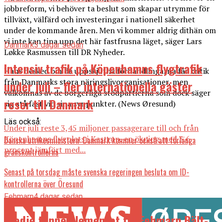
jobbreform, vi behöver ta beslut som skapar utrymme för
tillväxt, välfärd och investeringar i nationell säkerhet
under de kommande åren. Men vi kommer aldrig dithän om
vi inte kan tina upp det här fastfrusna läget, säger Lars
Danmark
3 dagar sedan
Løkke Rasmussen till DR Nyheder.
Intensiv trafik på Köpenhamns flygtrafik
Hans besked om de uppskjutna förhandlingarna får kritik
från Danmarks stora näringslivorganisationer, men
under juli – fler internationella gäster
välkomnas av de borgerliga stödpartierna som dock säger
reser till Danmark
sig stå fast vid sina synpunkter. (News Øresund)
Läs också:
Under juli reste 3,45 miljoner passagerare till och från
Köpenhamns flygplats i Kastrup, en ökning med 3,6
Danska utrikesministern: Danmark kommer också att förlänga
procent jämfört med...
gränskontrollerna
Senast på torsdag måste svenska regeringen besluta om ID-
kontrollerna över Öresund
Fehmarn
4 dagar sedan
Tredje tunnelelementet till Fehmarn Bält-