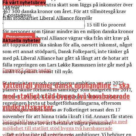
Få vårt nyhetsbrev
toppskatten – den extra skatt som läggs på inkomster över
Läs mer
467 300 danska kronor om året. För att tillmötesgå krav
E-postadress
från stödpartiet Liberal Alliance föreslår
Venstreregeringen att den sänks från 15 till tio procent
för personer som tjänar mindre än en miljon danska kronor
om året. Men Liberal Alliance vägrar vika från sitt krav på
Aktuella nyheter
att toppskatten ska sänkas för alla, oavsett inkomst, något
som ett annat stödparti, Dansk Folkeparti, inte tänker gå
med på. Liberal Alliance har gått så långt att de hotar att
fälla regeringen om Lars Løkke Rasmussen inte går med på
Danmark
2 dagar sedan
sänkt toppskatt senast till nyår.
Vattenfall vinner dansk upphandling – ska
Statsministerns och regeringens ambition var att 2025-
planen skulle förhandlas samtidigt som budgeten för 2017,
med statligt stöd bygga två havsbaserade
det som i Danmark kallas finanslagen. Men nu tvingas
regeringen bryta ut budgetförhandlingarna, eftersom
vindkraftsparker
finanslagen måste antas av Folketinget senast den 17
november för att hinna träda i kraft i tid. Annars får staten
Vattenfall har vunnit en dansk upphandling och ska med
exempelvis inte lov att betala ut några pensioner.
möjlighet till statligt stöd bygga två havsbaserade
– Det ruckar inte på regeringens ambitioner. Vi behöver en
vindkraftsparker i Nordsjön och...