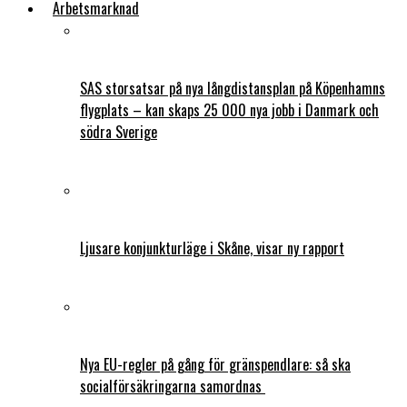
Arbetsmarknad
SAS storsatsar på nya långdistansplan på Köpenhamns
flygplats – kan skaps 25 000 nya jobb i Danmark och
södra Sverige
Ljusare konjunkturläge i Skåne, visar ny rapport
Nya EU-regler på gång för gränspendlare: så ska
socialförsäkringarna samordnas