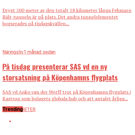
Drygt 500 meter av den totalt 18 kilometer långa Fehmarn
Bält-tunneln är på plats. Det andra tunnelelementet
bogserades på tisdagskvällen...
Näringsliv
1 månad sedan
På tisdag presenterar SAS vd en ny
storsatsning på Köpenhamns flygplats
SAS vd Anko van der Werff tror på Köpenhamns flygplats i
Kastrup som bolagets globala hub och att antalet årliga...
Trending
ALLA NYHETER