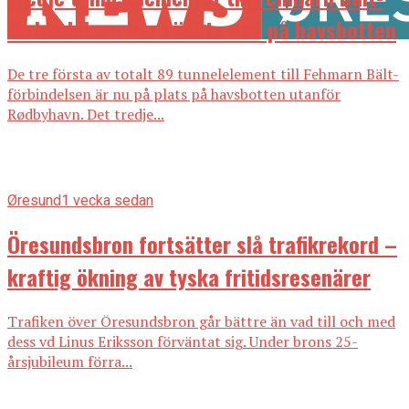
förbindelsen har sänkts ned på havsbotten
De tre första av totalt 89 tunnelelement till Fehmarn Bält-
förbindelsen är nu på plats på havsbotten utanför
Rødbyhavn. Det tredje...
Øresund
1 vecka sedan
Öresundsbron fortsätter slå trafikrekord –
kraftig ökning av tyska fritidsresenärer
Trafiken över Öresundsbron går bättre än vad till och med
dess vd Linus Eriksson förväntat sig. Under brons 25-
årsjubileum förra...