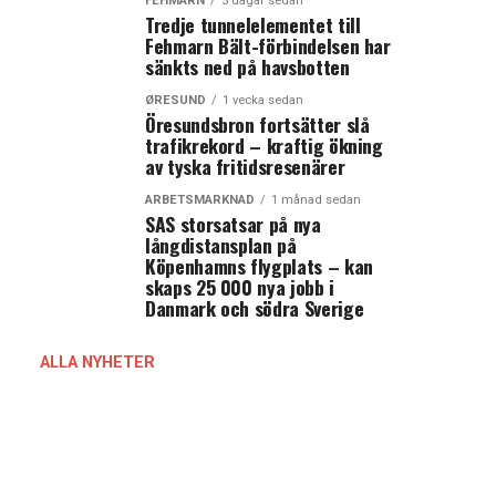
FEHMARN
5 dagar sedan
Tredje tunnelelementet till
Fehmarn Bält-förbindelsen har
sänkts ned på havsbotten
ØRESUND
1 vecka sedan
Öresundsbron fortsätter slå
trafikrekord – kraftig ökning
av tyska fritidsresenärer
ARBETSMARKNAD
1 månad sedan
SAS storsatsar på nya
långdistansplan på
Köpenhamns flygplats – kan
skaps 25 000 nya jobb i
Danmark och södra Sverige
ALLA NYHETER