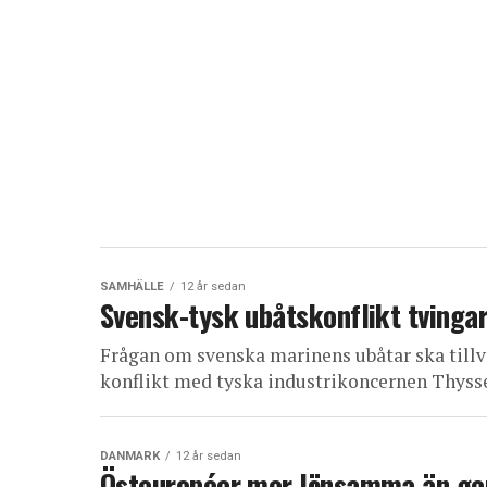
SAMHÄLLE
12 år sedan
Svensk-tysk ubåtskonflikt tvinga
Frågan om svenska marinens ubåtar ska tillve
konflikt med tyska industrikoncernen Thyssen
DANMARK
12 år sedan
Östeuropéer mer lönsamma än g