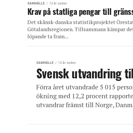
SAMHÄLLE
12 år sedan
Krav på statliga pengar till grä
Det skånsk-danska statistikprojektet Örest
Götalandsregionen. Tillsammans kämpar det fö
löpande ta fram...
SAMHÄLLE
12 år sedan
Svensk utvandring ti
Förra året utvandrade 5 015 person
ökning med 12,2 procent rapporte
utvandrar främst till Norge, Danm