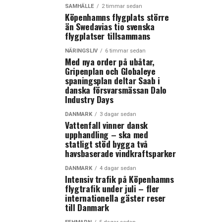
SAMHÄLLE
2 timmar sedan
Köpenhamns flygplats större
än Swedavias tio svenska
flygplatser tillsammans
NÄRINGSLIV
6 timmar sedan
Med nya order på ubåtar,
Gripenplan och Globaleye
spaningsplan deltar Saab i
danska försvarsmässan Dalo
Industry Days
DANMARK
3 dagar sedan
Vattenfall vinner dansk
upphandling – ska med
statligt stöd bygga två
havsbaserade vindkraftsparker
DANMARK
4 dagar sedan
Intensiv trafik på Köpenhamns
flygtrafik under juli – fler
internationella gäster reser
till Danmark