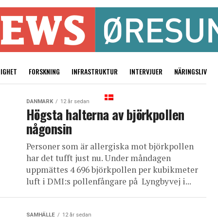
TIGHET
FORSKNING
INFRASTRUKTUR
INTERVJUER
NÄRINGSLIV
DANMARK
12 år sedan
Högsta halterna av björkpollen
någonsin
Personer som är allergiska mot björkpollen
har det tufft just nu. Under måndagen
uppmättes 4 696 björkpollen per kubikmeter
luft i DMI:s pollenfångare på Lyngbyvej i...
SAMHÄLLE
12 år sedan