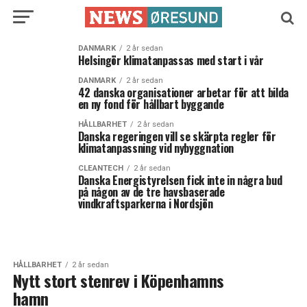
DANMARK
2 år sedan
Helsingör klimatanpassas med start i vår
DANMARK
2 år sedan
42 danska organisationer arbetar för att bilda
en ny fond för hållbart byggande
HÅLLBARHET
2 år sedan
Danska regeringen vill se skärpta regler för
klimatanpassning vid nybyggnation
CLEANTECH
2 år sedan
Danska Energistyrelsen fick inte in några bud
på någon av de tre havsbaserade
vindkraftsparkerna i Nordsjön
HÅLLBARHET
2 år sedan
Nytt stort stenrev i Köpenhamns
hamn