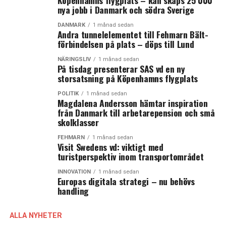
Köpenhamns flygplats – kan skaps 25 000
nya jobb i Danmark och södra Sverige
DANMARK
1 månad sedan
Andra tunnelelementet till Fehmarn Bält-
förbindelsen på plats – döps till Lund
NÄRINGSLIV
1 månad sedan
På tisdag presenterar SAS vd en ny
storsatsning på Köpenhamns flygplats
POLITIK
1 månad sedan
Magdalena Andersson hämtar inspiration
från Danmark till arbetarepension och små
skolklasser
FEHMARN
1 månad sedan
Visit Swedens vd: viktigt med
turistperspektiv inom transportområdet
INNOVATION
1 månad sedan
Europas digitala strategi – nu behövs
handling
ALLA NYHETER