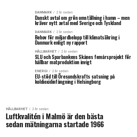
DANMARK
2 år sedan
Danskt avtal om grön omställning i hamn – men
kräver nytt avtal med Sverige och Tyskland
DANMARK
2 år sedan
Behov för miljardbelopp till klimatsäkring i
Danmark enligt ny rapport
HÅLLBARHET
2 år sedan
SLU och Sparbankens Skånes femårsprojekt för
hållbar matproduktion invigt
ENERGI
2 år sedan
EU-stöd till Öresundskrafts satsning på
koldioxidinfångning i Helsingborg
HÅLLBARHET
2 år sedan
Luftkvalitén i Malmö är den bästa
sedan mätningarna startade 1966