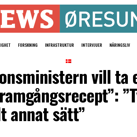
TIGHET
FORSKNING
INFRASTRUKTUR
INTERVJUER
NÄRINGSLIV
nsministern vill ta 
framgångsrecept”: ”T
lt annat sätt”