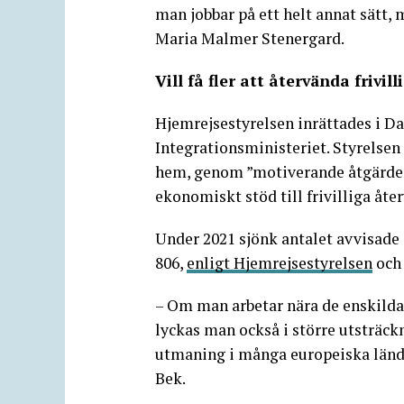
man jobbar på ett helt annat sätt, 
Maria Malmer Stenergard.
Vill få fler att återvända friv
Hjemrejsestyrelsen inrättades i D
Integrationsministeriet. Styrelsen 
hem, genom ”motiverande åtgärder
ekonomiskt stöd till frivilliga åte
Under 2021 sjönk antalet avvisade 
806,
enligt Hjemrejsestyrelsen
och
– Om man arbetar nära de enskilda
lyckas man också i större utsträck
utmaning i många europeiska länd
Bek.