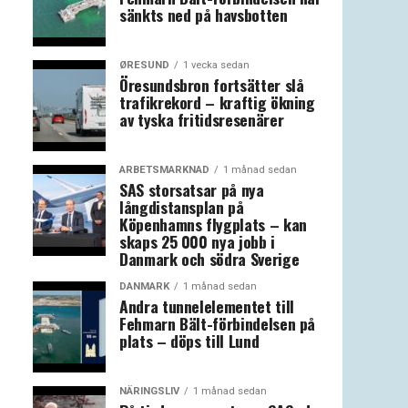
sänkts ned på havsbotten
ØRESUND
1 vecka sedan
Öresundsbron fortsätter slå
trafikrekord – kraftig ökning
av tyska fritidsresenärer
ARBETSMARKNAD
1 månad sedan
SAS storsatsar på nya
långdistansplan på
Köpenhamns flygplats – kan
skaps 25 000 nya jobb i
Danmark och södra Sverige
DANMARK
1 månad sedan
Andra tunnelelementet till
Fehmarn Bält-förbindelsen på
plats – döps till Lund
NÄRINGSLIV
1 månad sedan