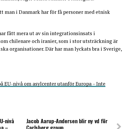
t man i Danmark har för få personer med etnisk
 har fått mera ut av sin integrationsinsats i
 som chilenare och iranier, som i stor utsträckning är
tiska organisationer. Där har man lyckats bra i Sverige,
å EU-nivå om asylcenter utanför Europa – Inte
U-nivå
Jacob Aarup-Andersen blir ny vd för
pa –
Carlsberg group