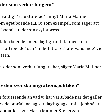
oder som verkar fungera”
 väldigt ”strukturerad” enligt Maria Malmer
 om eget boende (EBO) som exempel, som säger att
t boende under sin asylprocess.
skilda boenden med daglig kontakt med sina
er förtroende” och ”underlättar ett återvändande” vid
tern.
metoder som verkar fungera här, säger Maria Malmer
av den svenska migrationspolitiken?
er förutseende än vad vi har varit, både när det gäller
v de områdena jag ser dagligdags i mitt jobb så är
v Danmark, säger Maria Malmer Stenergard.