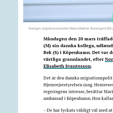
Sveriges migrationsminister Maria Malmer Stenergard (
Måndagen den 20 mars träffad
(M) sin danska kollega, udlæn
Bek (S) i Köpenhamn. Det var de
västliga grannlandet, efter
Nor
Elisabeth Svantesson
.
Det är den danska migrationspolit
Hjemrejsestyrelsen (ung. Hemreses
regeringens intresse, berättar Mar
ambassad i Köpenhamn. Hon kallar 
– De har lyckats väldigt väl med att