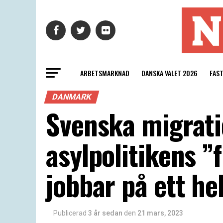
ARBETSMARKNAD
DANSKA VALET 2026
FAS
DANMARK
Svenska migratio
asylpolitikens ”
jobbar på ett he
Publicerad
3 år sedan
den
21 mars, 2023