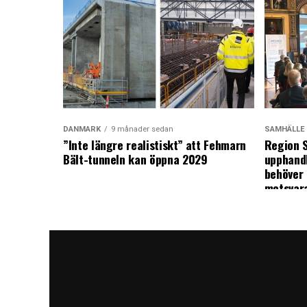
DANMARK
9 månader sedan
SAMHÄLLE
”Inte längre realistiskt” att Fehmarn
Region S
Bält-tunneln kan öppna 2029
upphandl
behöver 
motsvar