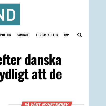
POLITIK
SAMHÄLLE
TURISM/KULTUR
OM
efter danska
ydligt att de
FÅ VÅRT NYHETSBREV