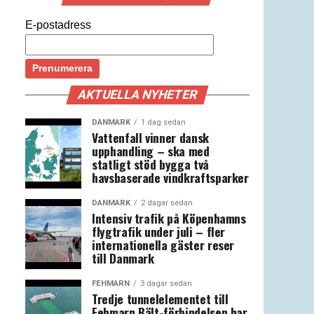
E-postadress
AKTUELLA NYHETER
DANMARK
1 dag sedan
Vattenfall vinner dansk
upphandling – ska med
statligt stöd bygga två
havsbaserade vindkraftsparker
DANMARK
2 dagar sedan
Intensiv trafik på Köpenhamns
flygtrafik under juli – fler
internationella gäster reser
till Danmark
FEHMARN
3 dagar sedan
Tredje tunnelelementet till
Fehmarn Bält-förbindelsen har