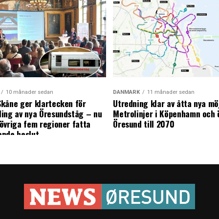
10 månader sedan
DANMARK
11 månader sedan
kåne ger klartecken för
Utredning klar av åtta nya mö
ing av nya Öresundståg – nu
Metrolinjer i Köpenhamn och 
övriga fem regioner fatta
Öresund till 2070
ande beslut