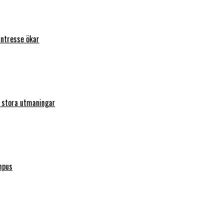
intresse ökar
r stora utmaningar
mpus