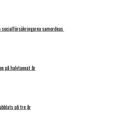
ka socialförsäkringarna samordnas
en på halvtannat år
bblats på tre år