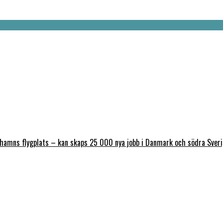
nhamns flygplats – kan skaps 25 000 nya jobb i Danmark och södra Sver