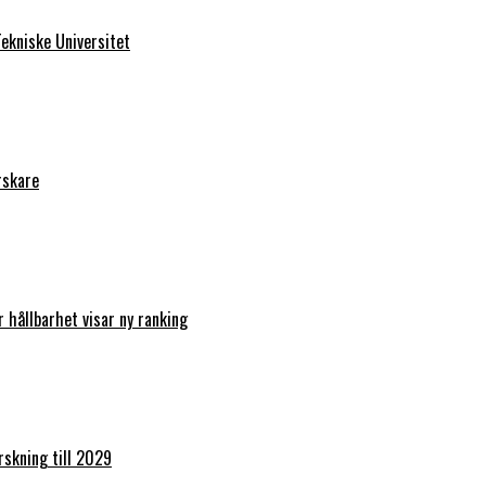
ekniske Universitet
rskare
r hållbarhet visar ny ranking
orskning till 2029