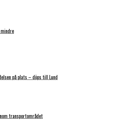
 mindre
elsen på plats – döps till Lund
 inom transportområdet