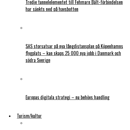
Tredje tunnelelementet till Fehmarn Bält-förbindelsen
har sänkts ned på havsbotten
SAS storsatsar på nya långdistansplan på Köpenhamns
flygplats – kan skaps 25 000 nya jobb i Danmark och
södra Sverige
Europas digitala strategi – nu behövs handling
Turism/kultur