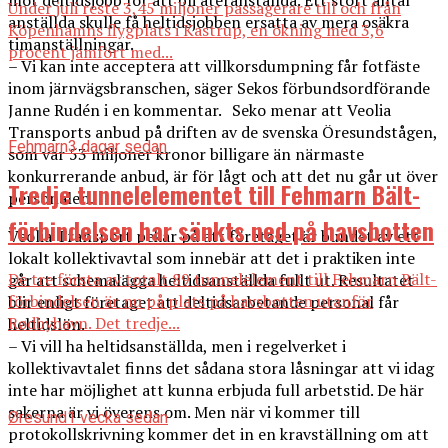
mot deltidsjobb för att bli återanställda. Ett stort antal
Under juli reste 3,45 miljoner passagerare till och från
anställda skulle få heltidsjobben ersatta av mera osäkra
Köpenhamns flygplats i Kastrup, en ökning med 3,6
timanställningar.
procent jämfört med...
– Vi kan inte acceptera att villkorsdumpning får fotfäste
inom järnvägsbranschen, säger Sekos förbundsordförande
Janne Rudén i en kommentar. Seko menar att Veolia
Transports anbud på driften av de svenska Öresundstågen,
Fehmarn
3 dagar sedan
som var 53 miljoner kronor billigare än närmaste
konkurrerande anbud, är för lågt och att det nu går ut över
Tredje tunnelelementet till Fehmarn Bält-
personalen.
förbindelsen har sänkts ned på havsbotten
Veolia Transport pekar på att företaget är bundet av ett
lokalt kollektivavtal som innebär att det i praktiken inte
De tre första av totalt 89 tunnelelement till Fehmarn Bält-
går att schemalägga heltidsanställda fullt ut. Resultatet
förbindelsen är nu på plats på havsbotten utanför
blir enligt företaget att deltidsarbetande personal får
Rødbyhavn. Det tredje...
heltidslön.
– Vi vill ha heltidsanställda, men i regelverket i
kollektivavtalet finns det sådana stora låsningar att vi idag
inte har möjlighet att kunna erbjuda full arbetstid. De här
sakerna är vi överens om. Men när vi kommer till
Øresund
1 vecka sedan
protokollskrivning kommer det in en kravställning om att