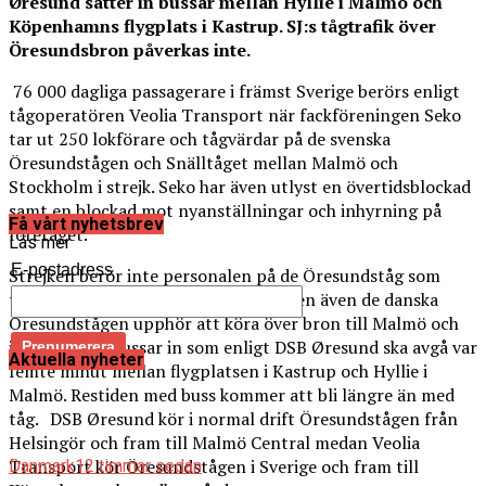
Øresund sätter in bussar mellan Hyllie i Malmö och
Köpenhamns flygplats i Kastrup. SJ:s tågtrafik över
Öresundsbron påverkas inte.
76 000 dagliga passagerare i främst Sverige berörs enligt
tågoperatören Veolia Transport när fackföreningen Seko
tar ut 250 lokförare och tågvärdar på de svenska
Öresundstågen och Snälltåget mellan Malmö och
Stockholm i strejk. Seko har även utlyst en övertidsblockad
samt en blockad mot nyanställningar och inhyrning på
Få vårt nyhetsbrev
företaget.
Läs mer
E-postadress
Strejken berör inte personalen på de Öresundståg som
trafikeras av danska DSB Øresund. Men även de danska
Öresundstågen upphör att köra över bron till Malmö och
istället sätts bussar in som enligt DSB Øresund ska avgå var
Aktuella nyheter
femte minut mellan flygplatsen i Kastrup och Hyllie i
Malmö. Restiden med buss kommer att bli längre än med
tåg. DSB Øresund kör i normal drift Öresundstågen från
Helsingör och fram till Malmö Central medan Veolia
Transport kör Öresundstågen i Sverige och fram till
Danmark
12 timmar sedan