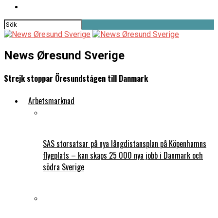
News Øresund Sverige
Strejk stoppar Öresundstågen till Danmark
Arbetsmarknad
SAS storsatsar på nya långdistansplan på Köpenhamns
flygplats – kan skaps 25 000 nya jobb i Danmark och
södra Sverige