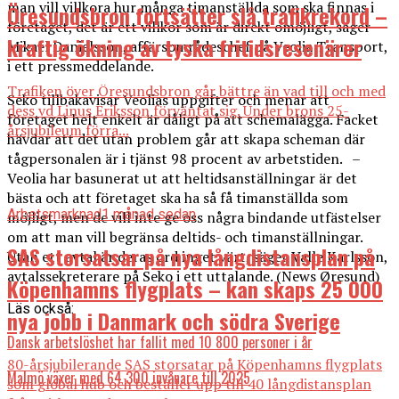
man vill villkora hur många timanställda som ska finnas i
Öresundsbron fortsätter slå trafikrekord –
företaget, det är ett villkor som är direkt omöjligt, säger
kraftig ökning av tyska fritidsresenärer
Mikael Danielsson, affärsområdeschef på Veolia Transport,
i ett pressmeddelande.
Trafiken över Öresundsbron går bättre än vad till och med
Seko tillbakavisar Veolias uppgifter och menar att
dess vd Linus Eriksson förväntat sig. Under brons 25-
företaget helt enkelt är dåligt på att schemalägga. Facket
årsjubileum förra...
hävdar att det utan problem går att skapa scheman där
tågpersonalen är i tjänst 98 procent av arbetstiden. –
Veolia har basunerat ut att heltidsanställningar är det
bästa och att företaget ska ha så få timanställda som
Arbetsmarknad
1 månad sedan
möjligt, men de vill inte ge oss några bindande utfästelser
om att man vill begränsa deltids- och timanställningar.
SAS storsatsar på nya långdistansplan på
Utan ett avtal är deras ord inget värt, säger Valle Karlsson,
avtalssekreterare på Seko i ett uttalande. (News Øresund)
Köpenhamns flygplats – kan skaps 25 000
Läs också:
nya jobb i Danmark och södra Sverige
Dansk arbetslöshet har fallit med 10 800 personer i år
80-årsjubilerande SAS storsatar på Köpenhamns flygplats
Malmö växer med 64 300 invånare till 2025
som global hub och beställer upp till 40 långdistansplan