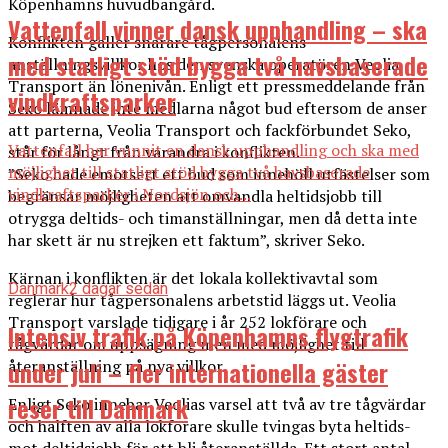
Köpenhamns huvudbangård.
Vattenfall vinner dansk upphandling – ska
Konflikten gäller snarare tågpersonalens
med statligt stöd bygga två havsbaserade
anställningsvillkor hos den svenska operatören Veolia
Transport än lönenivån. Enligt ett pressmeddelande från
vindkraftsparker
Seko lämnade inte medlarna något bud eftersom de anser
att parterna, Veolia Transport och fackförbundet Seko,
Vattenfall har vunnit en dansk upphandling och ska med
står för långt från varandra i konflikten.
möjlighet till statligt stöd bygga två havsbaserade
”Seko hade emotsett ett bud som innehöll utfästelser som
vindkraftsparker i Nordsjön och...
begränsar möjligheten att omvandla heltidsjobb till
otrygga deltids- och timanställningar, men då detta inte
har skett är nu strejken ett faktum”, skriver Seko.
Kärnan i konflikten är det lokala kollektivavtal som
Danmark
2 dagar sedan
reglerar hur tågpersonalens arbetstid läggs ut. Veolia
Transport varslade tidigare i år 252 lokförare och
Intensiv trafik på Köpenhamns flygtrafik
tågvärdar om uppsägning men med möjlighet till
under juli – fler internationella gäster
återanställning på nya villkor.
reser till Danmark
Enligt Seko innebar Veolias varsel att två av tre tågvärdar
och hälften av alla lokförare skulle tvingas byta heltids-