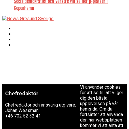
Socialdemokratiet och Venstre vill se fler p-platser i
Köpenhamn
Copyright © 2017 Zox
Redaktionen
News Theme. Theme
by MVP Themes,
powered by
redaktion@newsoresund.org
WordPress.
+46 40 30 56 30
Vi använder cookies
för att se till att vi ger
Chefredaktör
dig den bästa
upplevelsen på vår
Chefredaktör och ansvarig utgivare:
hemsida. Om du
Johan Wessman
fortsätter att använda
+46 702 52 32 41
den här webbplatsen
kommer vi att anta att