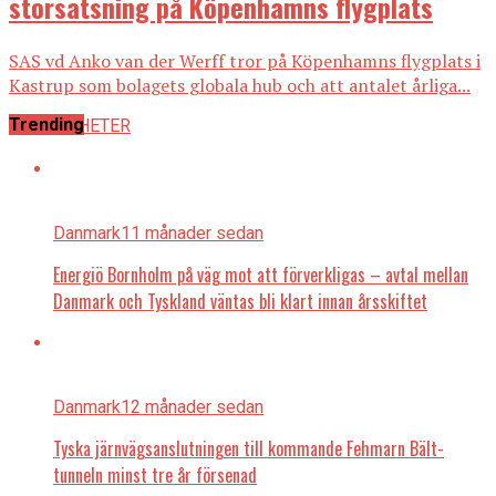
storsatsning på Köpenhamns flygplats
SAS vd Anko van der Werff tror på Köpenhamns flygplats i
Kastrup som bolagets globala hub och att antalet årliga...
Trending
ALLA NYHETER
Danmark
11 månader sedan
Energiö Bornholm på väg mot att förverkligas – avtal mellan
Danmark och Tyskland väntas bli klart innan årsskiftet
Danmark
12 månader sedan
Tyska järnvägsanslutningen till kommande Fehmarn Bält-
tunneln minst tre år försenad