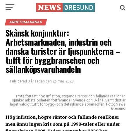
ARBETSMARKNAD
Skånsk konjunktur:
Arbetsmarknaden, industrin och
danska turister är ljuspunkterna –
tufft för byggbranschen och
sällanköpsvaruhandeln
Publicerad
3 år sedan
den
26 maj, 2023
Trots fortsatt hög inflation, stigande räntor och fallande reallöner,
sjunker arbetslösheten fortfarande i Sverige och Skåne. Samtidigt är
läget väldigt tufft för bygg- och detaljhandelsbranschen. Foto: News
Øresund
Hög inflation, högre räntor och fallande reallöner
men ännu ingen kris som på 1990-talet eller under