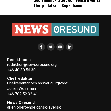
Socialdemokratiet och Venstre vill se
fler p-platser i Köpenhamn
Redaktionen
redaktion@newsoresund.org
+46 40 30 56 30
Chefredaktör
Chefredaktör och ansvarig utgivare:
Johan Wessman
+46 702 52 32 41
News Øresund
är en oberoende dansk-svensk