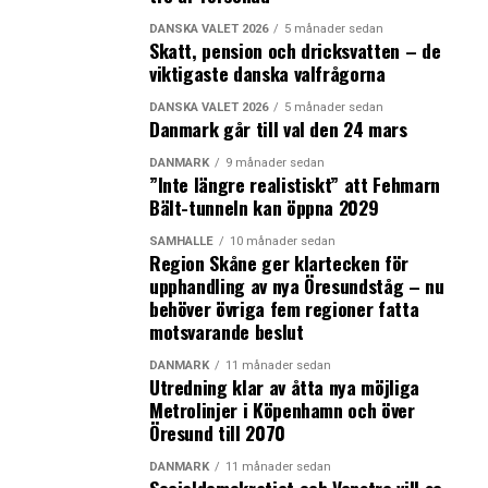
Ny maktutredning ska ta tempen på den danska
DANSKA VALET 2026
5 månader sedan
demokratin
Skatt, pension och dricksvatten – de
viktigaste danska valfrågorna
Svenska kronan fortsätter att försvagas
DANSKA VALET 2026
5 månader sedan
Danmark går till val den 24 mars
DANMARK
9 månader sedan
”Inte längre realistiskt” att Fehmarn
Bält-tunneln kan öppna 2029
SAMHÄLLE
10 månader sedan
Region Skåne ger klartecken för
upphandling av nya Öresundståg – nu
behöver övriga fem regioner fatta
motsvarande beslut
DANMARK
11 månader sedan
Utredning klar av åtta nya möjliga
Metrolinjer i Köpenhamn och över
Öresund till 2070
DANMARK
11 månader sedan