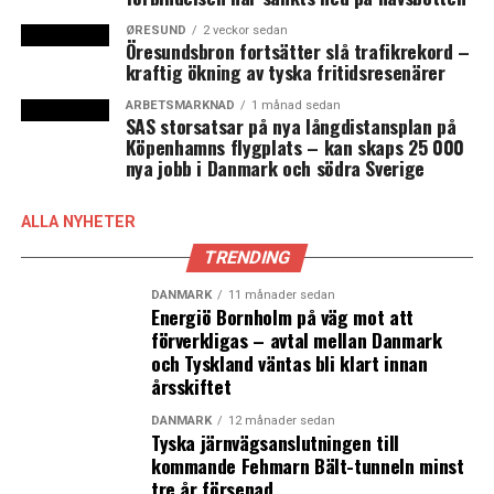
näringslivschefer i Skåne. Trots ett högre ränteläge och
vikande efterfråga, har de skånska industrierna god
ØRESUND
2 veckor sedan
Öresundsbron fortsätter slå trafikrekord –
orderingång ännu så länge. Men bland många finns det
kraftig ökning av tyska fritidsresenärer
också en viss oro och osäkerhet inför hösten om läget
förändras.
ARBETSMARKNAD
1 månad sedan
SAS storsatsar på nya långdistansplan på
Köpenhamns flygplats – kan skaps 25 000
Högre inflation, energipriser, livsmedel, boräntor och
nya jobb i Danmark och södra Sverige
drivmedel har lett till kraftiga kostnadsökningar för
hushållen. En skånsk tvåbarnsfamilj i villa med bil har
ALLA NYHETER
sedan september 2020 fått en ökad månadskostnad på
drygt 9 100 kronor, enligt rapportens beräkningar.
TRENDING
Kostnadsökningar utgiftsposterna livsmedel, el,
DANMARK
11 månader sedan
drivmedel och boräntor har dock backat tillbaka något
Energiö Bornholm på väg mot att
efter det senaste årets kraftiga fördyringar. Det beror
förverkligas – avtal mellan Danmark
och Tyskland väntas bli klart innan
främst på att priset på el och drivmedel har backat
årsskiftet
något under den senaste tiden medan kostnader för
livsmedel och boräntor fortsatt att öka. (News Øresund)
DANMARK
12 månader sedan
Tyska järnvägsanslutningen till
kommande Fehmarn Bält-tunneln minst
LÄS OCKSÅ:
tre år försenad