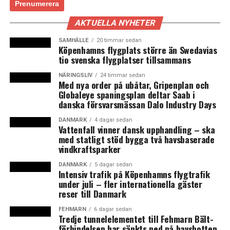
det för bygg- och detaljhandelsbranschen.
Bostadsbyggandet har bromsat in i hela Skåne, men
AKTUELLA NYHETER
allra mest i de större städerna Malmö och Helsingborg.
Hushållens kostnadsökningar och fallande reallöner
SAMHÄLLE
20 timmar sedan
Köpenhamns flygplats större än Swedavias
påverkar detaljhandels- och sällanköpsvaruhandeln
tio svenska flygplatser tillsammans
negativt när de tvingas prioritera om sin konsumtion.
Det uppger flera näringslivschefer i Skånes kommuner.
NÄRINGSLIV
24 timmar sedan
Med nya order på ubåtar, Gripenplan och
På bostadsmarknaden har bostadspriserna börjat
Globaleye spaningsplan deltar Saab i
stabilisera sig under våren och i de flesta delområden
danska försvarsmässan Dalo Industry Days
skymtas mindre prisuppgångar.
DANMARK
4 dagar sedan
Vattenfall vinner dansk upphandling – ska
Men på arbetsmarknaden syns ännu ingen avmattning. I
med statligt stöd bygga två havsbaserade
både Sverige och Skåne fortsätter arbetslösheten att
vindkraftsparker
sjunka — även bland grupper som brukar stå längre
DANMARK
5 dagar sedan
ifrån arbetsmarknaden. I Skåne sjönk arbetslösheten till
Intensiv trafik på Köpenhamns flygtrafik
8,2 procent i april och är nu på den lägsta nivån sedan
under juli – fler internationella gäster
reser till Danmark
2009. Skåne har trots det Sveriges tredje högsta
arbetslöshet. Ännu en ljusglimt är den skånska
FEHMARN
6 dagar sedan
industrin, som fortsätter att gå starkt. Det menar flera
Tredje tunnelelementet till Fehmarn Bält-
förbindelsen har sänkts ned på havsbotten