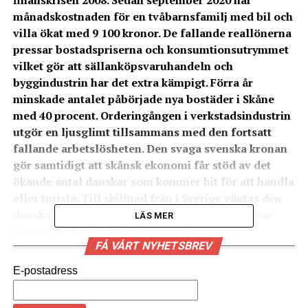
finanskrisen 2008. Sedan september 2020 har
månadskostnaden för en tvåbarnsfamilj med bil och
villa ökat med 9 100 kronor. De fallande reallönerna
pressar bostadspriserna och konsumtionsutrymmet
vilket gör att sällanköpsvaruhandeln och
byggindustrin har det extra kämpigt. Förra år
minskade antalet påbörjade nya bostäder i Skåne
med 40 procent. Orderingången i verkstadsindustrin
utgör en ljusglimt tillsammans med den fortsatt
fallande arbetslösheten. Den svaga svenska kronan
gör samtidigt att skånsk ekonomi får stöd av det
ökande antal danskar som kommer hit för att handla
eller turista. Till skillnad från i Sverige väntas den
danska ekonomin fortsätta att växa i år.
Det visar
LÄS MER
rapporten
Skånsk konjunktur
som
FÅ VÅRT NYHETSBREV
Øresundsinstituttet gjort på uppdrag av Sparbanken
Skåne.
E-postadress
Konjunkturbilden är splittrad i Skåne. Särskilt tufft är