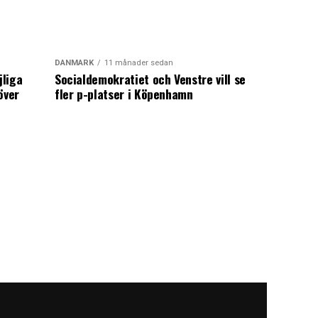
DANMARK
11 månader sedan
jliga
Socialdemokratiet och Venstre vill se
över
fler p-platser i Köpenhamn