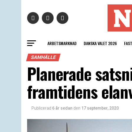
ARBETSMARKNAD
DANSKA VALET 2026
FAS
SAMHÄLLE
Planerade satsn
framtidens elan
Publicerad
6 år sedan
den
17 september, 2020