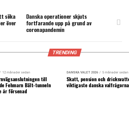
tt söka
Danska operationer skjuts
er över
fortfarande upp på grund av
coronapandemin
TRENDING
12 månader sedan
DANSKA VALET 2026
5 månader sedan
rnvägsanslutningen till
Skatt, pension och dricksvatt
e Fehmarn Bält-tunneln
viktigaste danska valfrågorn
e år försenad