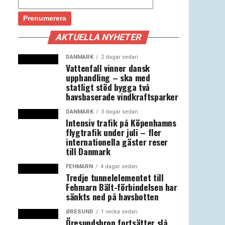
AKTUELLA NYHETER
DANMARK
2 dagar sedan
Vattenfall vinner dansk
upphandling – ska med
statligt stöd bygga två
havsbaserade vindkraftsparker
DANMARK
3 dagar sedan
Intensiv trafik på Köpenhamns
flygtrafik under juli – fler
internationella gäster reser
till Danmark
FEHMARN
4 dagar sedan
Tredje tunnelelementet till
Fehmarn Bält-förbindelsen har
sänkts ned på havsbotten
ØRESUND
1 vecka sedan
Öresundsbron fortsätter slå