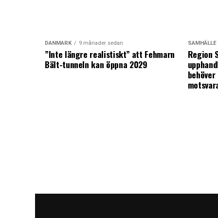
DANMARK
9 månader sedan
SAMHÄLLE
”Inte längre realistiskt” att Fehmarn
Region S
Bält-tunneln kan öppna 2029
upphandl
behöver 
motsvar