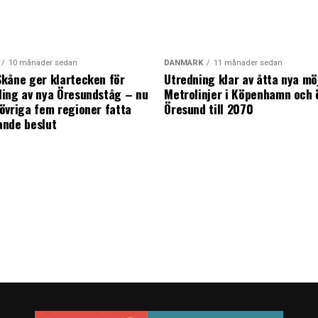
10 månader sedan
DANMARK
11 månader sedan
kåne ger klartecken för
Utredning klar av åtta nya mö
ing av nya Öresundståg – nu
Metrolinjer i Köpenhamn och 
övriga fem regioner fatta
Öresund till 2070
ande beslut