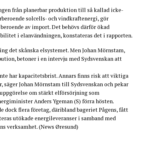
gen från planerbar produktion till så kallad icke-
beroende solcells- och vindkraftenergi, gör
 beroende av import. Det behövs därför ökad
ibilitet i elanvändningen, konstateras det i rapporten.
ring det skånska elsystemet. Men Johan Mörnstam,
ution, betoner i en intervju med Sydsvenskan att
inte har kapacitetsbrist. Annars finns risk att viktiga
er, säger Johan Mörnstam till Sydsvenskan och pekar
en uppgörelse om stärkt elförsörjning som
ergiminister Anders Ygeman (S) förra hösten.
 dock flera företag, däribland bageriet Pågens, fått
teras utökade energileveranser i samband med
ens verksamhet. (News Øresund)