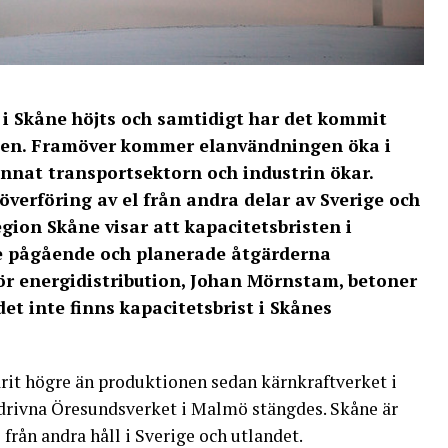
 i Skåne höjts och samtidigt har det kommit
äten. Framöver kommer elanvändningen öka i
nnat transportsektorn och industrin ökar.
överföring av el från andra delar av Sverige och
gion Skåne visar att kapacitetsbristen i
 pågående och planerade åtgärderna
ör energidistribution, Johan Mörnstam, betoner
det inte finns kapacitetsbrist i Skånes
rit högre än produktionen sedan kärnkraftverket i
drivna Öresundsverket i Malmö stängdes. Skåne är
 från andra håll i Sverige och utlandet.