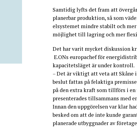
Samtidig lyfts det fram att övergån
planerbar produktion, så som väder
elsystemet mindre stabilt och mer
möjlighet till lagring och mer flex
Det har varit mycket diskussion k
E.ONs europachef för energidistrib
kapacitetsläget är under kontroll.
– Det är viktigt att veta att Skåne 
beslut fattas på felaktiga premiss
på den extra kraft som tillförs i 
presenterades tillsammans med en
Innan den uppgörelsen var klar hade
besked om att de inte kunde garan
planerade utbyggnader av företag