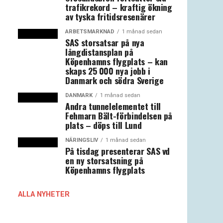
trafikrekord – kraftig ökning
av tyska fritidsresenärer
ARBETSMARKNAD
1 månad sedan
SAS storsatsar på nya
långdistansplan på
Köpenhamns flygplats – kan
skaps 25 000 nya jobb i
Danmark och södra Sverige
DANMARK
1 månad sedan
Andra tunnelelementet till
Fehmarn Bält-förbindelsen på
plats – döps till Lund
NÄRINGSLIV
1 månad sedan
På tisdag presenterar SAS vd
en ny storsatsning på
Köpenhamns flygplats
ALLA NYHETER