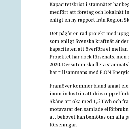
Kapacitetsbrist i stamnätet har b
medfört att företag och lokalnät i
enligt en ny rapport från Region 
Det pågår en rad projekt med uppg
som enligt Svenska kraftnät är der
kapaciteten att överföra el mellan
Projektet har dock försenats, men 
2020. Dessutom ska flera stamnätsl
har tillsammans med E.ON Energid
Framöver kommer bland annat elekt
inom industrin att driva upp elför
Skåne att öka med 1,5 TWh och fram
motsvarar den samlade elförbrukni
att behovet kan bemötas om alla 
förseningar.