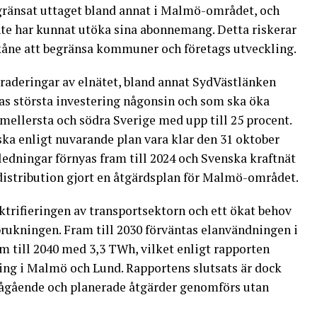
egränsat uttaget bland annat i Malmö-området, och
nte har kunnat utöka sina abonnemang. Detta riskerar
Skåne att begränsa kommuner och företags utveckling.
raderingar av elnätet, bland annat SydVästlänken
as största investering någonsin och som ska öka
 mellersta och södra Sverige med upp till 25 procent.
ska enligt nuvarande plan vara klar den 31 oktober
edningar förnyas fram till 2024 och Svenska kraftnät
istribution gjort en åtgärdsplan för Malmö-området.
rifieringen av transportsektorn och ett ökat behov
brukningen. Fram till 2030 förväntas elanvändningen i
 till 2040 med 3,3 TWh, vilket enligt rapporten
ng i Malmö och Lund. Rapportens slutsats är dock
pågående och planerade åtgärder genomförs utan