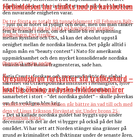
förbindelsen har sänkts ned på havsbotten
påpekade dock att det inte går att vara säker på hur länge
den nuvarande enigheten varar.
De tre första av totalt 89 tunnelelement till Fehmarn Bält-
– Just nu är hotet så tydligt och delat, men om man tänker
förbindelsen är nu på plats på havsbotten utanför
fem år framåt i tiden, om det skulle bli en avspänning
Rødbyhavn. Det tredje...
mellan Ryssland och USA, så kan det absolut uppstå
oenighet mellan de nordiska länderna. Det pågår alltid i
någon mån en ”beauty contest” i Nato för amerikansk
uppmärksamhet och den mycket konsoliderade nordiska
Øresund
1 vecka sedan
vinkeln skulle kunna fragmenteras, sade han.
Öresundsbron fortsätter slå trafikrekord –
Katja Creutz, forskare och programdirektör för global
säkerhet vid Utrikespolitiska institutet i Helsingfors, lyfte
kraftig ökning av tyska fritidsresenärer
också frågan om hur enigheten och det nordiska
samarbetet i stort – ”det nordiska guldet” – skulle påverkas
om det verkligen blev krig.
Trafiken över Öresundsbron går bättre än vad till och med
dess vd Linus Eriksson förväntat sig. Under brons 25-
– Det så kallade nordiska guldet har byggts upp under
årsjubileum förra...
decennier och det är det vi bygger på också på det här
området. Vi har sett att Norden stänger sina gränser på
grund av kriminalitet och flyktingar under de senaste åren.