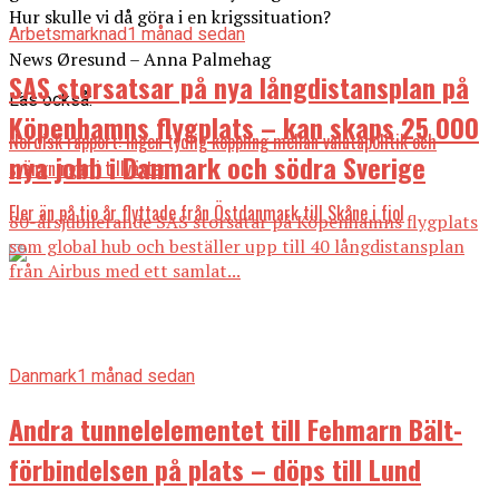
Hur skulle vi då göra i en krigssituation?
Arbetsmarknad
1 månad sedan
News Øresund – Anna Palmehag
SAS storsatsar på nya långdistansplan på
Läs också:
Köpenhamns flygplats – kan skaps 25 000
Nordisk rapport: ingen tydlig koppling mellan valutapolitik och
nya jobb i Danmark och södra Sverige
svängningar i tillväxten
Fler än på tio år flyttade från Östdanmark till Skåne i fjol
80-årsjubilerande SAS storsatar på Köpenhamns flygplats
som global hub och beställer upp till 40 långdistansplan
från Airbus med ett samlat...
Danmark
1 månad sedan
Andra tunnelelementet till Fehmarn Bält-
förbindelsen på plats – döps till Lund