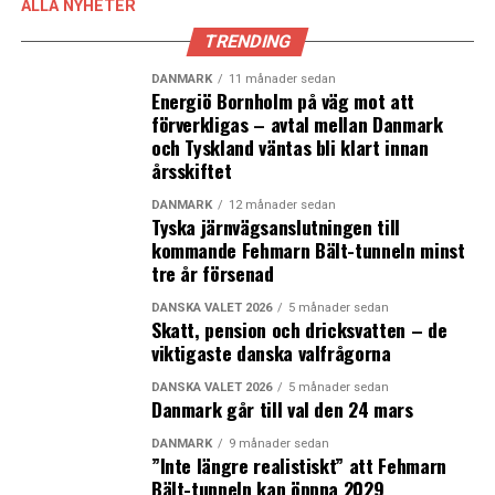
ALLA NYHETER
styrelsen så har man också en valberedning vända sig
TRENDING
till. Det är ett redskap som vi kan använda i hela Norden,
sade hon.
DANMARK
11 månader sedan
Energiö Bornholm på väg mot att
Styrelsearbete kräver tid och ska vara värt mödan
förverkligas – avtal mellan Danmark
och Tyskland väntas bli klart innan
Sanna Suvanto-Harsaae, styrelseproffs med erfarenhet
årsskiftet
från bland annat SAS, Finnair och BoConcept, gav flera
DANMARK
12 månader sedan
perspektiv på arbetet i en styrelse. Bland annat om
Tyska järnvägsanslutningen till
skillnader mellan länderna där danskar inte är så oroade
kommande Fehmarn Bält-tunneln minst
tre år försenad
när förutsättningarna ändras, de byter strategi, medan
svenskar tar fram en riskanalys för att vara medveten
DANSKA VALET 2026
5 månader sedan
om vad som kan komma. Det är små, men viktiga
Skatt, pension och dricksvatten – de
viktigaste danska valfrågorna
skillnader och olika sätt att hantera utmaningar, menar
hon. Hon lyfte även fram att det i Finland finns en
DANSKA VALET 2026
5 månader sedan
särskild ersättning för styrelseledamöter som kommer
Danmark går till val den 24 mars
utifrån.
DANMARK
9 månader sedan
”Inte längre realistiskt” att Fehmarn
– Finland har hittat en intressant sak, en
Bält-tunneln kan öppna 2029