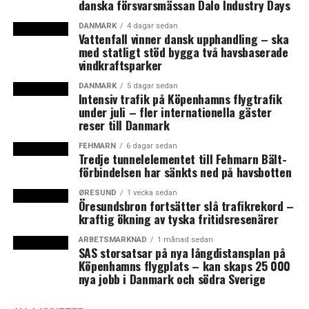
danska försvarsmässan Dalo Industry Days
börja ovanifrån. Ta inte med den vanliga styrelsen över
DANMARK
4 dagar sedan
sundet utan tillsätt en ny styrelse med lokala personer
Vattenfall vinner dansk upphandling – ska
som kan marknaden och vet vem man ska ha fatt i, sade
med statligt stöd bygga två havsbaserade
hon.
vindkraftsparker
DANMARK
5 dagar sedan
Det framkom att det även finns skillnader mellan
Intensiv trafik på Köpenhamns flygtrafik
länderna i det mer praktiska styrelsearbetet, bland
under juli – fler internationella gäster
reser till Danmark
annat hur agendan följs och hur ledamöterna till
styrelsen väljs. Där tror Helle Ahlenius Pallesen att den
FEHMARN
6 dagar sedan
Tredje tunnelelementet till Fehmarn Bält-
svenska valberedningen, som är en arbetsgrupp som
förbindelsen har sänkts ned på havsbotten
kommer med förslag till årsstämman om vem som ska
väljas in i styrelsen, kan vara aktuell även för de andra
ØRESUND
1 vecka sedan
Öresundsbron fortsätter slå trafikrekord –
nordiska länderna.
kraftig ökning av tyska fritidsresenärer
– Valberedning är ett bra och billigt system, sade hon
ARBETSMARKNAD
1 månad sedan
SAS storsatsar på nya långdistansplan på
och fortsatte:
Köpenhamns flygplats – kan skaps 25 000
nya jobb i Danmark och södra Sverige
– Den kan fokuserade på att få in kvinnor och att få mix
i styrelsen. Fördelen är också att om man redan sitter i