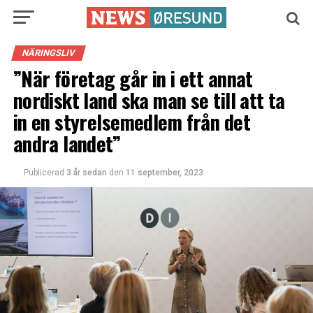
NÄRINGSLIV
”När företag går in i ett annat
nordiskt land ska man se till att ta
in en styrelsemedlem från det
andra landet”
Publicerad
3 år sedan
den
11 september, 2023