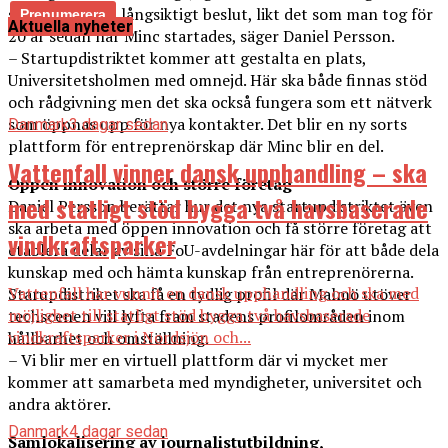
strategiskt och långsiktigt beslut, likt det som man tog för
Aktuella nyheter
20 år sedan när Minc startades, säger Daniel Persson.
– Startupdistriktet kommer att gestalta en plats,
Universitetsholmen med omnejd. Här ska både finnas stöd
och rådgivning men det ska också fungera som ett nätverk
som öppnas upp för nya kontakter. Det blir en ny sorts
Danmark
3 dagar sedan
plattform för entreprenörskap där Minc blir en del.
Vattenfall vinner dansk upphandling – ska
Öppen innovation och större företag
med statligt stöd bygga två havsbaserade
Daniel Persson berättar hur det nya startupdistriktet även
ska arbeta med öppen innovation och få större företag att
vindkraftsparker
etablera delar av sina FoU-avdelningar här för att både dela
kunskap med och hämta kunskap från entreprenörerna.
Vattenfall har vunnit en dansk upphandling och ska med
Starupdistriket ska få en tydlig profil där Malmö utöver
möjlighet till statligt stöd bygga två havsbaserade
techscenen vill lyfta fram stadens profilområden inom
vindkraftsparker i Nordsjön och...
hållbarhet och omställning.
– Vi blir mer en virtuell plattform där vi mycket mer
kommer att samarbeta med myndigheter, universitet och
andra aktörer.
Danmark
4 dagar sedan
Samlokalisering av journalistutbildning,