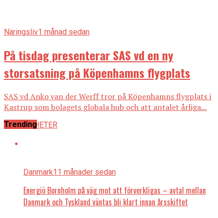
Näringsliv
1 månad sedan
På tisdag presenterar SAS vd en ny
storsatsning på Köpenhamns flygplats
SAS vd Anko van der Werff tror på Köpenhamns flygplats i
Kastrup som bolagets globala hub och att antalet årliga...
Trending
ALLA NYHETER
Danmark
11 månader sedan
Energiö Bornholm på väg mot att förverkligas – avtal mellan
Danmark och Tyskland väntas bli klart innan årsskiftet