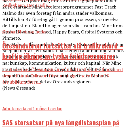
nästan 1 100 jobb. Idag finns 21 företag på plats. Under
Rødbyhavn. Det tredje...
2016 startade Minc acceleratorprogrammet Fast Track
Malmö där även företag från andra städer välkomnas.
Hittills har 47 företag gått igenom processen, varav elva
deltar just nu. Bland bolagen som växt fram hos Minc finns
Apsis, Hövding, Refined, Happy Eears, Orbital Systems och
Øresund
1 vecka sedan
Pinmeto.
Öresundsbron fortsätter slå trafikrekord –
När Malmös dåvarande kommunstyrelses ordförande Ilmar
Reepalu deltar i ett samtal på scenen talar han om Malmös
kraftig ökning av tyska fritidsresenärer
förvandling från industri- till kunskapsstad och de fyra k-
na: kunskap, kommunikation, kultur och kapital. När Minc
startades hade dessutom Öresundsbron fyllt två år och
Trafiken över Öresundsbron går bättre än vad till och med
skapat framtidstro och nya möjligheter för Malmös
dess vd Linus Eriksson förväntat sig. Under brons 25-
näringsliv som en del av Öresundsregionen.
årsjubileum förra...
(News Øresund)
Arbetsmarknad
1 månad sedan
SAS storsatsar på nya långdistansplan på