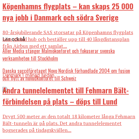
Köpenhamns flygplats – kan skaps 25 000
nya jobb i Danmark och södra Sverige
80-årsjubilerande SAS storsatar på Köpenhamns flygplats
som global hub och beställer upp till 40 långdistansplan
Läs också:
från Airbus med ett samlat...
Aller Media stänger Malmökontoret och fokuserar svenska
verksamheten till Stockholm
Danska succéföretaget Novo Nordisk förhandlade 2004 om fusion
Danmark
1 månad sedan
och flytt av huvudkontoret till Schweiz
Andra tunnelelementet till Fehmarn Bält-
förbindelsen på plats – döps till Lund
Drygt 500 meter av den totalt 18 kilometer långa Fehmarn
Bält-tunneln är på plats. Det andra tunnelelementet
bogserades på tisdagskvällen...