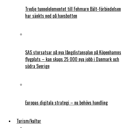
Tredje tunnelelementet till Fehmarn Bält-förbindelsen
har sänkts ned på havsbotten
SAS storsatsar på nya långdistansplan på Köpenhamns
flygplats – kan skaps 25 000 nya jobb i Danmark och
södra Sverige
Europas digitala strategi – nu behövs handling
Turism/kultur