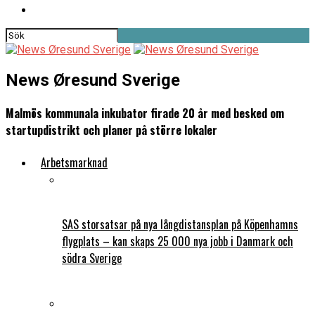
News Øresund Sverige
Malmös kommunala inkubator firade 20 år med besked om
startupdistrikt och planer på större lokaler
Arbetsmarknad
SAS storsatsar på nya långdistansplan på Köpenhamns
flygplats – kan skaps 25 000 nya jobb i Danmark och
södra Sverige