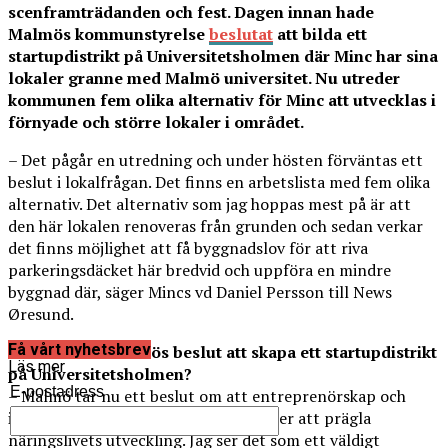
scenframträdanden och fest. Dagen innan hade
Malmös kommunstyrelse
beslutat
att bilda ett
startupdistrikt på Universitetsholmen där Minc har sina
lokaler granne med Malmö universitet. Nu utreder
kommunen fem olika alternativ för Minc att utvecklas i
förnyade och större lokaler i området.
– Det pågår en utredning och under hösten förväntas ett
beslut i lokalfrågan. Det finns en arbetslista med fem olika
alternativ. Det alternativ som jag hoppas mest på är att
den här lokalen renoveras från grunden och sedan verkar
det finns möjlighet att få byggnadslov för att riva
parkeringsdäcket här bredvid och uppföra en mindre
byggnad där, säger Mincs vd Daniel Persson till News
Øresund.
Få vårt nyhetsbrev
Vad innebär Malmös beslut att skapa ett startupdistrikt
Läs mer
på Universitetsholmen?
E-postadress
– Malmö tar nu ett beslut om att entreprenörskap och
innovation ska vara något som kommer att prägla
näringslivets utveckling. Jag ser det som ett väldigt