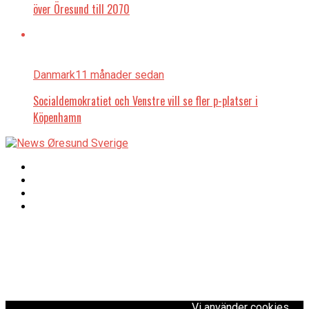
över Öresund till 2070
Danmark
11 månader sedan
Socialdemokratiet och Venstre vill se fler p-platser i
Köpenhamn
Copyright © 2017 Zox
Redaktionen
News Theme. Theme
by MVP Themes,
powered by
redaktion@newsoresund.org
WordPress.
+46 40 30 56 30
Vi använder cookies