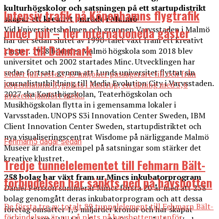
kulturhögskolor och satsningen på ett startupdistrikt
Intensiv trafik på Köpenhamns flygtrafik
skapar ett kreativt område i Malmö
under juli – fler internationella gäster
Vid Universitetsholmen och grannen Varvsstaden i Malmö
har det sedan slutet av 1990-talet växt fram ett kreativt
reser till Danmark
kluster. 1998 bildades Malmö högskola som 2018 blev
universitet och 2002 startades Minc. Utvecklingen har
sedan fortsatt genom att Lunds universitet flyttat sin
Under juli reste 3,45 miljoner passagerare till och från
journalistutbildning till Media Evolution City i Varvsstaden.
Köpenhamns flygplats i Kastrup, en ökning med 3,6
2027 ska Konsthögskolan, Teaterhögskolan och
procent jämfört med...
Musikhögskolan flytta in i gemensamma lokaler i
Varvsstaden. UNOPS S3i Innovation Center Sweden, IBM
Client Innovation Center Sweden, startupdistriktet och
nya visualiseringscentrat Wisdome på närliggande Malmö
Fehmarn
5 dagar sedan
Museer är andra exempel på satsningar som stärker det
kreative klustret.
Tredje tunnelelementet till Fehmarn Bält-
258 bolag har växt fram ur Mincs inkubatorprogram
förbindelsen har sänkts ned på havsbotten
Daniel Persson summerar Mincs första 20 år med att 258
bolag genomgått deras inkubatorprogram och att dessa
De första tre av totalt 89 tunnelelement till Fehmarn Bält-
företag omsätter 1,5 miljarder kronor och har skapat
förbindelsen är nu på plats på havsbotten utanför