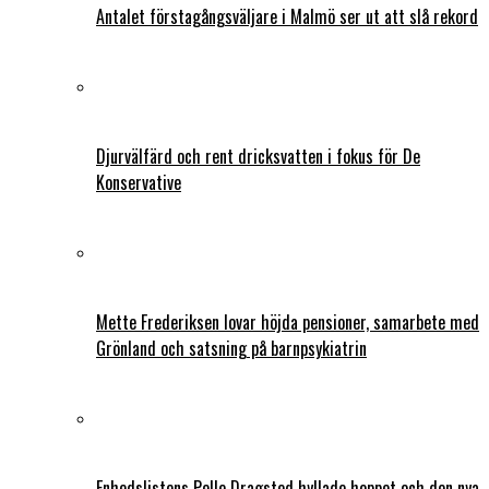
Antalet förstagångsväljare i Malmö ser ut att slå rekord
Djurvälfärd och rent dricksvatten i fokus för De
Konservative
Mette Frederiksen lovar höjda pensioner, samarbete med
Grönland och satsning på barnpsykiatrin
Enhedslistens Pelle Dragsted hyllade hoppet och den nya