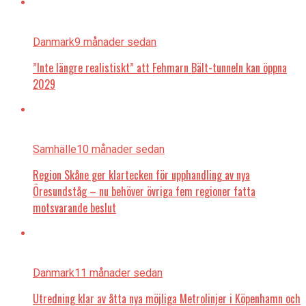
Danmark
9 månader sedan
”Inte längre realistiskt” att Fehmarn Bält-tunneln kan öppna
2029
Samhälle
10 månader sedan
Region Skåne ger klartecken för upphandling av nya
Öresundståg – nu behöver övriga fem regioner fatta
motsvarande beslut
Danmark
11 månader sedan
Utredning klar av åtta nya möjliga Metrolinjer i Köpenhamn och